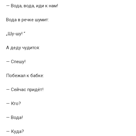
— Вода, вода, иди к нам!
Вода в речке шумит:
„Шу-шу! “
А деду чудится:
— Спешу!
Побежал к бабке:
— Сейчас придёт!
— Кто?
— Вода!
— Куда?