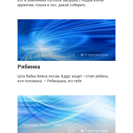
Вот и земляника поспела. Бабушка с Надей взяли
кружечки, пошли в лес, давай собирать.
Рассказы Якова Тайца
0
5 просмотров
Рябинка
Шла бабка Алёна лесом. Вдруг видит —стоит рябина,
вся поломана. — Рябинушка, кто тебя
Рассказы Якова Тайца
0
3 просмотров