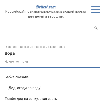
Перейти
Dettext.com
к
Российский познавательно-развивающий портал
контенту
для детей и взрослых
Поиск:
Главная
»
Рассказы
»
Рассказы Якова Тайца
Вода
На чтение:
1 мин
Бабка сказала:
— Дед, сходи по воду!
Пошёл дед на речку, стал звать: