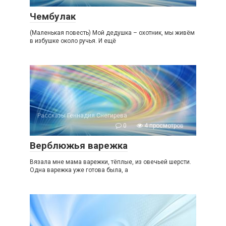
Чембулак
(Маленькая повесть) Мой дедушка – охотник, мы живём
в избушке около ручья. И ещё
Рассказы Геннадия Снегирева
0
4 просмотров
Верблюжья варежка
Вязала мне мама варежки, тёплые, из овечьей шерсти.
Одна варежка уже готова была, а