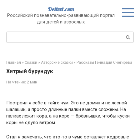
Перейти
Dettext.com
к
Российский познавательно-развивающий портал
контенту
для детей и взрослых
Поиск:
Главная
»
Сказки
»
Авторские сказки
»
Рассказы Геннадия Снегирева
Хитрый бурундук
На чтение:
2 мин
Построил я себе в тайге чум. Это не домик и не лесной
шалашик, а просто длинные палки вместе сложены. На
палках лежит кора, а на коре — брёвнышки, чтобы куски
коры не сдуло ветром.
Стал я замечать, что кто-то в чуме оставляет кедровые