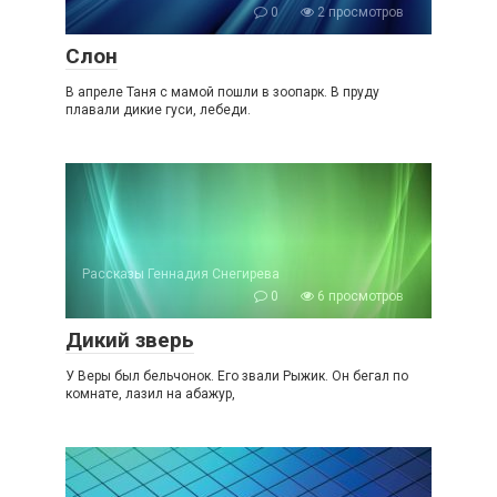
0
2 просмотров
Слон
В апреле Таня с мамой пошли в зоопарк. В пруду
плавали дикие гуси, лебеди.
Рассказы Геннадия Снегирева
0
6 просмотров
Дикий зверь
У Веры был бельчонок. Его звали Рыжик. Он бегал по
комнате, лазил на абажур,