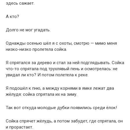
здесь сажает.
А кто?
Долго не мог угадать.
Однажды осенью шёл я с охоты, смотрю — мимо меня
низко-низко пролетела сойка.
Я спрятался за дерево и стал за ней подглядывать. Сойка
что-то спрятала под трухлявый пень и осмотрелась: не
увидал ли кто? И потом полетела к реке.
Я подошёл к пню, а между корнями в ямке лежат два
жёлудя: сойка спрятала их на зиму.
Так вот откуда молодые дубки появились среди ёлок!
Сойка спрячет жёлудь, а потом забудет, где спрятала, он
и прорастает.