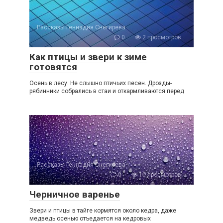
Рассказы Геннадия Снегирева
0
2 просмотров
Как птицы и звери к зиме
готовятся
Осень в лесу. Не слышно птичьих песен. Дрозды-
рябинники собрались в стаи и откармливаются перед
Рассказы Геннадия Снегирева
0
10 просмотров
Черничное варенье
Звери и птицы в тайге кормятся около кедра, даже
медведь осенью отъедается на кедровых