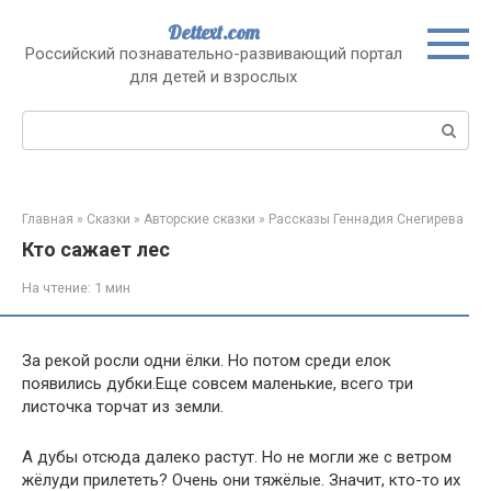
Перейти
Dettext.com
к
Российский познавательно-развивающий портал
контенту
для детей и взрослых
Поиск:
Главная
»
Сказки
»
Авторские сказки
»
Рассказы Геннадия Снегирева
Кто сажает лес
На чтение:
1 мин
За рекой росли одни ёлки. Но потом среди елок
появились дубки.Еще совсем маленькие, всего три
листочка торчат из земли.
А дубы отсюда далеко растут. Но не могли же с ветром
жёлуди прилететь? Очень они тяжёлые. Значит, кто-то их