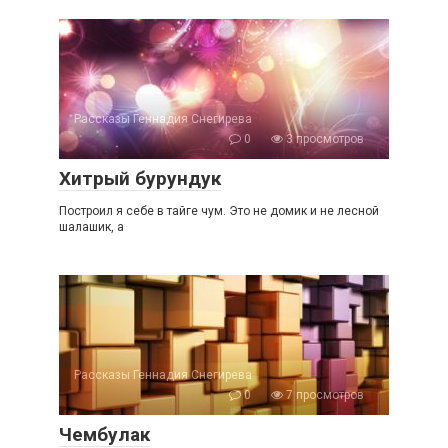
Рассказы Геннадия Снегирева
0
3 просмотров
Хитрый бурундук
Построил я себе в тайге чум. Это не домик и не лесной
шалашик, а
Рассказы Геннадия Снегирева
0
7 просмотров
Чембулак