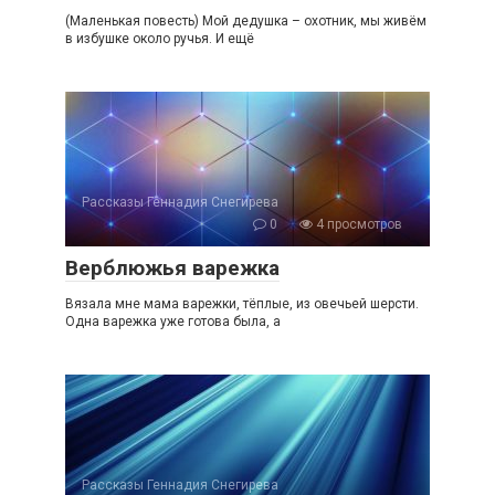
(Маленькая повесть) Мой дедушка – охотник, мы живём
в избушке около ручья. И ещё
Рассказы Геннадия Снегирева
0
4 просмотров
Верблюжья варежка
Вязала мне мама варежки, тёплые, из овечьей шерсти.
Одна варежка уже готова была, а
Рассказы Геннадия Снегирева