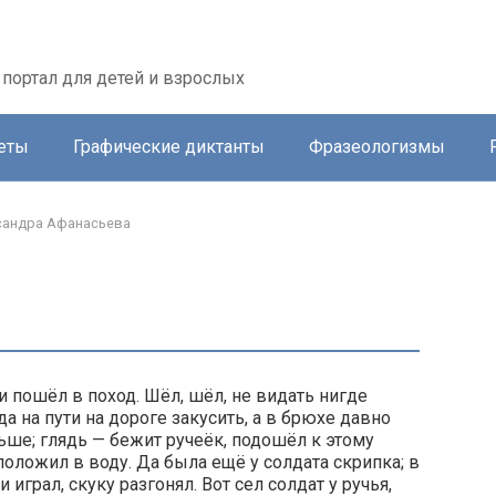
портал для детей и взрослых
еты
Графические диктанты
Фразеологизмы
сандра Афанасьева
 и пошёл в поход. Шёл, шёл, не видать нигде
а на пути на дороге закусить, а в брюхе давно
ьше; глядь — бежит ручеёк, подошёл к этому
 положил в воду. Да была ещё у солдата скрипка; в
играл, скуку разгонял. Вот сел солдат у ручья,