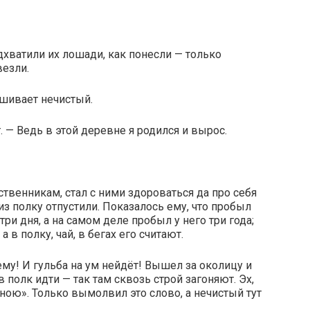
одхватили их лошади, как понесли — только
везли.
ашивает нечистый.
. — Ведь в этой деревне я родился и вырос.
ственникам, стал с ними здороваться да про себя
 из полку отпустили. Показалось ему, что пробыл
три дня, а на самом деле пробыл у него три года;
 в полку, чай, в бегах его считают.
 ему! И гульба на ум нейдёт! Вышел за околицу и
 полк идти — так там сквозь строй загоняют. Эх,
ною». Только вымолвил это слово, а нечистый тут