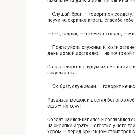
смычком водить, а дело не клеится — н
— Слушай, брат, — говорит он солдату, 
поучи на скрипке играть; спасибо тебе
— Нет, старик, — отвечает солдат, — мн
— Пожалуйста, служивый, коли останеш
день домой доставлю — на почтовой т
Солдат сидит в раздумье: оставаться 
закусывать.
— Эх, брат, служивый, — говорит нечи
Развязал мешок и достал белого хлеб
ешь — не хочу!
Солдат наелся-напился и согласился ос
на скрипке играть. Погостил у него тр
хором — перед крыльцом стоит тройк