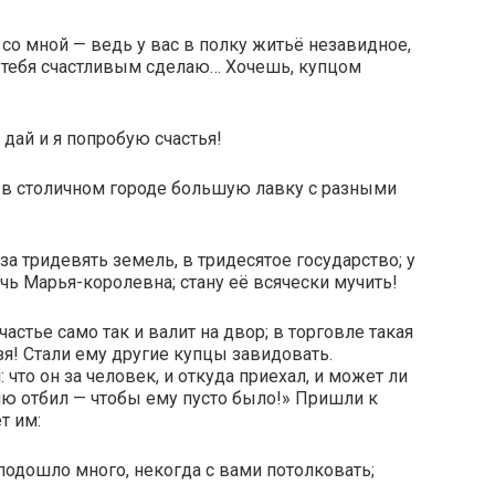
 со мной — ведь у вас в полку житьё незавидное,
я тебя счастливым сделаю… Хочешь, купцом
 дай и я попробую счастья!
у в столичном городе большую лавку с разными
я за тридевять земель, в тридесятое государство; у
чь Марья-королевна; стану её всячески мучить!
частье само так и валит на двор; в торговле такая
зя! Стали ему другие купцы завидовать.
: что он за человек, и откуда приехал, и может ли
влю отбил — чтобы ему пусто было!» Пришли к
т им:
подошло много, некогда с вами потолковать;