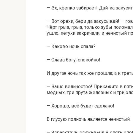
— Эх, крепко забирает! Дай-ка закуси
— Вот орехи, бери да закусывай! — го
Чёрт грыз, грыз, только зубы поломал.
ушло, петухи закричали, и нечистый п
— Каково ночь спала?
— Слава богу, спокойно!
И другая ночь так же прошла; а к трет
— Ваше величество! Прикажите в пять
медных, три прута железных и три ол
— Хорошо, всё будет сделано!
В глухую полночь является нечистый.
— Здравствуй, служивый! Я опять к те