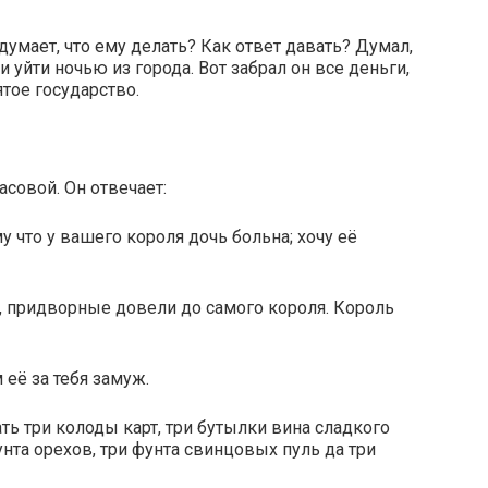
умает, что ему делать? Как ответ давать? Думал,
 уйти ночью из города. Вот забрал он все деньги,
тое государство.
асовой. Он отвечает:
у что у вашего короля дочь больна; хочу её
 придворные довели до самого короля. Король
её за тебя замуж.
ть три колоды карт, три бутылки вина сладкого
унта орехов, три фунта свинцовых пуль да три