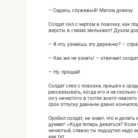
— Садись, служивый! Мигом довезу.
Солдат сел с чертом в повозку; как п
версты в глазах мелькают! Духом до
— А что, узнаёшь эту деревню? — спр
— Как же не узнать! — отвечает солдат
— Ну, прощай!
Солдат слез с повозки, пришёл к срод
рассказывать, когда его и на сколько
он у нечистого в гостях всего-навсего 
срок отпуску давным-давно кончился, а
Оробел солдат, не знает, что и делать
думает: «Куда теперь деваться? Коли в
нечистый, славно ты подшутил надо м
как тут.