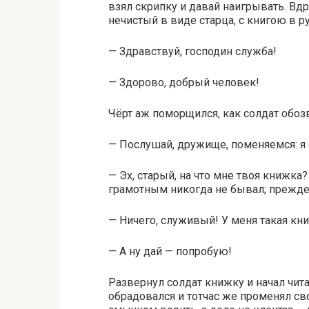
взял скрипку и давай наигрывать. Вдр
нечистый в виде старца, с книгою в ру
— Здравствуй, господин служба!
— Здорово, добрый человек!
Чёрт аж поморщился, как солдат обо
— Послушай, дружище, поменяемся: я о
— Эх, старый, на что мне твоя книжка?
грамотным никогда не бывал; прежде н
— Ничего, служивый! У меня такая кни
— А ну дай — попробую!
Развернул солдат книжку и начал чита
обрадовался и тотчас же променял св