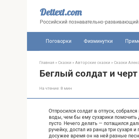
Перейти
к
Dettext.com
контенту
Российский познавательно-развивающий 
Поговорки
Физминутки
Прим
Главная
»
Сказки
»
Авторские сказки
»
Сказки Алек
Беглый солдат и черт
На чтение:
8 мин
Отпросился солдат в отпуск, собрался
воды, чем бы ему сухарики помочить д
пусто. Нечего делать — потащился дал
ручейку, достал из ранца три сухаря и
досужее время он на ней разные песни 