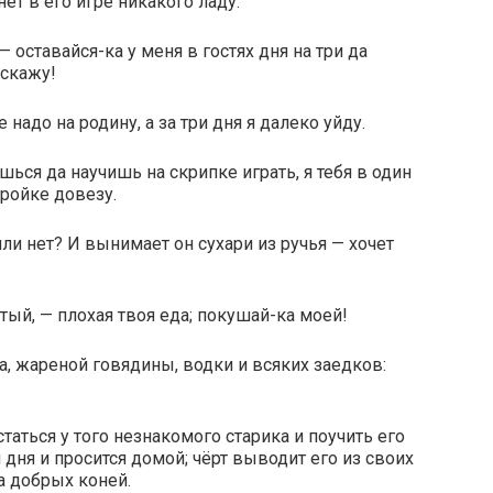
ет в его игре никакого ладу.
— оставайся-ка у меня в гостях дня на три да
 скажу!
е надо на родину, а за три дня я далеко уйду.
ься да научишь на скрипке играть, я тебя в один
ройке довезу.
или нет? И вынимает он сухари из ручья — хочет
стый, — плохая твоя еда; покушай-ка моей!
а, жареной говядины, водки и всяких заедков:
таться у того незнакомого старика и поучить его
и дня и просится домой; чёрт выводит его из своих
а добрых коней.