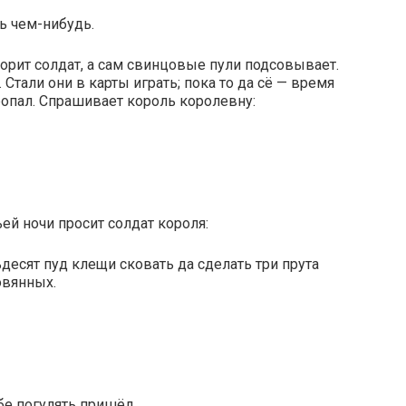
ть чем-нибудь.
ворит солдат, а сам свинцовые пули подсовывает.
 Стали они в карты играть; пока то да сё — время
ропал. Спрашивает король королевну:
ьей ночи просит солдат короля:
десят пуд клещи сковать да сделать три прута
овянных.
бе погулять пришёл.