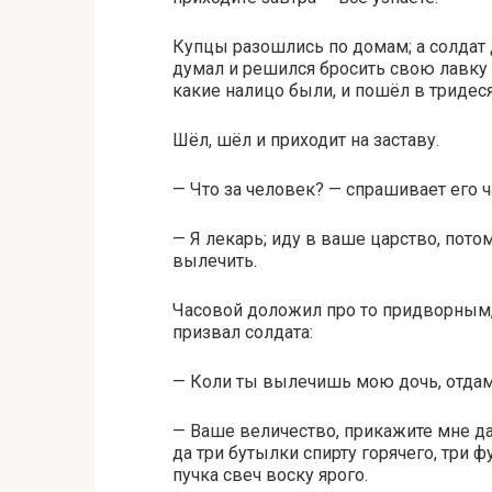
Купцы разошлись по домам; а солдат д
думал и решился бросить свою лавку и
какие налицо были, и пошёл в тридеся
Шёл, шёл и приходит на заставу.
— Что за человек? — спрашивает его ч
— Я лекарь; иду в ваше царство, потом
вылечить.
Часовой доложил про то придворным,
призвал солдата:
— Коли ты вылечишь мою дочь, отдам 
— Ваше величество, прикажите мне да
да три бутылки спирту горячего, три ф
пучка свеч воску ярого.