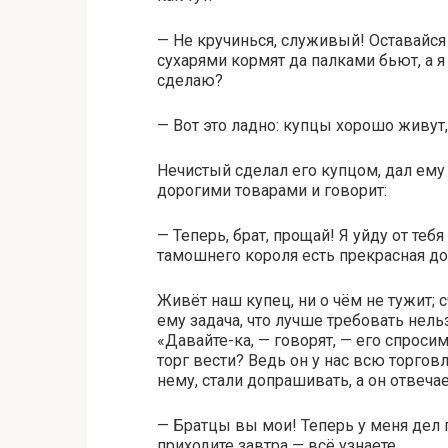
— Не кручинься, служивый! Оставайся
сухарями кормят да палками бьют, а 
сделаю?
— Вот это ладно: купцы хорошо живут,
Нечистый сделал его купцом, дал ем
дорогими товарами и говорит:
— Теперь, брат, прощай! Я уйду от теб
тамошнего короля есть прекрасная до
Живёт наш купец, ни о чём не тужит; с
ему задача, что лучше требовать нель
«Давайте-ка, — говорят, — его спросим
торг вести? Ведь он у нас всю торго
нему, стали допрашивать, а он отвечае
— Братцы вы мои! Теперь у меня дел 
приходите завтра — всё узнаете.