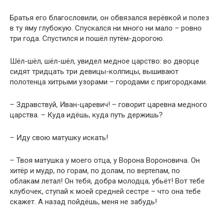
Братья его благословили, он обвязался верёвкой и полез
в ту яму глубокую. Спускался ни много ни мало – ровно
три года. Спустился и пошёл путём-дорогою.
Шёл-шёл, шёл-шёл, увидел медное царство: во дворце
сидят тридцать три девицы-колпицы, вышивают
полотенца хитрыми узорами – городами с пригородками.
– Здравствуй, Иван-царевич! – говорит царевна медного
царства. – Куда идёшь, куда путь держишь?
– Иду свою матушку искать!
– Твоя матушка у моего отца, у Ворона Вороновича. Он
хитёр и мудр, по горам, по долам, по вертепам, по
облакам летал! Он тебя, добра молодца, убьёт! Вот тебе
клубочек, ступай к моей средней сестре – что она тебе
скажет. А назад пойдёшь, меня не забудь!