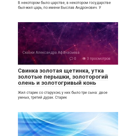
В некотором было царстве, в некотором государстве
был-жил царь, по имени Выслав Андронович. У
Сказки Александра Афанасьева
0
3 просмотров
Свинка золотая щетинка, утка
золотые перышки, золоторогий
олень и золотогривый конь
Жил старик со старухою; у них было три сына: двое
умных, третий дурак. Старик