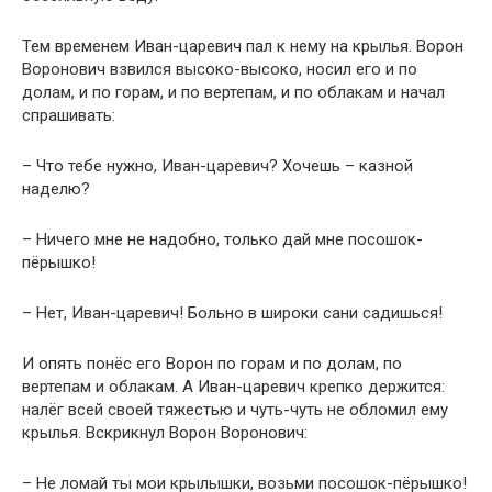
Тем временем Иван-царевич пал к нему на крылья. Ворон
Воронович взвился высоко-высоко, носил его и по
долам, и по горам, и по вертепам, и по облакам и начал
спрашивать:
– Что тебе нужно, Иван-царевич? Хочешь – казной
наделю?
– Ничего мне не надобно, только дай мне посошок-
пёрышко!
– Нет, Иван-царевич! Больно в широки сани садишься!
И опять понёс его Ворон по горам и по долам, по
вертепам и облакам. А Иван-царевич крепко держится:
налёг всей своей тяжестью и чуть-чуть не обломил ему
крылья. Вскрикнул Ворон Воронович:
– Не ломай ты мои крылышки, возьми посошок-пёрышко!