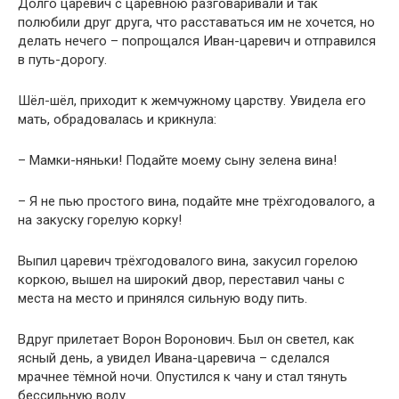
Долго царевич с царевною разговаривали и так
полюбили друг друга, что расставаться им не хочется, но
делать нечего – попрощался Иван-царевич и отправился
в путь-дорогу.
Шёл-шёл, приходит к жемчужному царству. Увидела его
мать, обрадовалась и крикнула:
– Мамки-няньки! Подайте моему сыну зелена вина!
– Я не пью простого вина, подайте мне трёхгодовалого, а
на закуску горелую корку!
Выпил царевич трёхгодовалого вина, закусил горелою
коркою, вышел на широкий двор, переставил чаны с
места на место и принялся сильную воду пить.
Вдруг прилетает Ворон Воронович. Был он светел, как
ясный день, а увидел Ивана-царевича – сделался
мрачнее тёмной ночи. Опустился к чану и стал тянуть
бессильную воду.