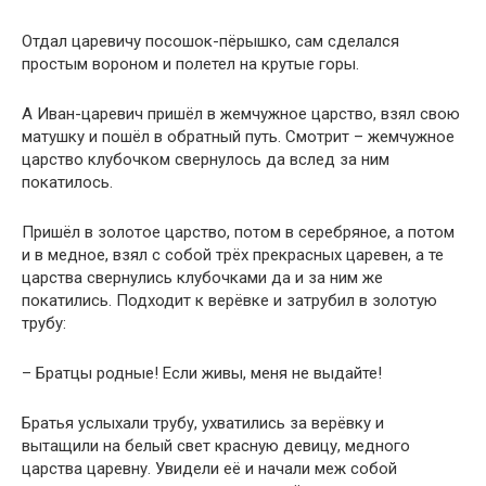
Отдал царевичу посошок-пёрышко, сам сделался
простым вороном и полетел на крутые горы.
А Иван-царевич пришёл в жемчужное царство, взял свою
матушку и пошёл в обратный путь. Смотрит – жемчужное
царство клубочком свернулось да вслед за ним
покатилось.
Пришёл в золотое царство, потом в серебряное, а потом
и в медное, взял с собой трёх прекрасных царевен, а те
царства свернулись клубочками да и за ним же
покатились. Подходит к верёвке и затрубил в золотую
трубу:
– Братцы родные! Если живы, меня не выдайте!
Братья услыхали трубу, ухватились за верёвку и
вытащили на белый свет красную девицу, медного
царства царевну. Увидели её и начали меж собой