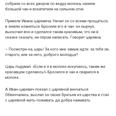
собрали со всех дворов по ведру молока, налили
большой чан и вскипятили на сильном огне.
Привели Ивана-царевича. Начал он со всеми прощаться,
в землю кланяться. Бросили его в чан: он нырнул,
выскочил вон и сделался таким красивым, что ни в
сказке сказать, ни пером написать. Говорит царевна:
– Посмотри-ка, царь! За кого мне замуж идти: за тебя ли,
старого, или за него, доброго молодца?
Царь подумал: «Если и я в молоке искупаюсь, таким же
красавцем сделаюсь!» Бросился в чан и сварился в
молоке…
А Иван-царевич поехал с царевной венчаться.
Обвенчались, выслал он своих братьев из царства и стал
с царевной жить-поживать да добра наживать.