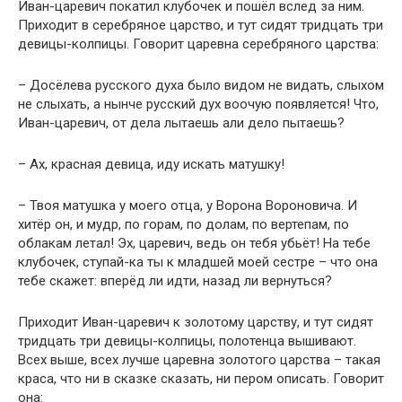
Иван-царевич покатил клубочек и пошёл вслед за ним.
Приходит в серебряное царство, и тут сидят тридцать три
девицы-колпицы. Говорит царевна серебряного царства:
– Досёлева русского духа было видом не видать, слыхом
не слыхать, а нынче русский дух воочую появляется! Что,
Иван-царевич, от дела лытаешь али дело пытаешь?
– Ах, красная девица, иду искать матушку!
– Твоя матушка у моего отца, у Ворона Вороновича. И
хитёр он, и мудр, по горам, по долам, по вертепам, по
облакам летал! Эх, царевич, ведь он тебя убьёт! На тебе
клубочек, ступай-ка ты к младшей моей сестре – что она
тебе скажет: вперёд ли идти, назад ли вернуться?
Приходит Иван-царевич к золотому царству, и тут сидят
тридцать три девицы-колпицы, полотенца вышивают.
Всех выше, всех лучше царевна золотого царства – такая
краса, что ни в сказке сказать, ни пером описать. Говорит
она: