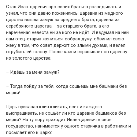
Стал Иван-царевич про своих братьев разведывать и
узнал, что они давно поженились: царевна из медного
царства вышла замуж за среднего брата, царевна из
серебряного царства – за старшего брата, а его
наречённая невеста ни за кого не идёт. И вздумал на ней
сам отец-старик жениться: собрал думу, обвинил свою
жену в том, что совет держит со злыми духами, и велел
отрубить ей голову. После казни спрашивает он царевну
из золотого царства:
– Идёшь за меня замуж?
– Тогда пойду за тебя, когда сошьёшь мне башмаки без
мерки!
Царь приказал клич кликать, всех и каждого
выспрашивать, не сошьёт ли кто царевне башмаков без
мерки? На ту пору приходит Иван-царевич в своё
государство, нанимается у одного старичка в работники и
посылает его к царю: