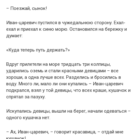
– Поезжай, сынок!
Иван-царевич пустился в чужедальнюю сторону. Ехал-
ехал и приехал к синю морю. Остановился на бережку и
думает:
«Куда теперь путь держать?»
Вдруг прилетели на море тридцать три колпицы,
ударились оземь и стали красными девицами – все
хороши, а одна лучше всех. Разделись и бросились в
воду. Много ли, мало ли они купались – Иван-царевич
подкрался, взял у той девицы, что всех краше, кушачок и
спрятал за пазуху.
Искупались девицы, вышли на берег, начали одеваться –
одного кушачка нет.
– Ах, Иван-царевич, – говорит красавица, – отдай мне
кушачок!