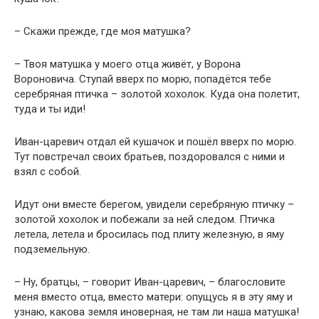
– Скажи прежде, где моя матушка?
– Твоя матушка у моего отца живёт, у Ворона
Вороновича. Ступай вверх по морю, попадётся тебе
серебряная птичка – золотой хохолок. Куда она полетит,
туда и ты иди!
Иван-царевич отдал ей кушачок и пошёл вверх по морю.
Тут повстречал своих братьев, поздоровался с ними и
взял с собой.
Идут они вместе берегом, увидели серебряную птичку –
золотой хохолок и побежали за ней следом. Птичка
летела, летела и бросилась под плиту железную, в яму
подземельную.
– Ну, братцы, – говорит Иван-царевич, – благословите
меня вместо отца, вместо матери: опущусь я в эту яму и
узнаю, какова земля иноверная, не там ли наша матушка!