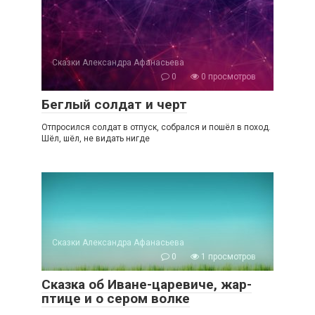
Сказки Александра Афанасьева
0
0 просмотров
Беглый солдат и черт
Отпросился солдат в отпуск, собрался и пошёл в поход.
Шёл, шёл, не видать нигде
Сказки Александра Афанасьева
0
1 просмотров
Сказка об Иване-царевиче, жар-
птице и о сером волке