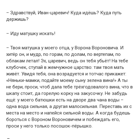
– Здравствуй, Иван-царевич! Куда идёшь? Куда путь
держишь?
– Иду матушку искать!
– Твоя матушка у моего отца, у Ворона Вороновича. И
хитёр он, и мудр, по горам, по долам, по вертепам, по
облакам летал! Эх, царевич, ведь он тебя убьёт! На тебе
клубочек, ступай в жемчужное царство: там твоя мать
живёт. Увидя тебя, она возрадуется и тотчас прикажет:
«Няньки-мамки, подайте моему сыну зелена вина!» А ты
не бери, проси, чтоб дала тебе трёхгодовалого вина, что в
шкапу стоит, да горелую корку на закусочку. Не забудь
ещё: у моего батюшки есть на дворе два чана воды –
одна вода сильная, а другая малосильная. Переставь их с
места на место и напейся сильной воды. А когда будешь
бороться с Вороном Вороновичем и побеждать его,
проси у него только посошок-пёрышко.