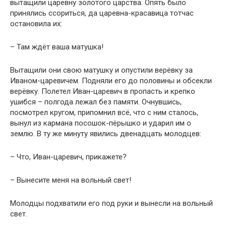
вытащили царевну золотого царства. Опять было
принялись ссориться, да царевна-красавица тотчас
остановила их:
– Там ждёт ваша матушка!
Вытащили они свою матушку и опустили верёвку за
Иваном-царевичем. Подняли его до половины и обсекли
верёвку. Полетел Иван-царевич в пропасть и крепко
ушибся – полгода лежал без памяти. Очнувшись,
посмотрел кругом, припомнил всё, что с ним сталось,
вынул из кармана посошок-пёрышко и ударил им о
землю. В ту же минуту явились двенадцать молодцев:
– Что, Иван-царевич, прикажете?
– Вынесите меня на вольный свет!
Молодцы подхватили его под руки и вынесли на вольный
свет.