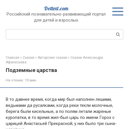
Перейти
Dettext.com
к
Российский познавательно-развивающий портал
контенту
для детей и взрослых
Поиск:
Главная
»
Сказки
»
Авторские сказки
»
Сказки Александра
Афанасьева
Подземные царства
На чтение:
10 мин
В то давнее время, когда мир был наполнен лешими,
ведьмами да русалками, когда реки текли молочные,
берега были кисельные, а по полям летали жареные
куропатки, в то время жил-был царь по имени Горох с
царицей Анастасьей Прекрасной; у них было три сына-