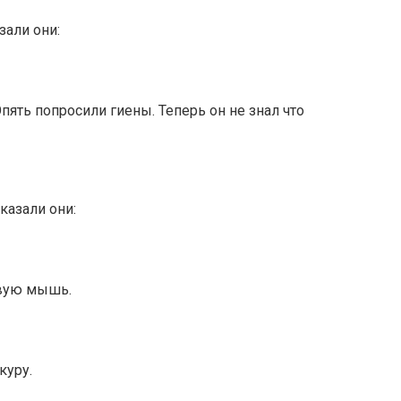
зали они:
пять попросили гиены. Теперь он не знал что
казали они:
евую мышь.
куру.