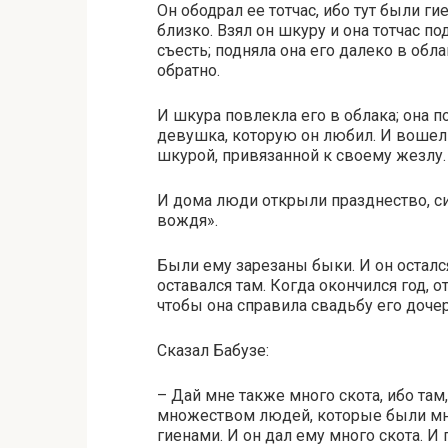
Он ободрал ее тотчас, ибо тут были г
близко. Взял он шкуру и она тотчас п
съесть; подняла она его далеко в обл
обратно.
И шкура повлекла его в облака; она п
девушка, которую он любил. И вошел о
шкурой, привязанной к своему жезлу.
И дома люди открыли празднество, си
вождя».
Были ему зарезаны быки. И он остался
оставался там. Когда окончился год,
чтобы она справила свадьбу его доч
Сказал Бабузе:
– Дай мне также много скота, ибо там,
множеством людей, которые были мн
гиенами. И он дал ему много скота. И