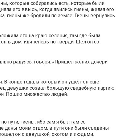
иены, которые собирались есть, которые были
одняла его ввысь, когда явились гиены, желая его
ака, гиены же бродили по земле. Гиены вернулись
оложила его на краю селения, там где была
н в дом, идя теперь по тверди. Шел он со
льно радуясь, говоря: «Пришел жених дочери
. В конце года, в который он ушел, он еще
 отец девушки созвал большую свадебную партию,
ери. Пошло множество людей.
 по пути, гиены; ибо сам я был там со
е даны моим отцом, в пути они были съедены
 пошел он с девушкой, скотом и людьми.