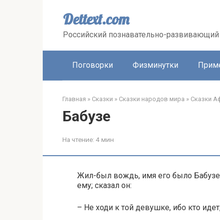
Перейти
к
Dettext.com
контенту
Российский познавательно-развивающий 
Поговорки
Физминутки
Прим
Главная
»
Сказки
»
Сказки народов мира
»
Сказки А
Бабузе
На чтение:
4 мин
Жил-был вождь, имя его было Бабузе; 
ему; сказал он:
– Не ходи к той девушке, ибо кто идет