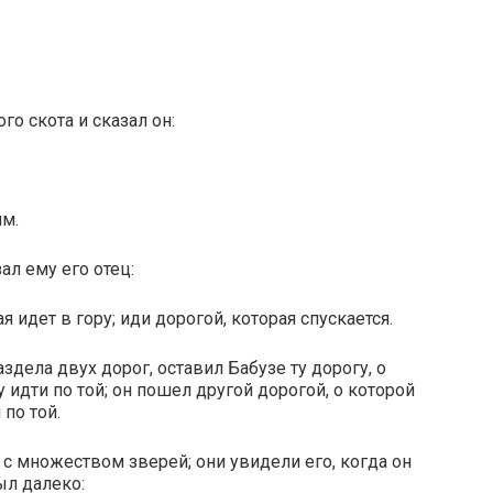
го скота и сказал он:
им.
ал ему его отец:
я идет в гору; иди дорогой, которая спускается.
аздела двух дорог, оставил Бабузе ту дорогу, о
 идти по той; он пошел другой дорогой, о которой
 по той.
 с множеством зверей; они увидели его, когда он
ыл далеко: