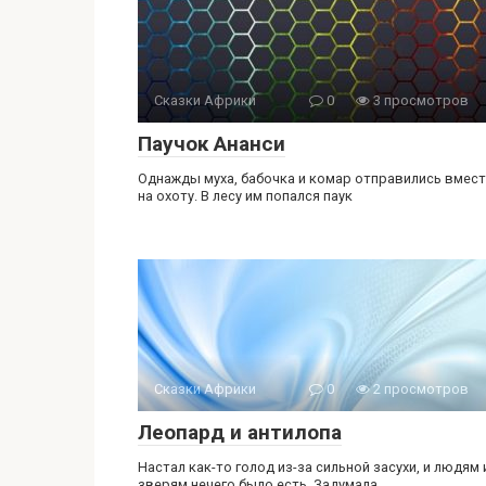
Сказки Африки
0
3 просмотров
Паучок Ананси
Однажды муха, бабочка и комар отправились вмес
на охоту. В лесу им попался паук
Сказки Африки
0
2 просмотров
Леопард и антилопа
Настал как-то голод из-за сильной засухи, и людям 
зверям нечего было есть. Задумала