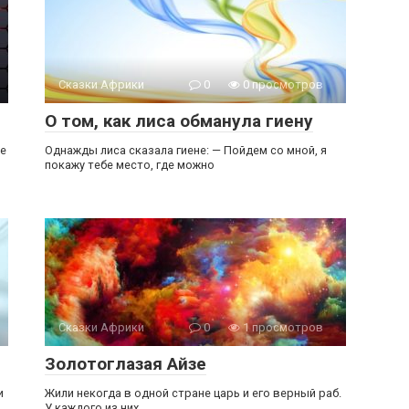
Сказки Африки
0
0 просмотров
О том, как лиса обманула гиену
те
Однажды лиса сказала гиене: — Пойдем со мной, я
покажу тебе место, где можно
Сказки Африки
0
1 просмотров
Золотоглазая Айзе
и
Жили некогда в одной стране царь и его верный раб.
У каждого из них