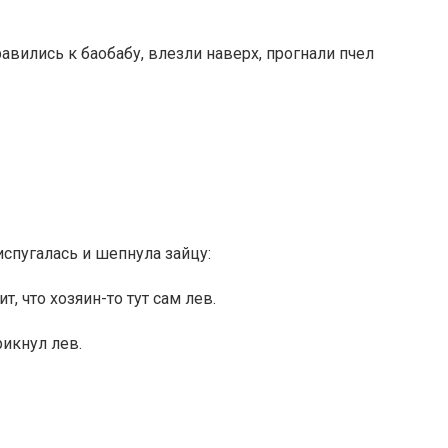
равились к баобабу, влезли наверх, прогнали пчел
испугалась и шепнула зайцу:
т, что хозяин-то тут сам лев.
рикнул лев.