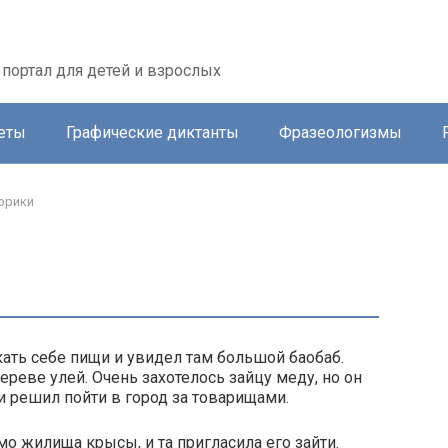
портал для детей и взрослых
еты
Графические диктанты
Фразеологизмы
фрики
ать себе пищи и увидел там большой баобаб.
ереве улей. Очень захотелось зайцу меду, но он
 и решил пойти в город за товарищами.
о жилища крысы, и та пригласила его зайти.