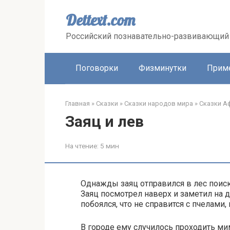
Перейти
к
Dettext.com
контенту
Российский познавательно-развивающий 
Поговорки
Физминутки
Прим
Главная
»
Сказки
»
Сказки народов мира
»
Сказки А
Заяц и лев
На чтение:
5 мин
Однажды заяц отправился в лес поиск
Заяц посмотрел наверх и заметил на д
побоялся, что не справится с пчелами,
В городе ему случилось проходить мим