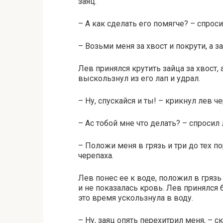
заяц.
– А как сделать его помягче? – спроси
– Возьми меня за хвост и покрути, а з
Лев принялся крутить зайца за хвост, 
выскользнул из его лап и удрал.
– Ну, спускайся и ты! – крикнул лев че
– Ас тобой мне что делать? – спросил 
– Положи меня в грязь и три до тех по
черепаха.
Лев понес ее к воде, положил в грязь 
и не показалась кровь. Лев принялся 
это время ускользнула в воду.
– Ну, заяц опять перехитрил меня, – с