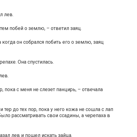
л лев.
атем побей о землю, – ответил заяц.
а когда он собрался побить его о землю, заяц
репахе. Она спустилась.
лев.
р, пока с меня не слезет панцирь, – отвечала
и тер до тех пор, пока у него кожа не сошла с лап
было рассматривать свои ссадины, а черепаха в
казал лев и пошел искать зайца.