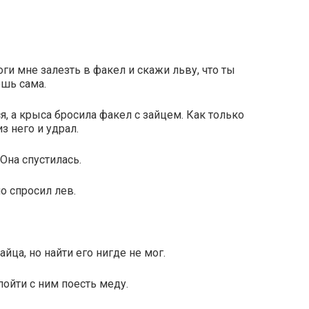
оги мне залезть в факел и скажи льву, что ты
ешь сама.
я, а крыса бросила факел с зайцем. Как только
з него и удрал.
 Она спустилась.
о спросил лев.
йца, но найти его нигде не мог.
пойти с ним поесть меду.