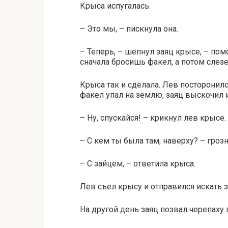
Крыса испугалась.
– Это мы, – пискнула она.
– Теперь, – шепнул заяц крысе, – пом
сначала бросишь факел, а потом слез
Крыса так и сделала. Лев посторонилс
факел упал на землю, заяц выскочил и
– Ну, спускайся! – крикнул лев крысе.
– С кем ты была там, наверху? – грозн
– С зайцем, – ответила крыса.
Лев съел крысу и отправился искать за
На другой день заяц позвал черепаху 