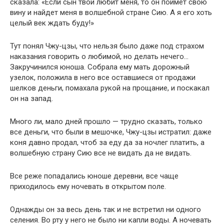
сказала: «Если сын твой любит меня, то он поймет свою
вину и найдет меня в волшебной стране Сию. А я его хоть
целый век ждать буду!»
Тут понял Чжу-цзы, что нельзя было даже под страхом
наказания говорить о любимой, но делать нечего…
Закручинился юноша. Собрала ему мать дорожный
узелок, положила в него все оставшиеся от продажи
шелков деньги, помахала рукой на прощание, и поскакал
он на запад.
Много ли, мало дней прошло — трудно сказать, только
все деньги, что были в мешочке, Чжу-цзы истратил: даже
коня давно продал, чтоб за еду да за ночлег платить, а
волшебную страну Сию все не видать да не видать.
Все реже попадались юноше деревни, все чаще
приходилось ему ночевать в открытом поле.
Однажды он за весь день так и не встретил ни одного
селения. Во рту у него не было ни капли воды. А ночевать