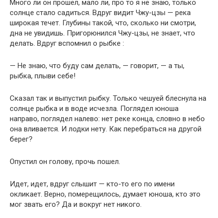
Много ли он прошел, мало ли, про то я не знаю, только
солнце стало садиться. Вдруг видит Чжу-цзы — река
широкая течет. Глубины такой, что, сколько ни смотри,
дна не увидишь. Пригорюнился Чжу-цзы, не знает, что
делать. Вдруг вспомнил о рыбке :
— Не знаю, что буду сам делать, — говорит, — а ты,
рыбка, плыви себе!
Сказал так и выпустил рыбку. Только чешуей блеснула на
солнце рыбка и в воде исчезла. Поглядел юноша
направо, поглядел налево: нет реке конца, словно в небо
она вливается. И лодки нету. Как перебраться на другой
берег?
Опустил он голову, прочь пошел.
Идет, идет, вдруг слышит — кто-то его по имени
окликает. Верно, померещилось, думает юноша, кто это
мог звать его? Да и вокруг нет никого.