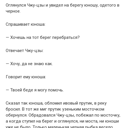
Оглянулся Чжу-цзы и увидел на берегу юношу, одетого в
черное.
Спрашивает юноша:
— Хочешь на тот берег перебраться?
Отвечает Чжу-цзы:
— Хочу, да не знаю как.
Говорит ему юноша:
— Твоей беде я могу помочь.
Сказал так юноша, обломил ивовый прутик, в реку
бросил. В тот же миг прутик узеньким мосточком
обернулся. Обрадовался Чжу-цзы, побежал по мосточку,
а когда ступил на берег и оглянулся, ни моста, ни юноши
уже не было. Только маленькая черная рыбка весело