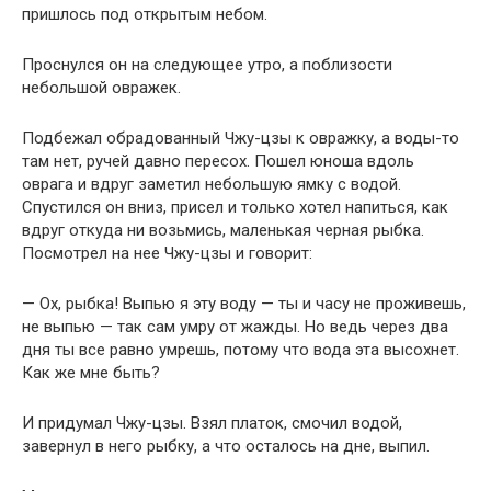
пришлось под открытым небом.
Проснулся он на следующее утро, а поблизости
небольшой овражек.
Подбежал обрадованный Чжу-цзы к овражку, а воды-то
там нет, ручей давно пересох. Пошел юноша вдоль
оврага и вдруг заметил небольшую ямку с водой.
Спустился он вниз, присел и только хотел напиться, как
вдруг откуда ни возьмись, маленькая черная рыбка.
Посмотрел на нее Чжу-цзы и говорит:
— Ох, рыбка! Выпью я эту воду — ты и часу не проживешь,
не выпью — так сам умру от жажды. Но ведь через два
дня ты все равно умрешь, потому что вода эта высохнет.
Как же мне быть?
И придумал Чжу-цзы. Взял платок, смочил водой,
завернул в него рыбку, а что осталось на дне, выпил.