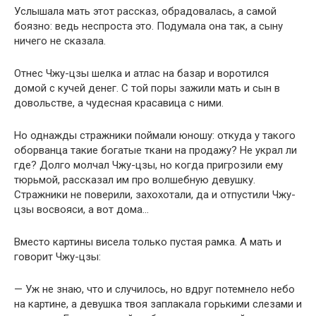
Услышала мать этот рассказ, обрадовалась, а самой
боязно: ведь неспроста это. Подумала она так, а сыну
ничего не сказала.
Отнес Чжу-цзы шелка и атлас на базар и воротился
домой с кучей денег. С той поры зажили мать и сын в
довольстве, а чудесная красавица с ними.
Но однажды стражники поймали юношу: откуда у такого
оборванца такие богатые ткани на продажу? Не украл ли
где? Долго молчал Чжу-цзы, но когда пригрозили ему
тюрьмой, рассказал им про волшебную девушку.
Стражники не поверили, захохотали, да и отпустили Чжу-
цзы восвояси, а вот дома…
Вместо картины висела только пустая рамка. А мать и
говорит Чжу-цзы:
— Уж не знаю, что и случилось, но вдруг потемнело небо
на картине, а девушка твоя заплакала горькими слезами и