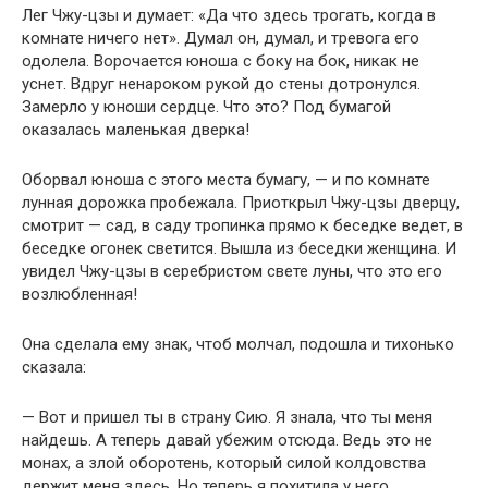
Лег Чжу-цзы и думает: «Да что здесь трогать, когда в
комнате ничего нет». Думал он, думал, и тревога его
одолела. Ворочается юноша с боку на бок, никак не
уснет. Вдруг ненароком рукой до стены дотронулся.
Замерло у юноши сердце. Что это? Под бумагой
оказалась маленькая дверка!
Оборвал юноша с этого места бумагу, — и по комнате
лунная дорожка пробежала. Приоткрыл Чжу-цзы дверцу,
смотрит — сад, в саду тропинка прямо к беседке ведет, в
беседке огонек светится. Вышла из беседки женщина. И
увидел Чжу-цзы в серебристом свете луны, что это его
возлюбленная!
Она сделала ему знак, чтоб молчал, подошла и тихонько
сказала:
— Вот и пришел ты в страну Сию. Я знала, что ты меня
найдешь. А теперь давай убежим отсюда. Ведь это не
монах, а злой оборотень, который силой колдовства
держит меня здесь. Но теперь я похитила у него