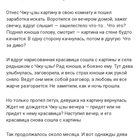
Отнес Чжу-цзы картину в свою комнату и пошел
заработка искать. Воротился он вечером домой, зажег
свечку, вдруг слышит — зашелестело что-то… Что это?
Поднял юноша голову, смотрит — картина на стене будто
качается. В одну сторону качнулась, потом в другую. Что
за диво?
И вдруг нарисованная красавица сошла с картины и села
рядышком с Чжу-цзы! Рад юноша, и боязно ему. Тут дева
улыбнулась, заговорила, и весь страх юноши как рукой
сняло. Ведут они меж собой разговор, а любовь их все
жарче разгорается. Не заметили, как и ночь прошла.
Но только пропел петух, девушка на картину вернулась.
Ждет не дождется Чжу-цзы вечера — придет или не
придет к нему красавица? Наступил вечер, и его
красавица снова сошла с картины.
Так продолжалось около месяца. И вот однажды дева