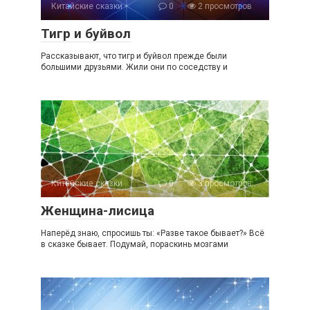
Китайские сказки
0
2 просмотров
Тигр и буйвол
Рассказывают, что тигр и буйвол прежде были
большими друзьями. Жили они по соседству и
Китайские сказки
0
3 просмотров
Женщина-лисица
Наперёд знаю, спросишь ты: «Разве такое бывает?» Всё
в сказке бывает. Подумай, пораскинь мозгами