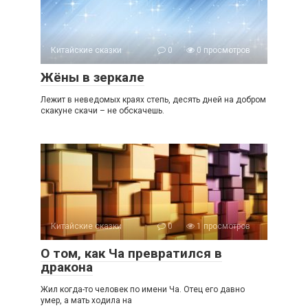
Китайские сказки
0
0 просмотров
Жёны в зеркале
Лежит в неведомых краях степь, десять дней на добром
скакуне скачи – не обскачешь.
Китайские сказки
0
1 просмотров
О том, как Ча превратился в
дракона
Жил когда-то человек по имени Ча. Отец его давно
умер, а мать ходила на