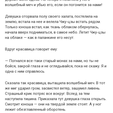
волшебный меч и убью его, если он погонится за нами!
Девушка оторвала полу своего халата, постелила на
землю, встала на нее и велела Чжу-цзы встать рядом.
Только юноша встал, как ткань облаком обернулась,
начала вверх подниматься, в самое небо. Летит Чжу-цзы
на облаке — как в паланкине его несут.
Вдруг красавица говорит ему:
— Погнался все-таки старый монах за нами, но ты не
бойся, закрой глаза и не оглядывайся, пока не скажу. Я и
одна с ним справлюсь.
Сказала так красавица, вытащила волшебный меч. В тот
же миг ударил гром, засвистел ветер, зашумел ливень.
Страшный крик потряс все вокруг. Вслед за тем
наступила тишина. Приказала тут девушка глаза открыть.
Смотрит юноша — они на твердой земле стоят. А у ног
лежит обезглавленный оборотень.