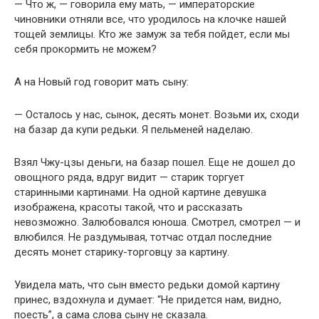
— Что ж, — говорила ему мать, — императорские
чиновники отняли все, что уродилось на клочке нашей
тощей землицы. Кто же замуж за тебя пойдет, если мы
себя прокормить не можем?
А на Новый год говорит мать сыну:
— Осталось у нас, сынок, десять монет. Возьми их, сходи
на базар да купи редьки. Я пельменей наделаю.
Взял Чжу-цзы деньги, на базар пошел. Еще не дошел до
овощного ряда, вдруг видит — старик торгует
старинными картинами. На одной картине девушка
изображена, красоты такой, что и рассказать
невозможно. Залюбовался юноша. Смотрел, смотрел — и
влюбился. Не раздумывая, тотчас отдал последние
десять монет старику-торговцу за картину.
Увидела мать, что сын вместо редьки домой картину
принес, вздохнула и думает: “Не придется нам, видно,
поесть”, а сама слова сыну не сказала.