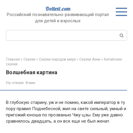
Перейти
Dettext.com
к
Российский познавательно-развивающий портал
контенту
для детей и взрослых
Поиск:
Главная
»
Сказки
»
Сказки народов мира
»
Сказки Азии
»
Китайские
сказки
Волшебная картина
На чтение:
8 мин
В глубокую старину, уж и не помню, какой император в ту
пору правил Поднебесной, жил на свете сильный, умный и
пригожий юноша по прозванью Чжу-цзы. Ему уже давно
сравнялось двадцать, а он все еще не был женат.