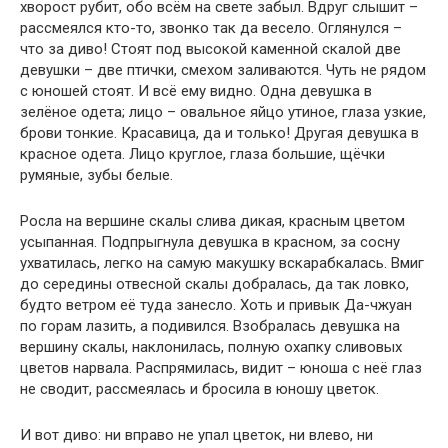
хворост рубит, обо всём на свете забыл. Вдруг слышит –
рассмеялся кто-то, звонко так да весело. Оглянулся –
что за диво! Стоят под высокой каменной скалой две
девушки – две птички, смехом заливаются. Чуть не рядом
с юношей стоят. И всё ему видно. Одна девушка в
зелёное одета; лицо – овальное яйцо утиное, глаза узкие,
брови тонкие. Красавица, да и только! Другая девушка в
красное одета. Лицо круглое, глаза большие, щёчки
румяные, зубы белые.
Росла на вершине скалы слива дикая, красным цветом
усыпанная. Подпрыгнула девушка в красном, за сосну
ухватилась, легко на самую макушку вскарабкалась. Вмиг
до середины отвесной скалы добралась, да так ловко,
будто ветром её туда занесло. Хоть и привык Да-чжуан
по горам лазить, а подивился. Взобралась девушка на
вершину скалы, наклонилась, полную охапку сливовых
цветов нарвала. Распрямилась, видит – юноша с неё глаз
не сводит, рассмеялась и бросила в юношу цветок.
И вот диво: ни вправо не упал цветок, ни влево, ни