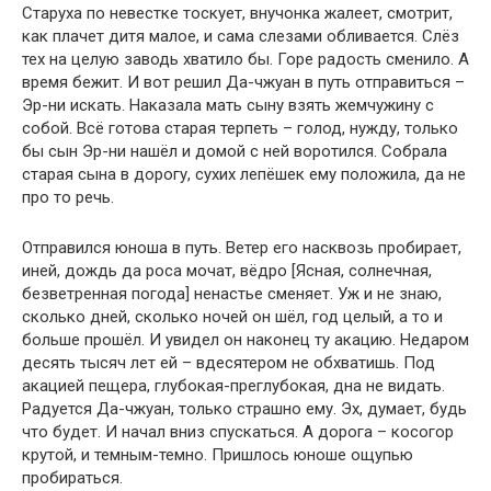
Старуха по невестке тоскует, внучонка жалеет, смотрит,
как плачет дитя малое, и сама слезами обливается. Слёз
тех на целую заводь хватило бы. Горе радость сменило. А
время бежит. И вот решил Да-чжуан в путь отправиться –
Эр-ни искать. Наказала мать сыну взять жемчужину с
собой. Всё готова старая терпеть – голод, нужду, только
бы сын Эр-ни нашёл и домой с ней воротился. Собрала
старая сына в дорогу, сухих лепёшек ему положила, да не
про то речь.
Отправился юноша в путь. Ветер его насквозь пробирает,
иней, дождь да роса мочат, вёдро [Ясная, солнечная,
безветренная погода] ненастье сменяет. Уж и не знаю,
сколько дней, сколько ночей он шёл, год целый, а то и
больше прошёл. И увидел он наконец ту акацию. Недаром
десять тысяч лет ей – вдесятером не обхватишь. Под
акацией пещера, глубокая-преглубокая, дна не видать.
Радуется Да-чжуан, только страшно ему. Эх, думает, будь
что будет. И начал вниз спускаться. А дорога – косогор
крутой, и темным-темно. Пришлось юноше ощупью
пробираться.