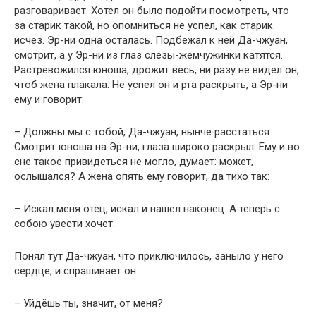
разговаривает. Хотел он было подойти посмотреть, что
за старик такой, но опомниться не успел, как старик
исчез. Эр-ни одна осталась. Подбежал к ней Да-чжуан,
смотрит, а у Эр-ни из глаз слёзы-жемчужинки катятся.
Растревожился юноша, дрожит весь, ни разу не видел он,
чтоб жена плакала. Не успел он и рта раскрыть, а Эр-ни
ему и говорит:
– Должны мы с тобой, Да-чжуан, нынче расстаться.
Смотрит юноша на Эр-ни, глаза широко раскрыл. Ему и во
сне такое привидеться не могло, думает: может,
ослышался? А жена опять ему говорит, да тихо так:
– Искал меня отец, искал и нашёл наконец. А теперь с
собою увести хочет.
Понял тут Да-чжуан, что приключилось, заныло у него
сердце, и спрашивает он:
– Уйдёшь ты, значит, от меня?