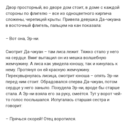
Двор просторный, во дворе дом стоит, в доме с каждой
стороны по флигелю – все из одноцветного кирпича
сложены, черепицей крыты. Привела девушка Да-чжуана
в восточный флигель, пальцем на кан показала:
– Вот она, Эр-ни.
Смотрит Да-чжуан – там лиса лежит. Тяжко стало у него
на сердце. Вмиг вытащил он из мешка волшебную
жемчужину. А лиса как увидела юношу, так и кинулась к
нему. Протянул он ей красную жемчужину.
Перекувырнулась лисица, смотрит юноша – опять Эр-ни
перед ним стоит. Обрадовался сперва Да-чжуан, потом
сердце у него заныло. Похудела Эр-ни, вроде бы старше
стала. А Эр-ни взяла его за руку, смеётся. Тут у ворот чей-
то голос послышался. Испугалась старшая сестра и
говорит:
– Прячься скорей! Отец воротился.