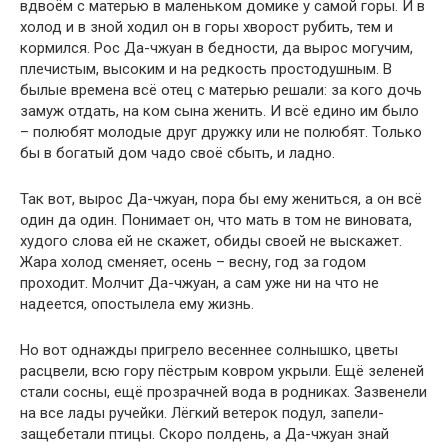
вдвоём с матерью в маленьком домике у самой горы. И в
холод и в зной ходил он в горы хворост рубить, тем и
кормился. Рос Да-чжуан в бедности, да вырос могучим,
плечистым, высоким и на редкость простодушным. В
былые времена всё отец с матерью решали: за кого дочь
замуж отдать, на ком сына женить. И всё едино им было
– полюбят молодые друг дружку или не полюбят. Только
бы в богатый дом чадо своё сбыть, и ладно.
Так вот, вырос Да-чжуан, пора бы ему жениться, а он всё
один да один. Понимает он, что мать в том не виновата,
худого слова ей не скажет, обиды своей не выскажет.
Жара холод сменяет, осень – весну, год за годом
проходит. Молчит Да-чжуан, а сам уже ни на что не
надеется, опостылела ему жизнь.
Но вот однажды пригрело весеннее солнышко, цветы
расцвели, всю гору пёстрым ковром укрыли. Ещё зеленей
стали сосны, ещё прозрачней вода в родниках. Зазвенели
на все лады ручейки. Лёгкий ветерок подул, запели-
защебетали птицы. Скоро полдень, а Да-чжуан знай