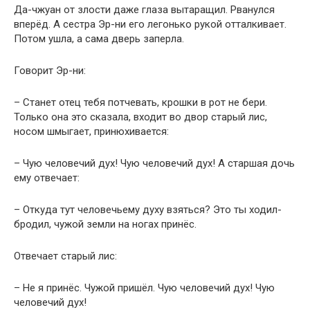
Да-чжуан от злости даже глаза вытаращил. Рванулся
вперёд. А сестра Эр-ни его легонько рукой отталкивает.
Потом ушла, а сама дверь заперла.
Говорит Эр-ни:
– Станет отец тебя потчевать, крошки в рот не бери.
Только она это сказала, входит во двор старый лис,
носом шмыгает, принюхивается:
– Чую человечий дух! Чую человечий дух! А старшая дочь
ему отвечает:
– Откуда тут человечьему духу взяться? Это ты ходил-
бродил, чужой земли на ногах принёс.
Отвечает старый лис:
– Не я принёс. Чужой пришёл. Чую человечий дух! Чую
человечий дух!