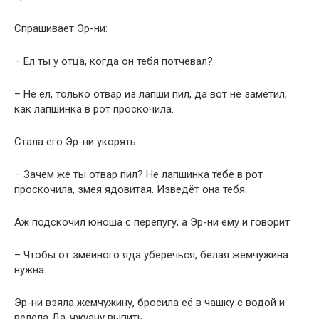
Спрашивает Эр-ни:
– Ел ты у отца, когда он тебя потчевал?
– Не ел, только отвар из лапши пил, да вот не заметил,
как лапшинка в рот проскочила.
Стала его Эр-ни укорять:
– Зачем же ты отвар пил? Не лапшинка тебе в рот
проскочила, змея ядовитая. Изведёт она тебя.
Аж подскочил юноша с перепугу, а Эр-ни ему и говорит:
– Чтобы от змеиного яда уберечься, белая жемчужина
нужна.
Эр-ни взяла жемчужину, бросила её в чашку с водой и
велела Да-чжуану выпить.