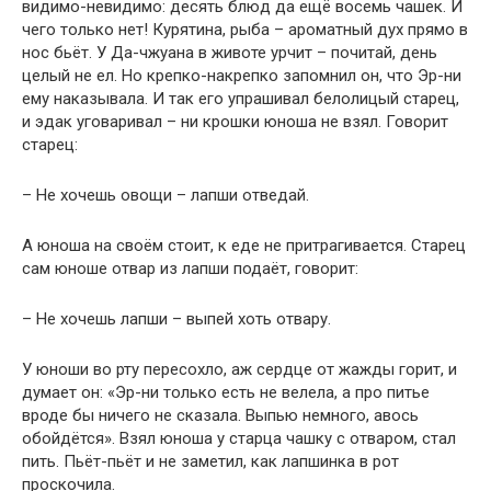
видимо-невидимо: десять блюд да ещё восемь чашек. И
чего только нет! Курятина, рыба – ароматный дух прямо в
нос бьёт. У Да-чжуана в животе урчит – почитай, день
целый не ел. Но крепко-накрепко запомнил он, что Эр-ни
ему наказывала. И так его упрашивал белолицый старец,
и эдак уговаривал – ни крошки юноша не взял. Говорит
старец:
– Не хочешь овощи – лапши отведай.
А юноша на своём стоит, к еде не притрагивается. Старец
сам юноше отвар из лапши подаёт, говорит:
– Не хочешь лапши – выпей хоть отвару.
У юноши во рту пересохло, аж сердце от жажды горит, и
думает он: «Эр-ни только есть не велела, а про питье
вроде бы ничего не сказала. Выпью немного, авось
обойдётся». Взял юноша у старца чашку с отваром, стал
пить. Пьёт-пьёт и не заметил, как лапшинка в рот
проскочила.