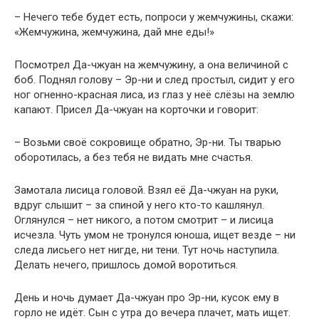
– Нечего тебе будет есть, попроси у жемчужины, скажи:
«Жемчужина, жемчужина, дай мне еды!»
Посмотрел Да-чжуан на жемчужину, а она величиной с
боб. Поднял голову – Эр-ни и след простыл, сидит у его
ног огненно-красная лиса, из глаз у неё слёзы на землю
капают. Присел Да-чжуан на корточки и говорит:
– Возьми своё сокровище обратно, Эр-ни. Ты тварью
оборотилась, а без тебя не видать мне счастья.
Замотала лисица головой. Взял её Да-чжуан на руки,
вдруг слышит – за спиной у него кто-то кашлянул.
Оглянулся – нет никого, а потом смотрит – и лисица
исчезла. Чуть умом не тронулся юноша, ищет везде – ни
следа лисьего нет нигде, ни тени. Тут ночь наступила.
Делать нечего, пришлось домой воротиться.
День и ночь думает Да-чжуан про Эр-ни, кусок ему в
горло не идёт. Сын с утра до вечера плачет, мать ищет.