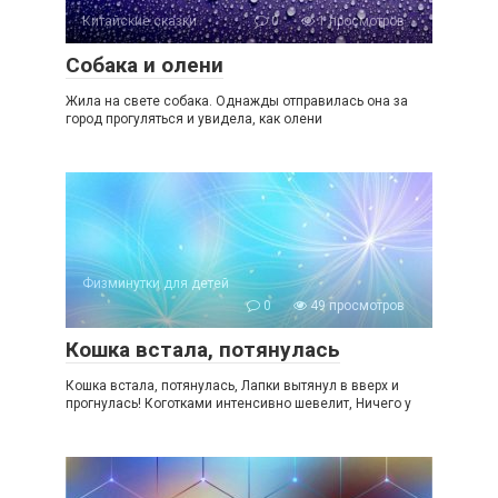
Китайские сказки
0
1 просмотров
Собака и олени
Жила на свете собака. Однажды отправилась она за
город прогуляться и увидела, как олени
Физминутки для детей
0
49 просмотров
Кошка встала, потянулась
Кошка встала, потянулась, Лапки вытянул в вверх и
прогнулась! Коготками интенсивно шевелит, Ничего у