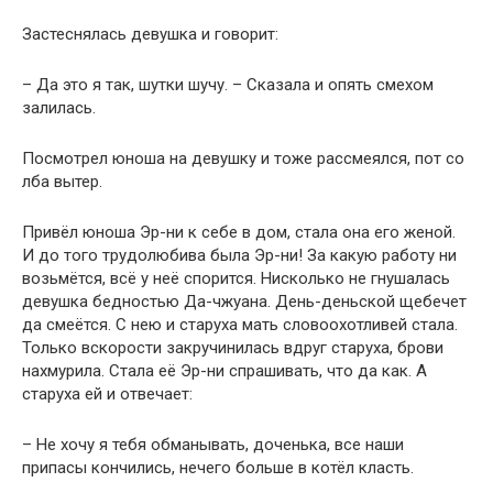
Застеснялась девушка и говорит:
– Да это я так, шутки шучу. – Сказала и опять смехом
залилась.
Посмотрел юноша на девушку и тоже рассмеялся, пот со
лба вытер.
Привёл юноша Эр-ни к себе в дом, стала она его женой.
И до того трудолюбива была Эр-ни! За какую работу ни
возьмётся, всё у неё спорится. Нисколько не гнушалась
девушка бедностью Да-чжуана. День-деньской щебечет
да смеётся. С нею и старуха мать словоохотливей стала.
Только вскорости закручинилась вдруг старуха, брови
нахмурила. Стала её Эр-ни спрашивать, что да как. А
старуха ей и отвечает:
– Не хочу я тебя обманывать, доченька, все наши
припасы кончились, нечего больше в котёл класть.