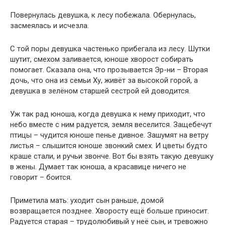
Повернулась девушка, к лесу побежала. Обернулась,
засмеялась и исчезла.
С той поры девушка частенько прибегала из лесу. Шутки
шутит, смехом заливается, юноше хворост собирать
помогает. Сказала она, что прозывается Эр-ни – Вторая
дочь, что она из семьи Ху, живёт за высокой горой, а
девушка в зелёном старшей сестрой ей доводится.
Уж так рад юноша, когда девушка к нему приходит, что
небо вместе с ним радуется, земля веселится. Защебечут
птицы – чудится юноше пенье дивное. Зашумят на ветру
листья – слышится юноше звонкий смех. И цветы будто
краше стали, и ручьи звонче. Вот бы взять такую девушку
в жены. Думает так юноша, а красавице ничего не
говорит – боится.
Приметила мать: уходит сын раньше, домой
возвращается позднее. Хворосту ещё больше приносит.
Радуется старая – трудолюбивый у неё сын, и тревожно