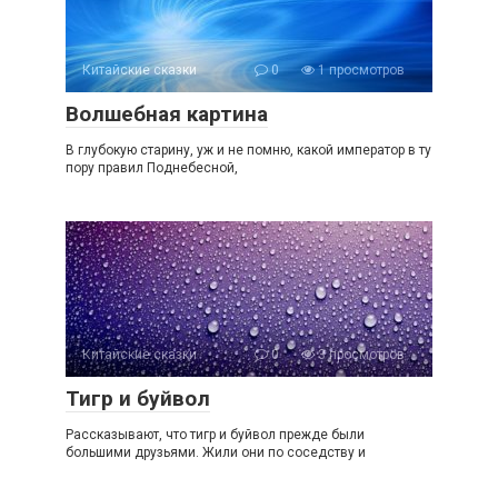
Китайские сказки
0
1 просмотров
Волшебная картина
В глубокую старину, уж и не помню, какой император в ту
пору правил Поднебесной,
Китайские сказки
0
3 просмотров
Тигр и буйвол
Рассказывают, что тигр и буйвол прежде были
большими друзьями. Жили они по соседству и