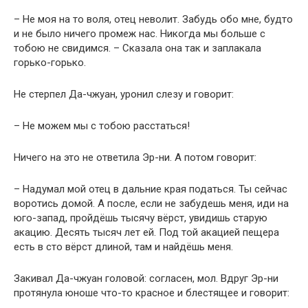
– Не моя на то воля, отец неволит. Забудь обо мне, будто
и не было ничего промеж нас. Никогда мы больше с
тобою не свидимся. – Сказала она так и заплакала
горько-горько.
Не стерпел Да-чжуан, уронил слезу и говорит:
– Не можем мы с тобою расстаться!
Ничего на это не ответила Эр-ни. А потом говорит:
– Надумал мой отец в дальние края податься. Ты сейчас
воротись домой. А после, если не забудешь меня, иди на
юго-запад, пройдёшь тысячу вёрст, увидишь старую
акацию. Десять тысяч лет ей. Под той акацией пещера
есть в сто вёрст длиной, там и найдёшь меня.
Закивал Да-чжуан головой: согласен, мол. Вдруг Эр-ни
протянула юноше что-то красное и блестящее и говорит: