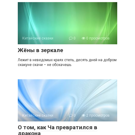
Китайские сказки
0
0 просмотров
Жёны в зеркале
Лежит в неведомых краях степь, десять дней на добром
скакуне скачи – не обскачешь.
Китайские сказки
0
2 просмотров
О том, как Ча превратился в
дракона