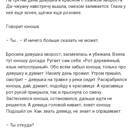
На третий день девушка в красном с охапкой хвороста
Да-чжуану навстречу вышла, смехом заливается. Глаза у
неё ещё яснее, щёчки ещё розовее.
Говорит юноша:
– Ты… – И ничего больше сказать не может.
Бросила девушка хворост, засмеялась и убежала. Взяла
тут юношу досада. Ругает сам себя: «Рот деревянный,
язык непослушный». Обо всём забыл юноша, только про
девушку и думает. Насилу день прожил. Утром пришёл,
смотрит – девушка на травке у реки сидит. Расхрабрился
юноша, дай, думает, подойду к красавице. А красавица
рот рукой прикрыла, так и прыснула со смеху.
Застеснялся юноша, остановился, дальше идти не
решается. А девица головой кивает, зовёт юношу.
Подошёл он. Как звать девицу, не знает и спрашивает:
– Ты откуда?