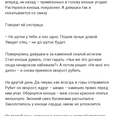
вперёд, ни назад – прямёхонько в голову юноше угодил.
Растерялся юноша, покраснел. А девушка так и
покатывается со смеху.
Говорит ей сестрица:
– Не шутки у тебя, а зло одно. Пошли лучше домой.
Увидит отец – не до шуток будет.
Повернулись девушки и за каменной скалой исчезли.
Стал юноша думать, стал гадать: «Чьи же это дочери
сюда ненароком забежали?» А потом решил: «Не моё это
дело» – и снова принялся хворост рубить.
На другой день Да-чжуан, как всегда, в горы отправился.
Рубит он хворост, вдруг – шварк – камешек прямо перед
ним упал. Обернулся юноша – меж сосен красное платье
мелькнуло. Звонкий смех бусинками рассыпался.
Заколотилось у юноши сердце, никак не успокоится.