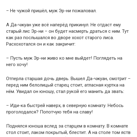
– Не чужой пришёл, муж Эр-ни пожаловал.
А Да-чжуан уже всё наперёд прикинул. Не отдаст ему
старый лис Эр-ни – он будет насмерть драться с ним. Тут
как раз послышался во дворе хохот старого лиса.
Расхохотался он и как закричит:
– Пусть муж Эр-ни живо ко мне выйдет! Поглядеть на
него хочу!
Отперла старшая дочь дверь. Вышел Да-чжуан, смотрит –
перед ним белолицый старец стоит, атласная куртка на
нём. Увидал он юношу, стал рукой его манить да звать:
– Иди-ка быстрей наверх, в северную комнату. Небось
проголодался? Попотчую тебя на славу!
Поднялся юноша вслед за старцем в комнату. В комнате
стол стоит, лаком покрытый, блестит. А на столе том яств