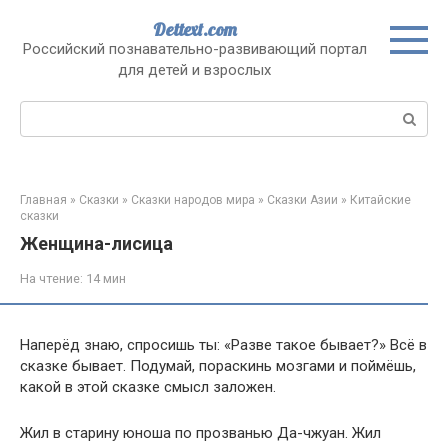
Перейти
Dettext.com
к
Российский познавательно-развивающий портал
контенту
для детей и взрослых
Поиск:
Главная
»
Сказки
»
Сказки народов мира
»
Сказки Азии
»
Китайские
сказки
Женщина-лисица
На чтение:
14 мин
Наперёд знаю, спросишь ты: «Разве такое бывает?» Всё в
сказке бывает. Подумай, пораскинь мозгами и поймёшь,
какой в этой сказке смысл заложен.
Жил в старину юноша по прозванью Да-чжуан. Жил