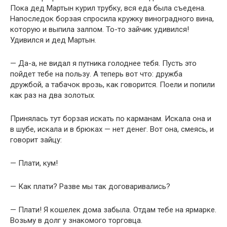
Пока дед Мартын курил трубку, вся еда была съедена.
Напоследок борзая спросила кружку виноградного вина,
которую и выпила залпом. То-то зайчик удивился!
Удивился и дед Мартын.
— Да-а, не видал я путника голоднее тебя. Пусть это
пойдет тебе на пользу. А теперь вот что: дружба
дружбой, а табачок врозь, как говорится. Поели и попили
как раз на два золотых.
Принялась тут борзая искать по карманам. Искала она и
в шубе, искала и в брюках — нет денег. Вот она, смеясь, и
говорит зайцу:
— Плати, кум!
— Как плати? Разве мы так договаривались?
— Плати! Я кошелек дома забыла. Отдам тебе на ярмарке.
Возьму в долг у знакомого торговца.