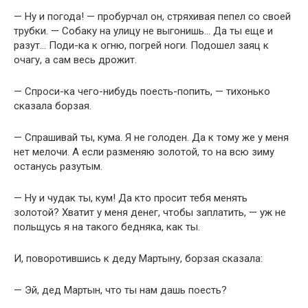
— Ну и погода! — пробурчал он, стряхивая пепел со своей
трубки. — Собаку на улицу не выгонишь… Да ты еще и
разут… Поди-ка к огню, погрей ноги. Подошел заяц к
очагу, а сам весь дрожит.
— Спроси-ка чего-нибудь поесть-попить, — тихонько
сказала борзая.
— Спрашивай ты, кума. Я не голоден. Да к тому же у меня
нет мелочи. А если разменяю золотой, то на всю зиму
останусь разутым.
— Ну и чудак ты, кум! Да кто просит тебя менять
золотой? Хватит у меня денег, чтобы заплатить, — уж не
польщусь я на такого бедняка, как ты.
И, поворотившись к деду Мартыну, борзая сказала:
— Эй, дед Мартын, что ты нам дашь поесть?