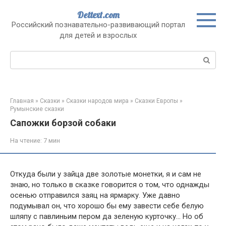
Перейти
Dettext.com
к
Российский познавательно-развивающий портал
контенту
для детей и взрослых
Поиск:
Главная
»
Сказки
»
Сказки народов мира
»
Сказки Европы
»
Румынские сказки
Сапожки борзой собаки
На чтение:
7 мин
Откуда были у зайца две золотые монетки, я и сам не
знаю, но только в сказке говорится о том, что однажды
осенью отправился заяц на ярмарку. Уже давно
подумывал он, что хорошо бы ему завести себе белую
шляпу с павлиньим пером да зеленую курточку… Но об