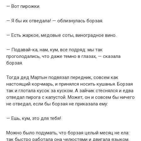
— Вот пирожки.
— Я бы их отведала! — облизнулась борзая.
— Есть жаркое, медовые соты, виноградное вино.
— Подавай-ка, нам, кум, все подряд: мы так
проголодались, что даже темно в глазах, — сказала
борзая.
Тогда дед Мартын подвязал передник, совсем как
настоящий корчмарь, и принялся носить кушанья. Борзая
так и глотала кусок за куском. А зайчик стеснялся и едва
отведал пирога с капустой. Может, он и совсем бы ничего
не отведал, если бы борзая не приказала ему:
— Ешь, кум, это для тебя!
Можно было подумать, что борзая целый месяц не ела:
так быстро работала она челюстями и двигала языком.