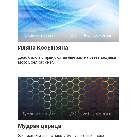
Румынские сказки
0
0 просмотров
Иляна Косынзяна
Дело было в старину, когда ещё жил на свете дедушка
Мороз, бел как снег.
Румынские сказки
0
1 просмотров
Мудрая царица
Жил давным-давно царь, и был у него при дворе