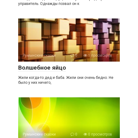
управитель. Однажды позвал он к
Румынские сказки
0
1 просмотров
Волшебное яйцо
Жили когда-то дед и баба. Жили они очень бедно. Не
было у них ничего,
Румынские сказки
0
0 просмотров