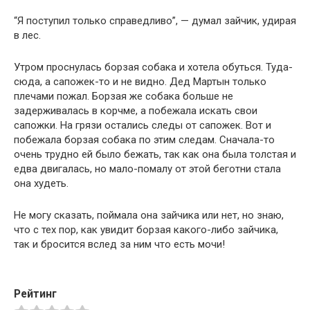
“Я поступил только справедливо”, — думал зайчик, удирая
в лес.
Утром проснулась борзая собака и хотела обуться. Туда-
сюда, а сапожек-то и не видно. Дед Мартын только
плечами пожал. Борзая же собака больше не
задерживалась в корчме, а побежала искать свои
сапожки. На грязи остались следы от сапожек. Вот и
побежала борзая собака по этим следам. Сначала-то
очень трудно ей было бежать, так как она была толстая и
едва двигалась, но мало-помалу от этой беготни стала
она худеть.
Не могу сказать, поймала она зайчика или нет, но знаю,
что с тех пор, как увидит борзая какого-либо зайчика,
так и бросится вслед за ним что есть мочи!
Рейтинг