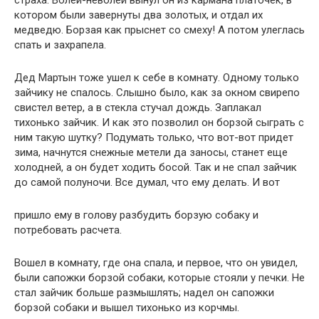
страха. Волей-неволей вынул он из кармана платочек, в
котором были завернуты два золотых, и отдал их
медведю. Борзая как прыснет со смеху! А потом улеглась
спать и захрапела.
Дед Мартын тоже ушел к себе в комнату. Одному только
зайчику не спалось. Слышно было, как за окном свирепо
свистел ветер, а в стекла стучал дождь. Заплакал
тихонько зайчик. И как это позволил он борзой сыграть с
ним такую шутку? Подумать только, что вот-вот придет
зима, начнутся снежные метели да заносы, станет еще
холодней, а он будет ходить босой. Так и не спал зайчик
до самой полуночи. Все думал, что ему делать. И вот
пришло ему в голову разбудить борзую собаку и
потребовать расчета.
Вошел в комнату, где она спала, и первое, что он увидел,
были сапожки борзой собаки, которые стояли у печки. Не
стал зайчик больше размышлять; надел он сапожки
борзой собаки и вышел тихонько из корчмы.