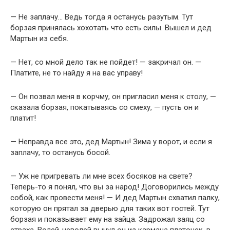
— Не заплачу… Ведь тогда я останусь разутым. Тут
борзая принялась хохотать что есть силы. Вышел и дед
Мартын из себя.
— Нет, со мной дело так не пойдет! — закричал он. —
Платите, не то найду я на вас управу!
— Он позвал меня в корчму, он пригласил меня к столу, —
сказала борзая, покатываясь со смеху, — пусть он и
платит!
— Неправда все это, дед Мартын! Зима у ворот, и если я
заплачу, то останусь босой.
— Уж не пригревать ли мне всех босяков на свете?
Теперь-то я понял, что вы за народ! Договорились между
собой, как провести меня! — И дед Мартын схватил палку,
которую он прятал за дверью для таких вот гостей. Тут
борзая и показывает ему на зайца. Задрожал заяц со