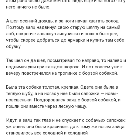
этом рано было даже мечтать: ведь еще и на ногах-то у
него ничего не было.
А шел осенний дождь, и за ноги начал хватать холод.
Поэтому заяц надвинул свою старую шляпу на самый
лоб, покрепче запахнул зипунишко и пошел быстрее,
чтобы скорее добраться до ярмарки и купить там себе
обувку.
Так шел он да шел, посматривая то направо, то налево и
поднимая уши при каждом шорохе. И вот совсем уже к
вечеру повстречался на тропинке с борзой собакой.
Была эта собака толстая, крепкая. Одета она была в
теплую шубу, а на ногах у нее были сапожки — новы-
новешеньки. Поздоровался заяц с борзой собакой, и
пошли они вместе через лесную чащу.
Идут, а заяц так глаз и не спускает с собачьих сапожек:
уж очень они были красивые, да к тому же ногам зайца
становилось все холодней и холодней.