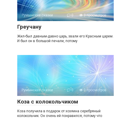
Румынские сказки
0
3 просмотров
Греучану
Жил-был давным-давно царь, звали его Красным царем.
И был он в большой печали, потому
Румынские сказки
0
0 просмотров
Коза с колокольчиком
Коза получила в подарок от хозяина серебряный
колокольчик. Он очень ей понравился, потому что