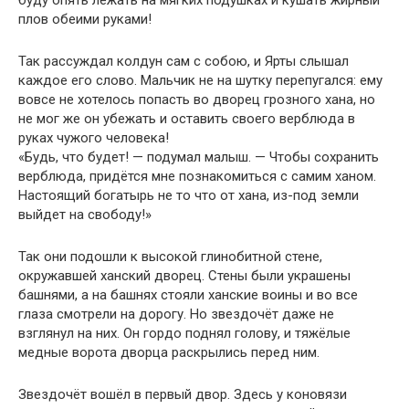
буду опять лежать на мягких подушках и кушать жирный
плов обеими руками!
Так рассуждал колдун сам с собою, и Ярты слышал
каждое его слово. Мальчик не на шутку перепугался: ему
вовсе не хотелось попасть во дворец грозного хана, но
не мог же он убежать и оставить своего верблюда в
руках чужого человека!
«Будь, что будет! — подумал малыш. — Чтобы сохранить
верблюда, придётся мне познакомиться с самим ханом.
Настоящий богатырь не то что от хана, из-под земли
выйдет на свободу!»
Так они подошли к высокой глинобитной стене,
окружавшей ханский дворец. Стены были украшены
башнями, а на башнях стояли ханские воины и во все
глаза смотрели на дорогу. Но звездочёт даже не
взглянул на них. Он гордо поднял голову, и тяжёлые
медные ворота дворца раскрылись перед ним.
Звездочёт вошёл в первый двор. Здесь у коновязи