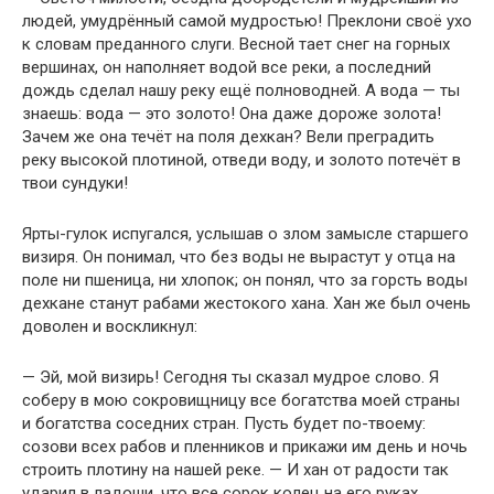
людей, умудрённый самой мудростью! Преклони своё ухо
к словам преданного слуги. Весной тает снег на горных
вершинах, он наполняет водой все реки, а последний
дождь сделал нашу реку ещё полноводней. А вода — ты
знаешь: вода — это золото! Она даже дороже золота!
Зачем же она течёт на поля дехкан? Вели преградить
реку высокой плотиной, отведи воду, и золото потечёт в
твои сундуки!
Ярты-гулок испугался, услышав о злом замысле старшего
визиря. Он понимал, что без воды не вырастут у отца на
поле ни пшеница, ни хлопок; он понял, что за горсть воды
дехкане станут рабами жестокого хана. Хан же был очень
доволен и воскликнул:
— Эй, мой визирь! Сегодня ты сказал мудрое слово. Я
соберу в мою сокровищницу все богатства моей страны
и богатства соседних стран. Пусть будет по-твоему:
созови всех рабов и пленников и прикажи им день и ночь
строить плотину на нашей реке. — И хан от радости так
ударил в ладоши, что все сорок колец на его руках