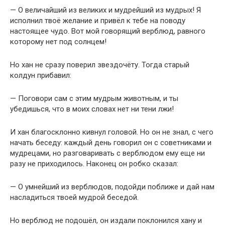
— О величайший из великих и мудрейший из мудрых! Я
исполнил твоё желание и привёл к тебе на поводу
настоящее чудо. Вот мой говорящий верблюд, равного
которому нет под солнцем!
Но хан не сразу поверил звездочёту. Тогда старый
колдун прибавил:
— Поговори сам с этим мудрым животным, и ты
убедишься, что в моих словах нет ни тени лжи!
И хан благосклонно кивнул головой. Но он не знал, с чего
начать беседу: каждый день говорил он с советниками и
мудрецами, но разговаривать с верблюдом ему еще ни
разу не приходилось. Наконец он робко сказал:
— О умнейший из верблюдов, подойди поближе и дай нам
насладиться твоей мудрой беседой.
Но верблюд не подошёл, он издали поклонился хану и