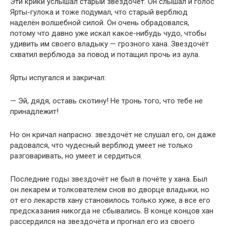
Эти крики услышал старый звездочёт. Он слышал и голос
Ярты-гулока и тоже подумал, что старый верблюд
наделён волшебной силой. Он очень обрадовался,
потому что давно уже искал какое-нибудь чудо, чтобы
удивить им своего владыку — грозного хана. Звездочёт
схватил верблюда за повод и потащил прочь из аула.
Ярты испугался и закричал:
— Эй, дядя, оставь скотину! Не тронь того, что тебе не
принадлежит!
Но он кричал напрасно: звездочёт не слушал его, он даже
радовался, что чудесный верблюд умеет не только
разговаривать, но умеет и сердиться.
Последние годы звездочёт не был в почёте у хана. Был
он лекарем и толкователем снов во дворце владыки, но
от его лекарств хану становилось только хуже, а все его
предсказания никогда не сбывались. В конце концов хан
рассердился на звездочёта и прогнал его из своего