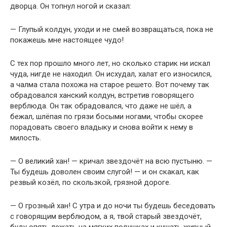
дворца. Он топнул ногой и сказал:
— Глупый колдун, уходи и не смей возвращаться, пока не
покажешь мне настоящее чудо!
С тех пор прошло много лет, но сколько старик ни искал
чуда, нигде не находил. Он исхудал, халат его износился,
а чалма стала похожа на старое решето. Вот почему так
обрадовался ханский колдун, встретив говорящего
верблюда. Он так обрадовался, что даже не шёл, а
бежал, шлёпая по грязи босыми ногами, чтобы скорее
порадовать своего владыку и снова войти к нему в
милость.
— О великий хан! — кричал звездочёт на всю пустыню. —
Ты будешь доволен своим слугой! — и он скакал, как
резвый козёл, по скользкой, грязной дороге.
— О грозный хан! С утра и до ночи ты будешь беседовать
с говорящим верблюдом, а я, твой старый звездочёт,