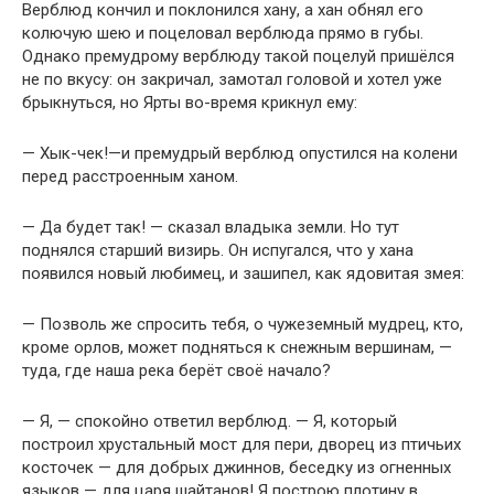
Верблюд кончил и поклонился хану, а хан обнял его
колючую шею и поцеловал верблюда прямо в губы.
Однако премудрому верблюду такой поцелуй пришёлся
не по вкусу: он закричал, замотал головой и хотел уже
брыкнуться, но Ярты во-время крикнул ему:
— Хык-чек!—и премудрый верблюд опустился на колени
перед расстроенным ханом.
— Да будет так! — сказал владыка земли. Но тут
поднялся старший визирь. Он испугался, что у хана
появился новый любимец, и зашипел, как ядовитая змея:
— Позволь же спросить тебя, о чужеземный мудрец, кто,
кроме орлов, может подняться к снежным вершинам, —
туда, где наша река берёт своё начало?
— Я, — спокойно ответил верблюд. — Я, который
построил хрустальный мост для пери, дворец из птичьих
косточек — для добрых джиннов, беседку из огненных
языков — для царя шайтанов! Я построю плотину в