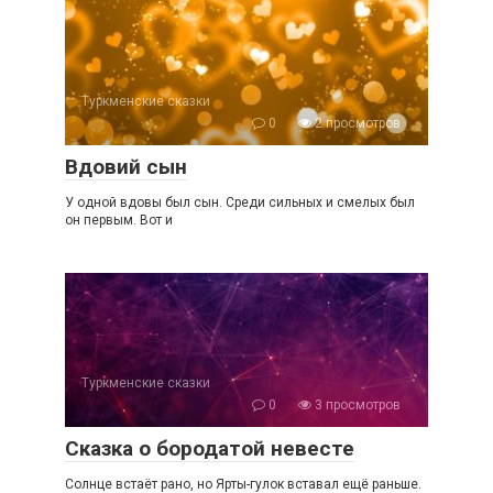
Туркменские сказки
0
2 просмотров
Вдовий сын
У одной вдовы был сын. Среди сильных и смелых был
он первым. Вот и
Туркменские сказки
0
3 просмотров
Сказка о бородатой невесте
Солнце встаёт рано, но Ярты-гулок вставал ещё раньше.