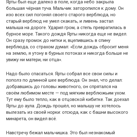
Ярты был еще далеко в поле, когда небо закрыла
большая чёрная туча. Мальчик заторопился к дому. Он
изо всех сил погонял своего старого верблюда, но
старый верблюд не умел скакать, и ливень застал
малыша на дороге. Ударил гром, а степь превратилась в
бурное море. Такого дождя Ярты никогда еще не видел.
Он сразу промок до нитки и, вцепившись в спину
верблюда, со страхом думал: «Если дождь сбросит меня
на землю, я утону в бурных потоках и никогда больше не
увижу ни матери, ни отца».
Надо было спасаться. Ярты собрал все свои силы и
пополз по длинной шее верблюда. Он знал, что делал:
добравшись до головы животного, он спрятался на
своём любимом месте — под мягким верблюжьим ухом.
Тут ему было тепло, как в отцовской кибитке. Так доехал
Ярты до аула. Дождь прошёл, но малышу не хотелось
вылезать из своей норки: отсюда, как с башни высокого
минарета, он видел всё.
Навстречу бежал мальчишка. Это был незнакомый