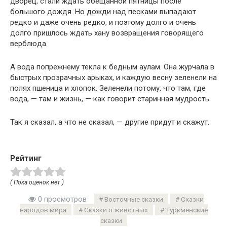
дворец, стали ждать обещанной пятницы после
большого дождя. Но дожди над песками выпадают
редко и даже очень редко, и поэтому долго и очень
долго пришлось ждать хану возвращения говорящего
верблюда.
А вода попрежнему текла к бедным аулам. Она журчала в
быстрых прозрачных арыках, и каждую весну зеленели на
полях пшеница и хлопок. Зеленели потому, что там, где
вода, — там и жизнь, — как говорит старинная мудрость.
Так я сказал, а что не сказал, — другие придут и скажут.
Рейтинг
( Пока оценок нет )
0 просмотров
Восточные сказки
Сказки
народов мира
Сказки о животных
Туркменские
сказки