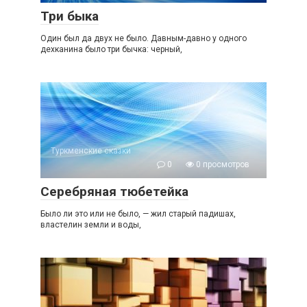
Три быка
Один был да двух не было. Давным-давно у одного
дехканина было три бычка: черный,
Туркменские сказки
0
0 просмотров
Серебряная тюбетейка
Было ли это или не было, — жил старый падишах,
властелин земли и воды,