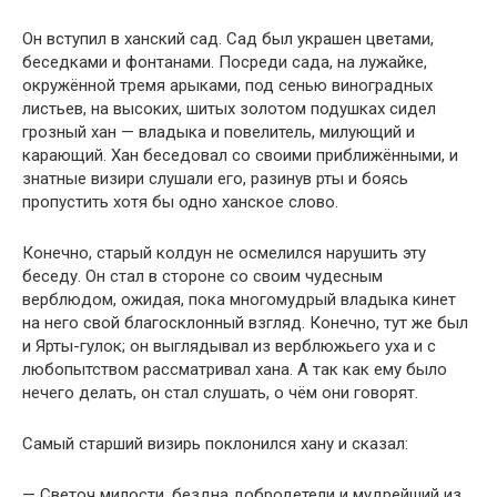
Он вступил в ханский сад. Сад был украшен цветами,
беседками и фонтанами. Посреди сада, на лужайке,
окружённой тремя арыками, под сенью виноградных
листьев, на высоких, шитых золотом подушках сидел
грозный хан — владыка и повелитель, милующий и
карающий. Хан беседовал со своими приближёнными, и
знатные визири слушали его, разинув рты и боясь
пропустить хотя бы одно ханское слово.
Конечно, старый колдун не осмелился нарушить эту
беседу. Он стал в стороне со своим чудесным
верблюдом, ожидая, пока многомудрый владыка кинет
на него свой благосклонный взгляд. Конечно, тут же был
и Ярты-гулок; он выглядывал из верблюжьего уха и с
любопытством рассматривал хана. А так как ему было
нечего делать, он стал слушать, о чём они говорят.
Самый старший визирь поклонился хану и сказал:
— Светоч милости, бездна добродетели и мудрейший из