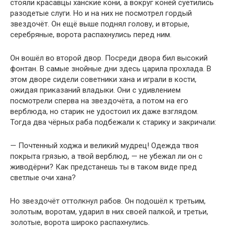
стояли красавцы ханские кони, а вокруг коней суетились
разодетые слуги. Но и на них не посмотрел гордый
звездочёт. Он ещё выше поднял голову, и вторые,
серебряные, ворота распахнулись перед ним.
Он вошёл во второй двор. Посреди двора бил высокий
фонтан. В самые знойные дни здесь царила прохлада. В
этом дворе сидели советники хана и играли в кости,
ожидая приказаний владыки. Они с удивлением
посмотрели сперва на звездочёта, а потом на его
верблюда, но старик не удостоил их даже взглядом.
Тогда два чёрных раба подбежали к старику и закричали:
— Почтенный ходжа и великий мудрец! Одежда твоя
покрыта грязью, а твой верблюд, — не убежал ли он с
живодёрни? Как предстанешь ты в таком виде пред
светлые очи хана?
Но звездочёт оттолкнул рабов. Он подошёл к третьим,
золотым, воротам, ударил в них своей палкой, и третьи,
золотые, ворота широко распахнулись.