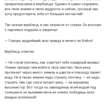
превратила меня в верблюда. Однако я сумел сохранить
все свои знания и свою мудрость и сейчас, грозный хан,
хочу предостеречь тебя от больших несчастий!
Так сказал верблюд, и хан затрясся от страха. Он вскочил
с парчёвых подушек и закричал:
— Говори, мудрейший, всю правду и ничего не бойся!
Верблюд ответил:
— Не строй плотины, как советует тебе коварный визирь!
Помни: прежде чем войти в твоё ханство, твоя река
протекает через много земель и царств и повсюду теряет
воду. Не в твоих землях надо строить плотину, — её надо
строить там, где снега питают реку, — на вершинах
высоких гор. Вот тогда ты завладеешь всей водой под
солнцем и, не вынимая меча из ножен, победишь всех
владык вселенной!