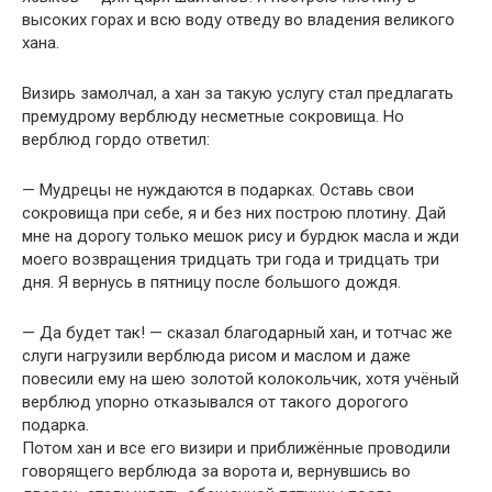
высоких горах и всю воду отведу во владения великого
хана.
Визирь замолчал, а хан за такую услугу стал предлагать
премудрому верблюду несметные сокровища. Но
верблюд гордо ответил:
— Мудрецы не нуждаются в подарках. Оставь свои
сокровища при себе, я и без них построю плотину. Дай
мне на дорогу только мешок рису и бурдюк масла и жди
моего возвращения тридцать три года и тридцать три
дня. Я вернусь в пятницу после большого дождя.
— Да будет так! — сказал благодарный хан, и тотчас же
слуги нагрузили верблюда рисом и маслом и даже
повесили ему на шею золотой колокольчик, хотя учёный
верблюд упорно отказывался от такого дорогого
подарка.
Потом хан и все его визири и приближённые проводили
говорящего верблюда за ворота и, вернувшись во