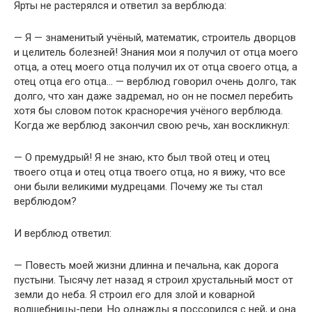
Ярты не растерялся и ответил за верблюда:
— Я — знаменитый учёный, математик, строитель дворцов
и целитель болезней! Знания мои я получил от отца моего
отца, а отец моего отца получил их от отца своего отца, а
отец отца его отца… — верблюд говорил очень долго, так
долго, что хан даже задремал, но он не посмел перебить
хотя бы словом поток красноречия учёного верблюда.
Когда же верблюд закончил свою речь, хан воскликнул:
— О премудрый! Я не знаю, кто был твой отец и отец
твоего отца и отец отца твоего отца, но я вижу, что все
они были великими мудрецами. Почему же ты стал
верблюдом?
И верблюд ответил:
— Повесть моей жизни длинна и печальна, как дорога
пустыни. Тысячу лет назад я строил хрустальный мост от
земли до неба. Я строил его для злой и коварной
волшебницы-пери. Но однажды я поссорился с ней, и она