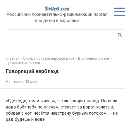
Перейти
Dettext.com
к
Российский познавательно-развивающий портал
контенту
для детей и взрослых
Поиск:
Главная
»
Сказки
»
Сказки народов мира
»
Восточные сказки
»
Туркменские сказки
Говорящий верблюд
На чтение:
12 мин
«Где вода, там и жизнь», — так говорит народ. Но если
вода бьёт тебя по плечам, стекает за ворот халата и,
сбивая с ног, несётся навстречу бурным потоком, — не
рад будешь и воде.