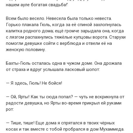
нашем ауле богатая свадьба!’
Всем было весело. Невесела была только невеста.
Горько плакала Гюль, когда за её спиной захлопнулась
калитка родного дома; ещё громче зарыдала она, когда
с лязгом распахнулись тяжёлые купцовы ворота. Старухи
помогли девушке сойти с верблюда и отвели её на
женскую половину.
Бахты-Гюль осталась одна в чужом доме. Она дрожала
от страха и вдруг услышала ласковый шопот:
— Я здесь, Гюль! Не бойся!
— Ой, Ярты! Как ты сюда попал? — чуть не вскрикнула от
радости девушка, но Ярты во-время прикрыл ей руками
рот:
— Тише, тише! Еще дома я спрятался в твоих чёрных
косах и так вместе с тобой пробрался в дом Мухаммеда.