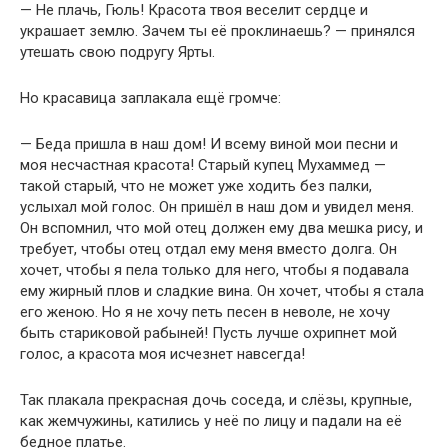
— Не плачь, Гюль! Красота твоя веселит сердце и
украшает землю. Зачем ты её проклинаешь? — принялся
утешать свою подругу Ярты.
Но красавица заплакала ещё громче:
— Беда пришла в наш дом! И всему виной мои песни и
моя несчастная красота! Старый купец Мухаммед —
такой старый, что не может уже ходить без палки,
услыхал мой голос. Он пришёл в наш дом и увидел меня.
Он вспомнил, что мой отец должен ему два мешка рису, и
требует, чтобы отец отдал ему меня вместо долга. Он
хочет, чтобы я пела только для него, чтобы я подавала
ему жирный плов и сладкие вина. Он хочет, чтобы я стала
его женою. Но я не хочу петь песен в неволе, не хочу
быть стариковой рабыней! Пусть лучше охрипнет мой
голос, а красота моя исчезнет навсегда!
Так плакала прекрасная дочь соседа, и слёзы, крупные,
как жемчужины, катились у неё по лицу и падали на её
бедное платье.