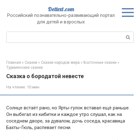
Перейти
Dettext.com
к
Российский познавательно-развивающий портал
контенту
для детей и взрослых
Поиск:
Главная
»
Сказки
»
Сказки народов мира
»
Восточные сказки
»
Туркменские сказки
Сказка о бородатой невесте
На чтение:
10 мин
Солнце встаёт рано, но Ярты-гулок вставал ещё раньше.
Он выбегал из кибитки и каждое утро слушал, как на
соседнем дворе, за дувалом, дочь соседа, красавица
Бахты-Гюль, распевает песни.