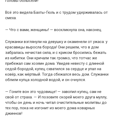
головы облысели!
Всё это видела Бахты-Гюль и с трудом удерживалась от
смеха.
— Что с вами, женщины! — воскликнула она, наконец.
Служанки взглянули на девушку и окаменели от ужаса: у
красавицы выросла борода! Они решили, что в дом
забралась нечистая сила, и с криком бросились бежать
из кибитки. Они кричали так громко, что тотчас же
прибежал сам хозяин дома. Увидев невесту с длинной
седой бородой, купец схватился за сердце и упал на
ковёр, как мёртвый. Тогда сбежался весь дом. Служанки
облили купца холодной водой, и он очнулся.
— Гоните вон это чудовище! — завопил купец, сам не
свой от страха. — И позовите скорей моего друга муллу,
чтобы он день и ночь читал очистительные молитвы до
тех пор, пока не изгонит из моего дома коварных
джиннов!