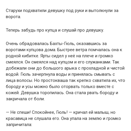
Старухи подхватили девушку под руки и вытолкнули за
ворота.
Теперь забудь про купца и слушай про девушку.
Очень обрадовалась Бахты-Гюль, оказавшись за
воротами купцова дома. Быстрее ветра помчалась она к
родной кибитке. Ярты сидел у неё на плече и громко
смеялся. Он смеялся над купцом и его служанками. Так
добежали они до большого арыка с прохладной и чистой
водой. Гюль зачерпнула воды и принялась смывать с
лица волосы. Но простокваша так крепко схватила их, что
бороду и усы можно было оторвать только вместе с
кожей. Девушка торопилась. Она стала рвать бороду и
закричала от боли.
— Не спеши! Спокойнее, Гюль! — кричал ей малыш, но
красавица не слушала его. Она упала на землю и громко
запричитала: