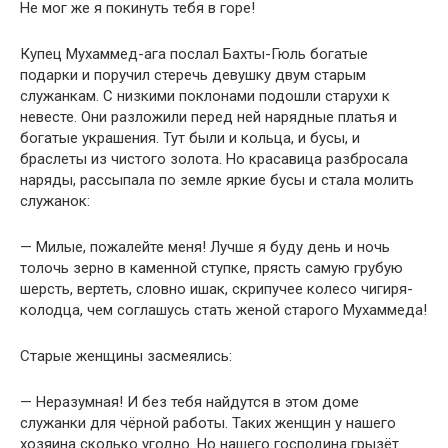
Не мог же я покинуть тебя в горе!
Купец Мухаммед-ага послал Бахты-Гюль богатые
подарки и поручил стеречь девушку двум старым
служанкам. С низкими поклонами подошли старухи к
невесте. Они разложили перед ней нарядные платья и
богатые украшения. Тут были и кольца, и бусы, и
браслеты из чистого золота. Но красавица разбросала
наряды, рассыпала по земле яркие бусы и стала молить
служанок:
— Милые, пожалейте меня! Лучше я буду день и ночь
толочь зерно в каменной ступке, прясть самую грубую
шерсть, вертеть, словно ишак, скрипучее колесо чигиря-
колодца, чем соглашусь стать женой старого Мухаммеда!
Старые женщины засмеялись:
— Неразумная! И без тебя найдутся в этом доме
служанки для чёрной работы. Таких женщин у нашего
хозяина сколько угодно. Но нашего господина грызёт