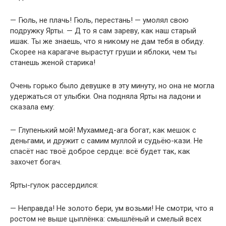
— Гюль, не плачь! Гюль, перестань! — умолял свою
подружку Ярты. — Д то я сам зареву, как наш старый
ишак. Ты же знаешь, что я никому не дам тебя в обиду.
Скорее на карагаче вырастут груши и яблоки, чем ты
станешь женой старика!
Очень горько было девушке в эту минуту, но она не могла
удержаться от улыбки. Она подняла Ярты на ладони и
сказала ему:
— Глупенький мой! Мухаммед-ага богат, как мешок с
деньгами, и дружит с самим муллой и судьёю-кази. Не
спасёт нас твоё доброе сердце: всё будет так, как
захочет богач.
Ярты-гулок рассердился:
— Неправда! Не золото бери, ум возьми! Не смотри, что я
ростом не выше цыплёнка: смышлёный и смелый всех