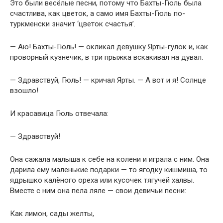
Это были весёлые песни, потому что Бахты-Гюль была
счастлива, как цветок, а само имя Бахты-Гюль по-
туркменски значит ‘цветок счастья’.
— Аю! Бахты-Гюль! — окликал девушку Ярты-гулок и, как
проворный кузнечик, в три прыжка вскакивал на дувал.
— Здравствуй, Гюль! — кричал Ярты. — А вот и я! Солнце
взошло!
И красавица Гюль отвечала:
— Здравствуй!
Она сажала малыша к себе на колени и играла с ним. Она
дарила ему маленькие подарки — то ягодку кишмиша, то
ядрышко калёного ореха или кусочек тягучей халвы.
Вместе с ним она пела ляле — свои девичьи песни:
Как лимон, сады желты,