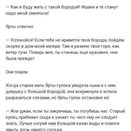
— Как я буду жить с такой бородой! Ишаки и те станут
надо мной смеяться!
Ярты ответил:
— Успокойся! Если тебе не нравится твоя борода, пойдём
скорее в дом моей матери. Там я развею твоё горе, как
ветер тучи. Поверь мне, ты станешь ещё красивее, чем
была прежде!
Они пошли.
Когда старая мать Ярты-гулока увидела сына и с ним
девушку с большой бородой, она вскрикнула и хотела
разразиться слезами, но Ярты-гулок остановил её:
— Апа-джан, если ты закричишь, ты погубишь нас. Старый
купец прибежит сюда и узнает то, чего ему не следует
знать. Лучше согрей нам большой казан воды и помоги
умыть дочь нашего соседа.