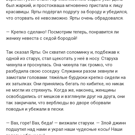
был жаркий, и простокваша мгновенно пристала к лицу
красавицы. Ярты подёргал подругу за бороду и убедился,
что оторвать её невозможно. Ярты очень обрадовался.
— Крепко сделано! Посмотрим теперь, понравится ли
жениху невеста с седой бородой!
Так сказал Ярты. Он схватил соломинку и, подбежав к
одной из старух, стал щекотать у неё в носу. Старуха
чихнула и проснулась. Она чихнула так громко, что
разбудила свою соседку. Служанки разом зевнули и
замотали головами: тяжёлые бурдюки крепко сидели на
их затылках. Они принялись бегать по кибитке, но никак
не могли их стряхнуть. Когда же, наконец, женщины
освободились от мешков и взглянули друг на друга, они
так закричали, что верблюды во дворе оборвали
поводья и убежали в пески.
— Вах, горе! Вах, беда! — визжали старухи. — Злой джинн
подшутил над нами и украл наши чудесные косы! Наши