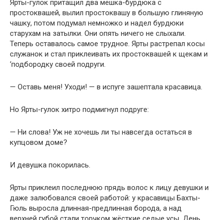
Ярты-гулок притащил два мешка-бурдюка с
простоквашей, вылил простоквашу в большую глиняную
чашку, потом подумал немножко и надел бурдюки
старухам на затылки. Они опять ничего не слыхали.
Теперь оставалось самое трудное. Ярты растрепал косы
служанок и стал приклеивать их простоквашей к щекам и
‘подбородку своей подруги.
— Оставь меня! Уходи! — в испуге зашептала красавица.
Но Ярты-гулок хитро подмигнул подруге:
— Ни слова! Уж не хочешь ли ты навсегда остаться в
купцовом доме?
И девушка покорилась.
Ярты приклеил последнюю прядь волос к лицу девушки и
даже залюбовался своей работой: у красавицы Бахты-
Гюль выросла длинная-предлинная борода, а над
верхней губой стали торчком жёсткие седые усы. День