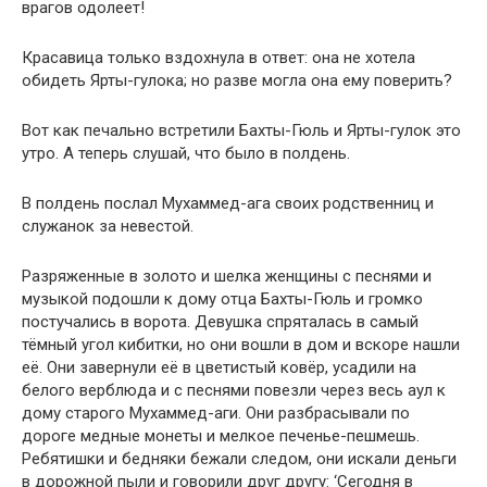
врагов одолеет!
Красавица только вздохнула в ответ: она не хотела
обидеть Ярты-гулока; но разве могла она ему поверить?
Вот как печально встретили Бахты-Гюль и Ярты-гулок это
утро. А теперь слушай, что было в полдень.
В полдень послал Мухаммед-ага своих родственниц и
служанок за невестой.
Разряженные в золото и шелка женщины с песнями и
музыкой подошли к дому отца Бахты-Гюль и громко
постучались в ворота. Девушка спряталась в самый
тёмный угол кибитки, но они вошли в дом и вскоре нашли
её. Они завернули её в цветистый ковёр, усадили на
белого верблюда и с песнями повезли через весь аул к
дому старого Мухаммед-аги. Они разбрасывали по
дороге медные монеты и мелкое печенье-пешмешь.
Ребятишки и бедняки бежали следом, они искали деньги
в дорожной пыли и говорили друг другу: ‘Сегодня в