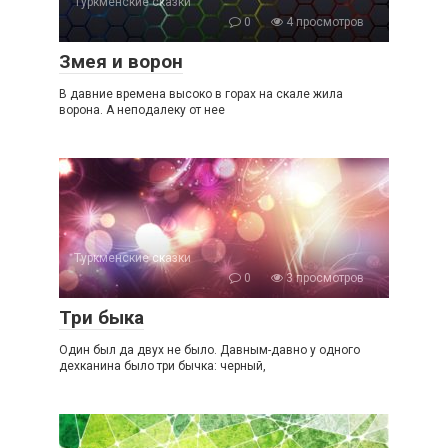
Туркменские сказки
0
4 просмотров
Змея и ворон
В давние времена высоко в горах на скале жила
ворона. А неподалеку от нее
Туркменские сказки
0
3 просмотров
Три быка
Один был да двух не было. Давным-давно у одного
дехканина было три бычка: черный,