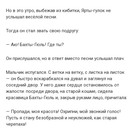
Но в это утро, выбежав из кибитки, Ярты-гулок не
услышал весёлой песни.
Тогда он стал звать свою подругу:
— Аю! Бахты-Гюль! Где ты?
Он прислушался, но в ответ вместо песни услышал плач.
Мальчик испугался. С ветки на ветку, с листка на листок
— он быстро вскарабкался на дувал и заглянул на
соседний двор. У него даже сердце остановилось от
жалости: посреди двора, на старой кошме, сидела
красавица Бахты-Гюль и, закрыв руками лицо, причитала:
— Пропади, моя красота! Охрипни, мой звонкий голос!
Пусть я стану безобразной и неуклюжей, как старая
черепаха!