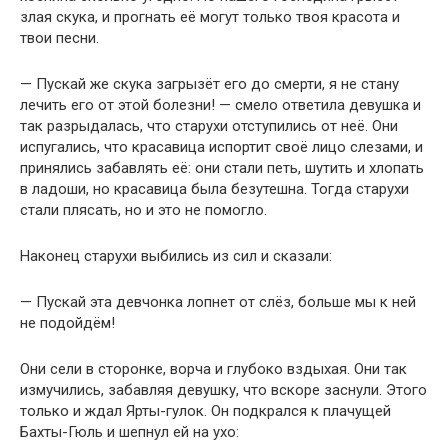
злая скука, и прогнать её могут только твоя красота и
твои песни.
— Пускай же скука загрызёт его до смерти, я не стану
лечить его от этой болезни! — смело ответила девушка и
так разрыдалась, что старухи отступились от неё. Они
испугались, что красавица испортит своё лицо слезами, и
принялись забавлять её: они стали петь, шутить и хлопать
в ладоши, но красавица была безутешна. Тогда старухи
стали плясать, но и это не помогло.
Наконец старухи выбились из сил и сказали:
— Пускай эта девчонка лопнет от слёз, больше мы к ней
не подойдём!
Они сели в сторонке, ворча и глубоко вздыхая. Они так
измучились, забавляя девушку, что вскоре заснули. Этого
только и ждал Ярты-гулок. Он подкрался к плачущей
Бахты-Гюль и шепнул ей на ухо: