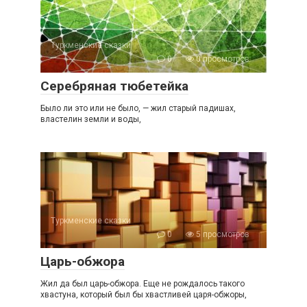
Туркменские сказки
0
0 просмотров
Серебряная тюбетейка
Было ли это или не было, — жил старый падишах,
властелин земли и воды,
Туркменские сказки
0
5 просмотров
Царь-обжора
Жил да был царь-обжора. Еще не рождалось такого
хвастуна, который был бы хвастливей царя-обжоры,