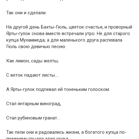
Так они и сделали.
На другой день Бахты-Гюль, цветок счастья, и проворный
Ярты-гулок снова вместе встречали утро. Не для старого
купца Мухаммеда, а для маленького друга распевала
Гюль свою девичью песню:
Как лимон, сады желты,
С веток падают листы….
А Ярты-гулок подпевал ей тоненьким голоском:
Стал янтарным виноград,
Стал рубиновым гранат.. .
Так пели они и радовались жизни, а богатого купца по-
прежнему грызла злая скука.