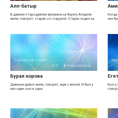
Алп-батыр
Ами
В давние-стародавние времена на берегу Агидели
Когда
жили, говорят, старик со старухой. Старик ходил на
них б
Башкирские сказки
Баш
0
4 просмотров
Бурая корова
Еге
Давным-давно жили, говорят, муж с женой. И был у
Был у
них один сын и одна
говор