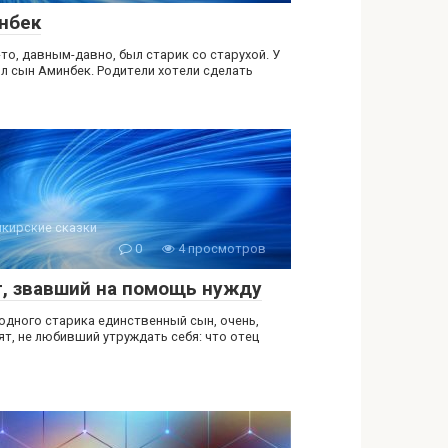
нбек
-то, давным-давно, был старик со старухой. У
ыл сын Аминбек. Родители хотели сделать
кирские сказки
0
4 просмотров
т, звавший на помощь нужду
 одного старика единственный сын, очень,
ят, не любивший утруждать себя: что отец