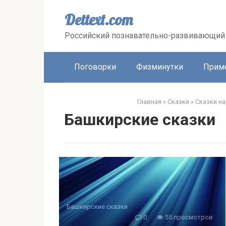
Перейти
к
Dettext.com
контенту
Российский познавательно-развивающий 
Поговорки
Физминутки
Прим
Главная
»
Сказки
»
Сказки н
Башкирские сказки
Башкирские сказки
0
55 просмотров