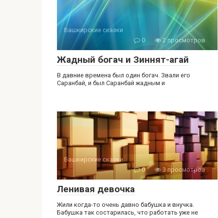
Башкирские сказки
0
2 просмотров
Жадный богач и Зиннят-агай
В давние времена был один богач. Звали его
Саранбай, и был Саранбай жадным и
Башкирские сказки
0
3 просмотров
Ленивая девочка
Жили когда-то очень давно бабушка и внучка.
Бабушка так состарилась, что работать уже не