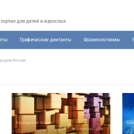
портал для детей и взрослых
еты
Графические диктанты
Фразеологизмы
ародов России
Башкирские сказки
Баш
0
1 просмотров