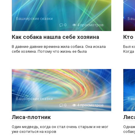
Башкирские сказки
Баш
0
4 просмотров
Как собака нашла себе хозяина
Кто
В давние-давние времена жила собака. Она искала
Был ко
себе хозяина. Потому что жизнь ее была
Когда
Башкирские сказки
Баш
0
4 просмотров
Лиса-плотник
Лис
Один медведь, когда он стал очень старым и не мог
Однаж
уже охотиться на коров
собак