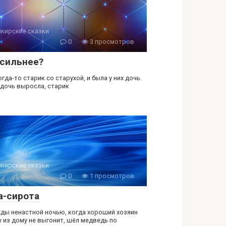
кирские сказки
0
3 просмотров
 сильнее?
гда-то старик со старухой, и была у них дочь.
 дочь выросла, старик
кирские сказки
0
1 просмотров
а-сирота
ды ненастной ночью, когда хороший хозяин
у из дому не выгонит, шёл медведь по