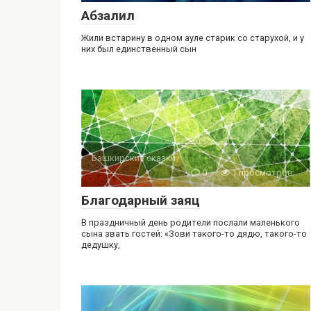
Абзалил
Жили встарину в одном ауле старик со старухой, и у
них был единственный сын
Башкирские сказки
0
1 просмотров
Благодарный заяц
В праздничный день родители послали маленького
сына звать гостей: «Зови такого-то дядю, такого-то
дедушку,