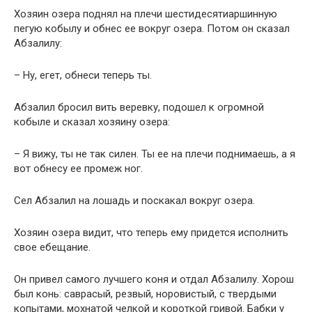
Хозяин озера поднял на плечи шестидесятиаршинную
пегую кобылу и обнес ее вокруг озера. Потом он сказал
Абзалилу:
– Ну, егет, обнеси теперь ты.
Абзалил бросил вить веревку, подошел к огромной
кобыле и сказал хозяину озера:
– Я вижу, ты не так силен. Ты ее на плечи поднимаешь, а я
вот обнесу ее промеж ног.
Сел Абзалил на лошадь и поскакал вокруг озера.
Хозяин озера видит, что теперь ему придется исполнить
свое ебещание.
Он привел самого лучшего коня и отдал Абзалилу. Хорош
был конь: саврасый, резвый, норовистый, с твердыми
копытами, мохнатой челкой и короткой гривой. Бабки у