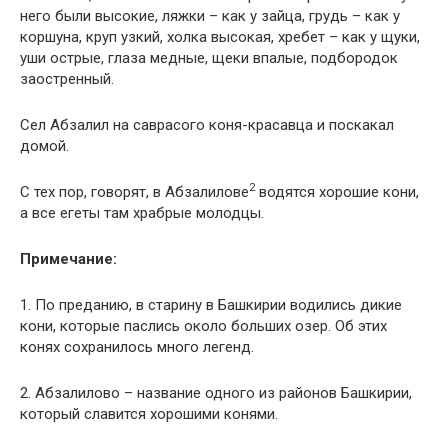
него были высокие, ляжки – как у зайца, грудь – как у
коршуна, круп узкий, холка высокая, хребет – как у щуки,
уши острые, глаза медные, щеки впалые, подбородок
заостренный.
Сел Абзалил на саврасого коня-красавца и поскакал
домой.
2
С тех пор, говорят, в Абзалилове
водятся хорошие кони,
а все егеты там храбрые молодцы.
Примечание:
1. По преданию, в старину в Башкирии водились дикие
кони, которые паслись около больших озер. Об этих
конях сохранилось много легенд.
2. Абзалилово – название одного из районов Башкирии,
который славится хорошими конями.