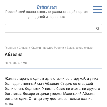
Перейти
Dettext.com
к
Российский познавательно-развивающий портал
контенту
для детей и взрослых
Поиск:
Главная
»
Сказки
»
Сказки народов России
»
Башкирские сказки
Абзалил
На чтение:
4 мин
Жили встарину в одном ауле старик со старухой, и у них
был единственный сын Абзалил. Старик со старухой
были очень бедными. У них не было ни скота, ни другого
богатства. Вскоре старики умерли. Маленький Абзалил
остался один. От отца ему досталась только охапка
лыка.