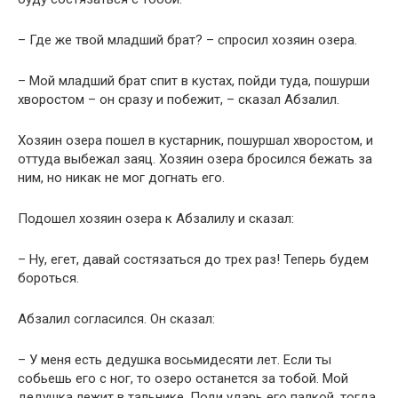
– Где же твой младший брат? – спросил хозяин озера.
– Мой младший брат спит в кустах, пойди туда, пошурши
хворостом – он сразу и побежит, – сказал Абзалил.
Хозяин озера пошел в кустарник, пошуршал хворостом, и
оттуда выбежал заяц. Хозяин озера бросился бежать за
ним, но никак не мог догнать его.
Подошел хозяин озера к Абзалилу и сказал:
– Ну, егет, давай состязаться до трех раз! Теперь будем
бороться.
Абзалил согласился. Он сказал:
– У меня есть дедушка восьмидесяти лет. Если ты
собьешь его с ног, то озеро останется за тобой. Мой
дедушка лежит в тальнике. Поди ударь его палкой, тогда