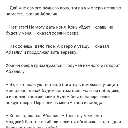
– Дай мне самого лучшего коня, тогда я и озеро оставлю
на месте,-сказал Абзалил.
– Нет, егет! Не могу дать коня. Конь уйдет – славы не
будет у меня, – сказал хозяин озера.
– Как хочешь, дело твое. А озеро я утащу, – сказал
Абзалил и продолжал вить веревку.
Хозяин озера призадумался. Подумал немного и говорит
Абзалилу:
– Эх, егет, если уж ты такой богатырь и можешь утащить
мое озеро, давай будем состязаться! Если ты победишь,
я исполню твое желание. Будем бегать наперегонки
вокруг озера. Перегонишь меня – твоя и победа!
– Хорошо,-сказал Абзалил. – Только у меня есть
младший брат в колыбели: если ты обгонишь его, тогда я
буду состязаться с тобой.