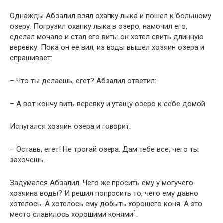
Однажды Абзалил взял охапку лыка и пошел к большому
озеру. Погрузил охапку лыка в озеро, намочил его,
сделал мочало и стал его вить: он хотел свить длинную
веревку. Пока он ее вил, из воды вышел хозяин озера и
спрашивает:
– Что ты делаешь, егет? Абзалил ответил:
– А вот кончу вить веревку и утащу озеро к себе домой.
Испугался хозяин озера и говорит:
– Оставь, егет! Не трогай озера. Дам тебе все, чего ты
захочешь.
Задумался Абзалил. Чего же просить ему у могучего
хозяина воды? И решил попросить то, чего ему давно
хотелось. А хотелось ему добыть хорошего коня. А это
1
место славилось хорошими конями
.