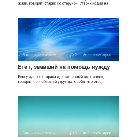
жили, говорят, старик со старухой. Старик ходил на
Башкирские сказки
0
4 просмотров
Егет, звавший на помощь нужду
Был у одного старика единственный сын, очень,
говорят, не любивший утруждать себя: что отец
Башкирские сказки
0
3 просмотров