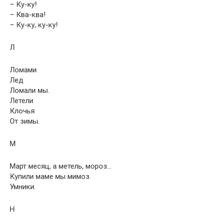
– Ку-ку!
– Ква-ква!
– Ку-ку, ку-ку!
Л
Ломами
Лед
Ломали мы.
Летели
Клочья
От зимы.
М
Март месяц, а метель, мороз…
Купили маме мы мимоз.
Умники.
Н