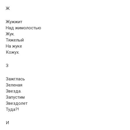
Ж
Жужжит
Над жимолостью
Жук.
Тяжелый
На жуке
Кожух.
З
Зажглась
Зеленая
Звезда.
Запустим
Звездолет
Туда?!
И