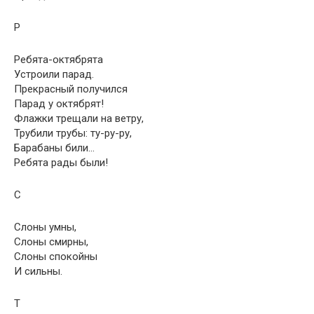
Р
Ребята-октябрята
Устроили парад.
Прекрасный получился
Парад у октябрят!
Флажки трещали на ветру,
Трубили трубы: ту-ру-ру,
Барабаны били…
Ребята рады были!
С
Слоны умны,
Слоны смирны,
Слоны спокойны
И сильны.
Т