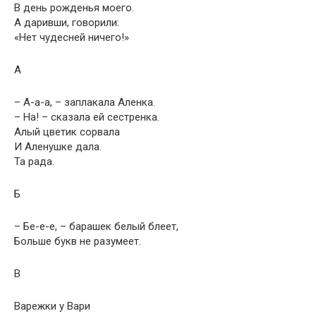
В день рожденья моего.
А даривши, говорили:
«Нет чудесней ничего!»
А
– А-а-а, – заплакала Аленка.
– На! – сказала ей сестренка.
Алый цветик сорвала
И Аленушке дала.
Та рада.
Б
– Бе-е-е, – барашек белый блеет,
Больше букв не разумеет.
В
Варежки у Вари