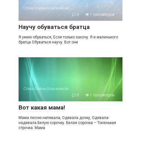
Стихи Елены Благининой
0
1 просмотров
Научу обуваться братца
Я умею обуваться, Если только захочу. Я и маленького
братца Обуваться научу. Вот они
Стихи Елены Благининой
0
1 просмотров
Вот какая мама!
Мама песню напевала, Одевала дочку, Одевала-
надевала Белую сорочку. Белая сорочка – Тоненькая
строчка. Мама