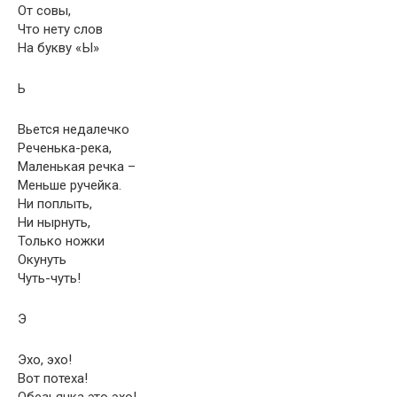
От совы,
Что нету слов
На букву «Ы»
Ь
Вьется недалечко
Реченька-река,
Маленькая речка –
Меньше ручейка.
Ни поплыть,
Ни нырнуть,
Только ножки
Окунуть
Чуть-чуть!
Э
Эхо, эхо!
Вот потеха!