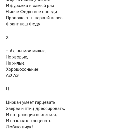
И фуражка в самый раз.
Нынче Федю все соседи
Провожают в первый класс.
Франт наш Федя!
Х
– Ах, вы мои милые,
Не хворые,
Не хилые,
Хорошохонькие!
Ах! Ах!
Ц
Циркач умеет гарцевать,
Зверей и птиц дрессировать,
И на трапеции вертеться,
И на канате танцевать.
Люблю цирк!