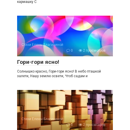
кармашку С
Стихи Елены Благининой
0
2 просмотров
Гори-гори ясно!
Солнышко красно, Гори-гори ясно! В небо пташкой
залети, Нашу землю освети, Чтоб садам и
Стихи Елены Благининой
0
2 просмотров