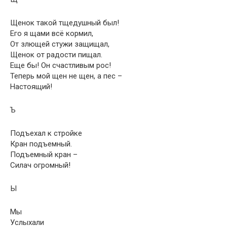
Щенок такой тщедушный был!
Его я щами всё кормил,
От злющей стужи защищал,
Щенок от радости пищал.
Еще бы! Он счастливым рос!
Теперь мой щен не щен, а пес –
Настоящий!
Ъ
Подъехал к стройке
Кран подъемный.
Подъемный кран –
Силач огромный!
Ы
Мы
Услыхали