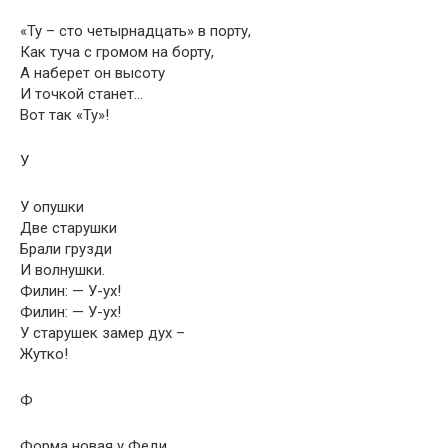
«Ту – сто четырнадцать» в порту,
Как туча с громом на борту,
А наберет он высоту
И точкой станет…
Вот так «Ту»!
У
У опушки
Две старушки
Брали грузди
И волнушки.
Филин: — У-ух!
Филин: — У-ух!
У старушек замер дух –
Жутко!
Ф
Форма новая у Феди,