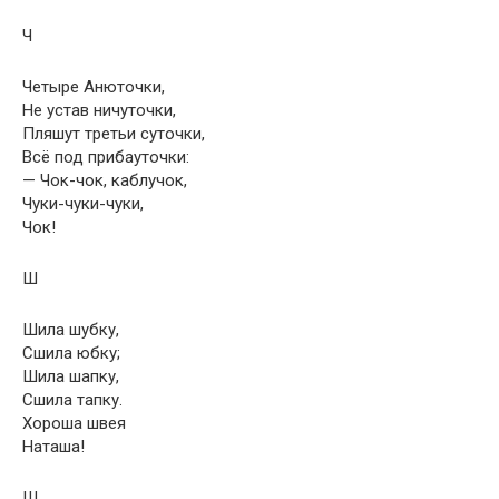
Ч
Четыре Анюточки,
Не устав ничуточки,
Пляшут третьи суточки,
Всё под прибауточки:
— Чок-чок, каблучок,
Чуки-чуки-чуки,
Чок!
Ш
Шила шубку,
Сшила юбку;
Шила шапку,
Сшила тапку.
Хороша швея
Наташа!
Щ