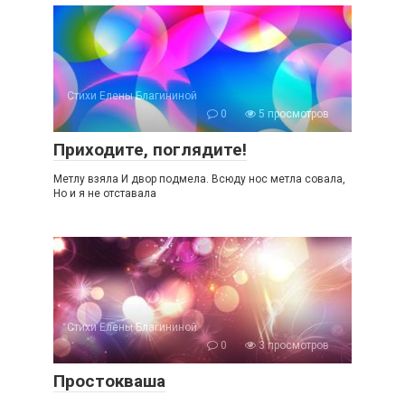
Стихи Елены Благининой
0
5 просмотров
Приходите, поглядите!
Метлу взяла И двор подмела. Всюду нос метла совала,
Но и я не отставала
Стихи Елены Благининой
0
3 просмотров
Простокваша