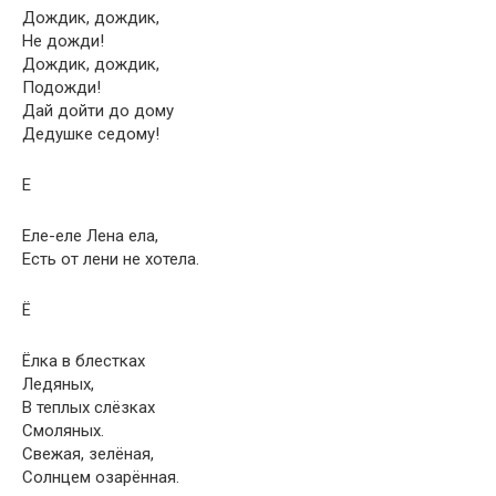
Дождик, дождик,
Не дожди!
Дождик, дождик,
Подожди!
Дай дойти до дому
Дедушке седому!
Е
Еле-еле Лена ела,
Есть от лени не хотела.
Ё
Ёлка в блестках
Ледяных,
В теплых слёзках
Смоляных.
Свежая, зелёная,
Солнцем озарённая.