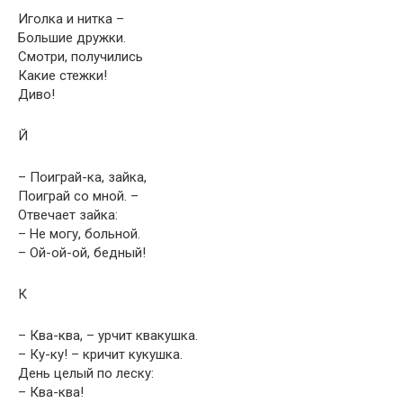
Иголка и нитка –
Большие дружки.
Смотри, получились
Какие стежки!
Диво!
Й
– Поиграй-ка, зайка,
Поиграй со мной. –
Отвечает зайка:
– Не могу, больной.
– Ой-ой-ой, бедный!
К
– Ква-ква, – урчит квакушка.
– Ку-ку! – кричит кукушка.
День целый по леску:
– Ква-ква!