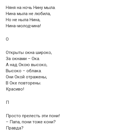
Няня на ночь Нину мыла.
Нина мыла не любила,
Но не ныла Нина,
Нина-молодчина!
О
Открыты окна широко,
За окнами – Ока.
А над Окою высоко,
Высoко – облака.
Они Окой отражены,
В Оке повторены.
Красиво!
П
Просто прелесть эти пони!
– Папа, пони тоже кони?
Правда?