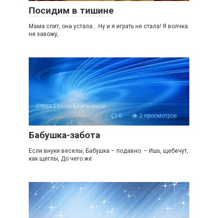
Посидим в тишине
Мама спит, она устала… Ну и я играть не стала! Я волчка
не завожу,
Стихи Елены Благининой
0
2 просмотров
Бабушка-забота
Если внуки веселы, Бабушка – подавно: – Ишь, щебечут,
как щеглы, До чего же