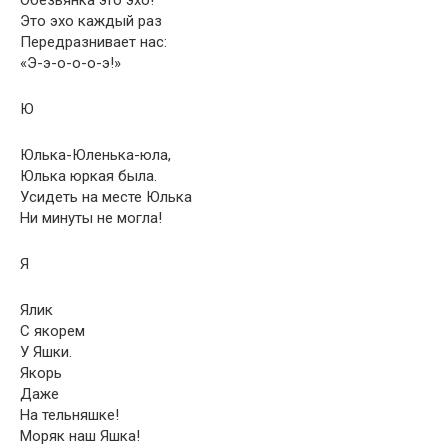
Обезьянка это эхо!
Это эхо каждый раз
Передразнивает нас:
«Э-э-о-о-о-э!»
Ю
Юлька-Юленька-юла,
Юлька юркая была.
Усидеть на месте Юлька
Ни минуты не могла!
Я
Ялик
С якорем
У Яшки.
Якорь
Даже
На тельняшке!
Моряк наш Яшка!