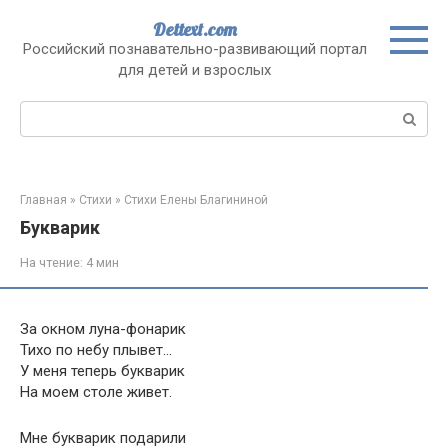
Перейти
Dettext.com
к
Российский познавательно-развивающий портал
контенту
для детей и взрослых
Поиск:
Главная
»
Стихи
»
Стихи Елены Благининой
Букварик
На чтение:
4 мин
За окном луна-фонарик
Тихо по небу плывет…
У меня теперь букварик
На моем столе живет.
Мне букварик подарили