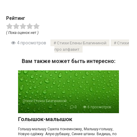
Рейтинг
( Пока оценок нет )
4 просмотров
Стихи Елены Благининой
Стихи
про алфавит
Вам также может быть интересно:
Стихи Елены Благининой
0
6 просмотров
Голышок-малышок
Голышу-малышу Сшила понемножку, Малышу-голышу,
Новую одёжку. Алую рубашку, Синие штаны. Видишь, по