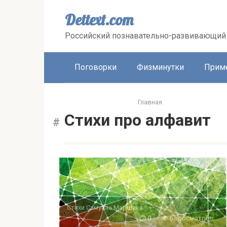
Перейти
к
Dettext.com
контенту
Российский познавательно-развивающий 
Поговорки
Физминутки
Прим
Главная
Стихи про алфавит
Стихи Самуила Маршака
0
6 просмотров