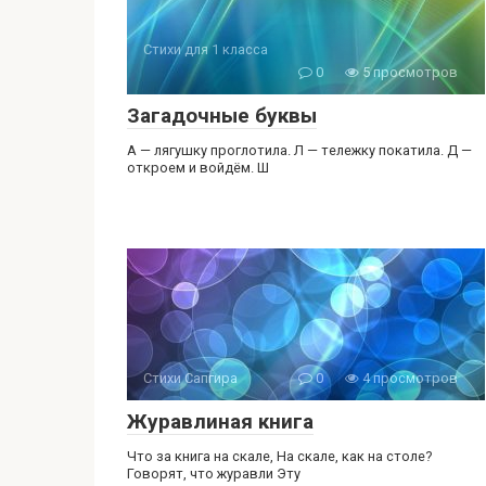
Стихи для 1 класса
0
5 просмотров
Загадочные буквы
А — лягушку проглотила. Л — тележку покатила. Д —
откроем и войдём. Ш
Стихи Сапгира
0
4 просмотров
Журавлиная книга
Что за книга на скале, Hа скале, как на столе?
Говорят, что журавли Эту