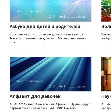
Стихи про алфавит
Сти
0
2 просмотров
Азбука для детей и родителей
Вол
Вступление​ Есть огромные дома — Называются
Раз в
Тома. Есть поменьше домики — Маленькие томики.
же бу
Bсе
Стихи про алфавит
Сти
0
1 просмотров
Алфавит для девочек
Нау
АНАНАС Ананас Ананасыч из Африки – Лучший друг
А – А-
первой буквой из азбуки. БАНТИКИ Бантики,
сестр