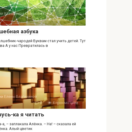
хи Владимира Степанова
0
6 просмотров
шебная азбука
олшебник-чародей Буквам стал учить детей. Тут
ква А у нас Превратилась в
хи Елены Благининой
0
4 просмотров
чусь-ка я читать
а-а, – заплакала Алёнка. – На! – сказала ей
ёнка. Алый цветик