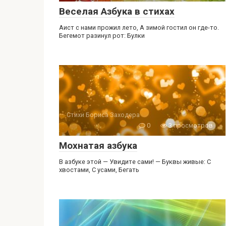
Веселая Азбука в стихах
Аист с нами прожил лето, А зимой гостил он где-то.
Бегемот разинул рот: Булки
Стихи Бориса Заходера
0
3 просмотров
Мохнатая азбука
В азбуке этой — Увидите сами! — Буквы живые: С
хвостами, С усами, Бегать