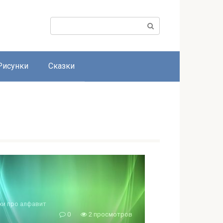
Поиск:
Рисунки
Сказки
хи про алфавит
0
2 просмотров