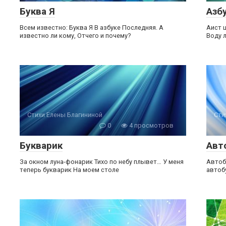
Буква Я
Азбу
Всем известно: Буква Я В азбуке Последняя. А
Аист щ
известно ли кому, Отчего и почему?
Воду л
Стихи Елены Благининой
Сти
0
4 просмотров
Букварик
Авт
За окном луна-фонарик Тихо по небу плывет… У меня
Автоб
теперь букварик На моем столе
автоб