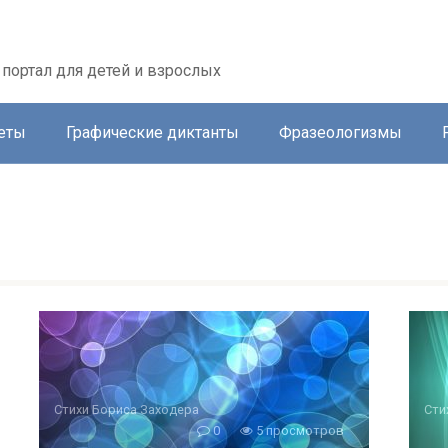
портал для детей и взрослых
еты
Графические диктанты
Фразеологизмы
Стихи Бориса Заходера
Сти
0
5 просмотров