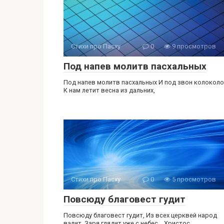
Стихи про Пасху
0
9 просмотров
Под напев молитв пасхальных
Под напев молитв пасхальных И под звон колокол
К нам летит весна из дальних,
Стихи про Пасху
0
5 просмотров
Повсюду благовест гудит
Повсюду благовест гудит, Из всех церквей народ
валит. Заря глядит уже с небес… Христос