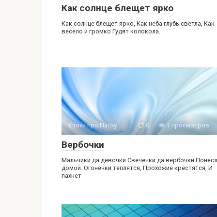
Как солнце блещет ярко
Как солнце блещет ярко, Как неба глубь светла, Как
весело и громко Гудят колокола.
Стихи про Пасху
0
1 просмотров
Вербочки
Мальчики да девочки Свечечки да вербочки Понес
домой. Огонечки теплятся, Прохожие крестятся, И
пахнет