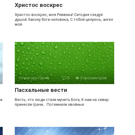
Христос воскрес
Христос воскрес, моя Реввека! Сегодня следуя
душой Закону бога-человека, С тобой целуюсь, ангел
мой.
Стихи про Пасху
0
3 просмотров
Пасхальные вести
ли
Весть, что люди стали мучить Бога, К нам на север
принесли грачи… Потемнели хвойные