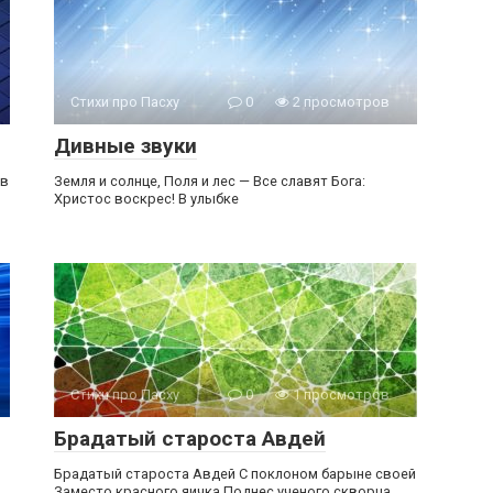
Стихи про Пасху
0
2 просмотров
Дивные звуки
ов
Земля и солнце, Поля и лес — Все славят Бога:
Христос воскрес! В улыбке
Стихи про Пасху
0
1 просмотров
Брадатый староста Авдей
Брадатый староста Авдей С поклоном барыне своей
Заместо красного яичка Поднес ученого скворца.