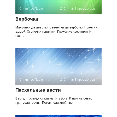
Стихи про Пасху
0
1 просмотров
Вербочки
Мальчики да девочки Свечечки да вербочки Понесли
домой. Огонечки теплятся, Прохожие крестятся, И
пахнет
Стихи про Пасху
0
3 просмотров
Пасхальные вести
Весть, что люди стали мучить Бога, К нам на север
принесли грачи… Потемнели хвойные