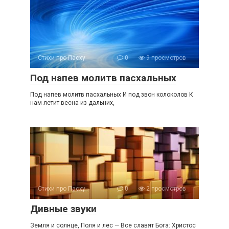
Стихи про Пасху
0
9 просмотров
Под напев молитв пасхальных
Под напев молитв пасхальных И под звон колоколов К
нам летит весна из дальних,
Стихи про Пасху
0
2 просмотров
Дивные звуки
Земля и солнце, Поля и лес — Все славят Бога: Христос