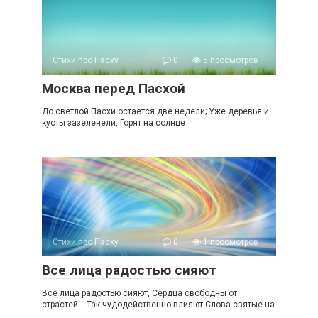
Стихи про Пасху
0
5 просмотров
Москва перед Пасхой
До светлой Пасхи остается две недели; Уже деревья и
кусты зазеленели, Горят на солнце
Стихи про Пасху
0
1 просмотров
Все лица радостью сияют
Все лица радостью сияют, Сердца свободны от
страстей… Так чудодейственно влияют Слова святые на