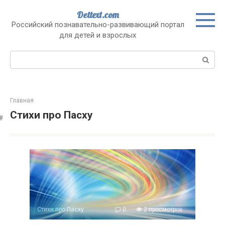
Перейти
Dettext.com
к
Российский познавательно-развивающий портал
контенту
для детей и взрослых
Поиск:
Главная
Стихи про Пасху
Стихи про Пасху
0
2 просмотров