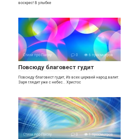
воскрес! В улыбке
Стихи про Пасху
0
6 просмотров
Повсюду благовест гудит
Повсюду благовест гудит, Из всех церквей народ валит.
Заря глядит уже с небес… Христос
Стихи про Пасху
0
1 просмотров