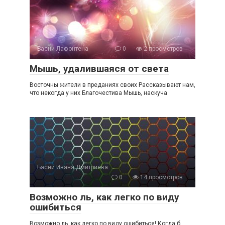
Басни Лафонтена
0
2 просмотров
Мышь, удалившаяся от света
Восточны жители в преданиях своих Рассказывают нам,
что некогда у них Благочестива Мышь, наскуча
Басни Ивана Дмитриева
0
14 просмотров
Возможно ль, как легко по виду
ошибиться
Возможно ль, как легко по виду ошибиться! Когда б