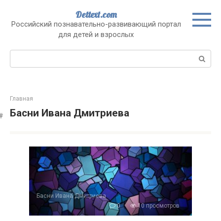
Перейти
Dettext.com
к
Российский познавательно-развивающий портал
контенту
для детей и взрослых
Поиск:
Главная
Басни Ивана Дмитриева
Басни Ивана Дмитриева
0
10 просмотров