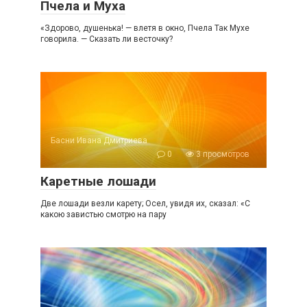
Пчела и Муха
«Здорово, душенька! — влетя в окно, Пчела Так Мухе
говорила. — Сказать ли весточку?
Басни Ивана Дмитриева
0
3 просмотров
Каретные лошади
Две лошади везли карету; Осел, увидя их, сказал: «С
какою завистью смотрю на пару