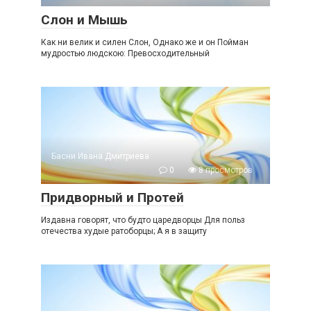
Слон и Мышь
Как ни велик и силен Слон, Однако же и он Пойман
мудростью людскою: Превосходительный
Басни Ивана Дмитриева
0
8 просмотров
Придворный и Протей
Издавна говорят, что будто царедворцы Для польз
отечества худые ратоборцы; А я в защиту