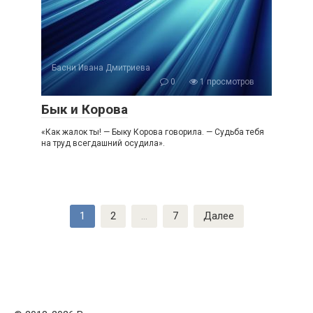
Басни Ивана Дмитриева
0
1 просмотров
Бык и Корова
«Как жалок ты! — Быку Корова говорила. — Судьба тебя
на труд всегдашний осудила».
Пагинация
1
2
…
7
Далее
записей