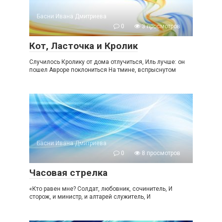
Басни Ивана Дмитриева
0
3 просмотров
Кот, Ласточка и Кролик
Случилось Кролику от дома отлучиться, Иль лучше: он
пошел Авроре поклониться На тмине, вспрыснутом
Басни Ивана Дмитриева
0
8 просмотров
Часовая стрелка
«Кто равен мне? Солдат, любовник, сочинитель, И
сторож, и министр, и алтарей служитель, И