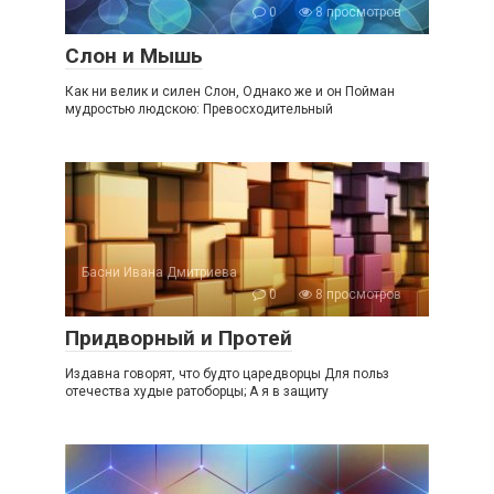
0
8 просмотров
Слон и Мышь
Как ни велик и силен Слон, Однако же и он Пойман
мудростью людскою: Превосходительный
Басни Ивана Дмитриева
0
8 просмотров
Придворный и Протей
Издавна говорят, что будто царедворцы Для польз
отечества худые ратоборцы; А я в защиту