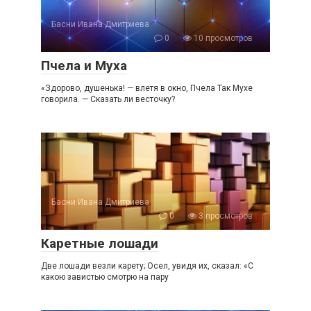
Басни Ивана Дмитриева
0
10 просмотров
Пчела и Муха
«Здорово, душенька! — влетя в окно, Пчела Так Мухе
говорила. — Сказать ли весточку?
Басни Ивана Дмитриева
0
3 просмотров
Каретные лошади
Две лошади везли карету; Осел, увидя их, сказал: «С
какою завистью смотрю на пару