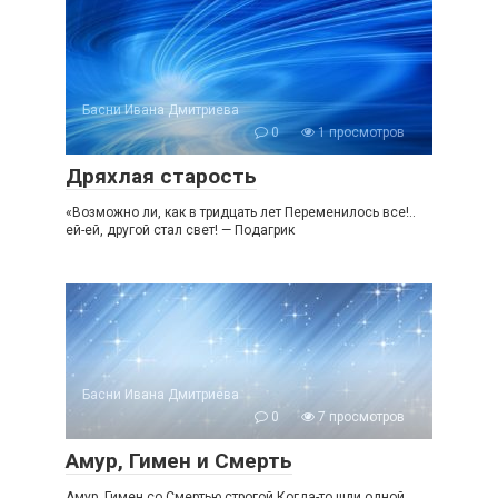
Басни Ивана Дмитриева
0
1 просмотров
Дряхлая старость
«Возможно ли, как в тридцать лет Переменилось все!..
ей-ей, другой стал свет! — Подагрик
Басни Ивана Дмитриева
0
7 просмотров
Амур, Гимен и Смерть
Амур, Гимен со Смертью строгой Когда-то шли одной