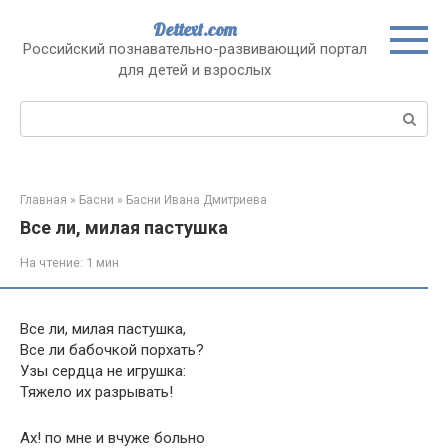
Перейти
Dettext.com
к
Российский познавательно-развивающий портал
контенту
для детей и взрослых
Поиск:
Главная
»
Басни
»
Басни Ивана Дмитриева
Все ли, милая пастушка
На чтение:
1 мин
Все ли, милая пастушка,
Все ли бабочкой порхать?
Узы сердца не игрушка:
Тяжело их разрывать!
Ах! по мне и вчуже больно