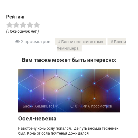
Рейтинг
( Пока оценок нет )
2 просмотров
Басни про животных
Басни
Хемницера
Вам также может быть интересно:
Басни Хемницера
0
6 просмотров
Осел-невежа
Навстречу конь ослу попался, Где путь весьма тесненек
был. Конь от осла почтенья дожидался