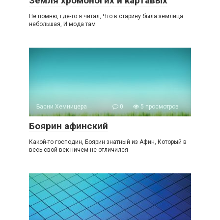
Земля хромоногих и картавых
Не помню, где-то я читал, Что в старину была землица
небольшая, И мода там
Басни Хемницера
0
5 просмотров
Боярин афинский
Какой-то господин, Боярин знатный из Афин, Который в
весь свой век ничем не отличился