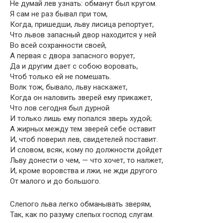
Не думай лев узнать: обманут был кругом.
Я сам не раз бывал при том,
Когда, пришедши, льву лисица репортует,
Что львов запасный двор находится у ней
Во всей сохранности своей,
А первая с двора запасного ворует,
Да и другим дает с собою воровать,
Чтоб только ей не помешать.
Волк тож, бывало, льву наскажет,
Когда он наловить зверей ему прикажет,
Что лов сегодня был дурной
И только лишь ему попался зверь худой;
А жирных между тем зверей себе оставит
И, чтоб поверил лев, свидетелей поставит.
И словом, всяк, кому по должности дойдет
Льву донести о чем, — что хочет, то налжет,
И, кроме воровства и лжи, не жди другого
От малого и до большого.
Слепого льва легко обманывать зверям,
Так, как по разуму слепых господ слугам.