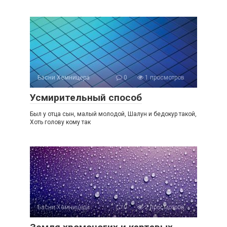
Басни Хемницера
0
1 просмотров
Усмирительный способ
Был у отца сын, малый молодой, Шалун и бедокур такой,
Хоть голову кому так
Басни Хемницера
0
2 просмотров