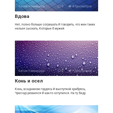
Басни Хемницера
0
4 просмотров
Вдова
Нет, полно больше согрешать И говорить, что жен таких
нельзя сыскать, Которые б мужей
Басни Хемницера
0
1 просмотров
Конь и осел
Конь, всадником гордясь И выступкой храбрясь,
Чресчур резвился И как-то оступился. На ту беду