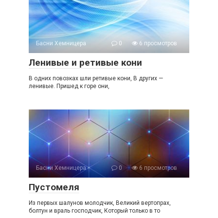
Басни Хемницера
0
6 просмотров
Ленивые и ретивые кони
В одних повозках шли ретивые кони, В других —
ленивые. Пришед к горе они,
Басни Хемницера
0
6 просмотров
Пустомеля
Из первых шалунов молодчик, Великий вертопрах,
болтун и враль господчик, Который только в то