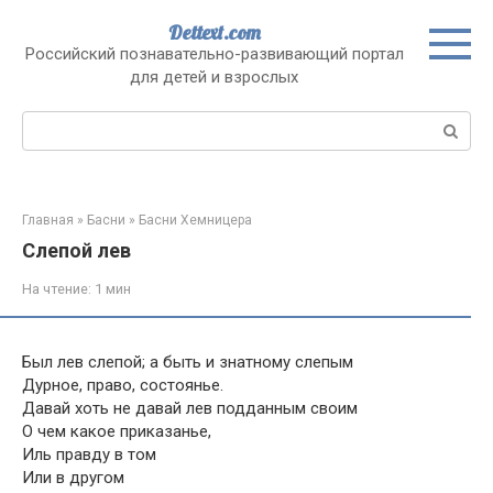
Перейти
Dettext.com
к
Российский познавательно-развивающий портал
контенту
для детей и взрослых
Поиск:
Главная
»
Басни
»
Басни Хемницера
Слепой лев
На чтение:
1 мин
Был лев слепой; а быть и знатному слепым
Дурное, право, состоянье.
Давай хоть не давай лев подданным своим
О чем какое приказанье,
Иль правду в том
Или в другом