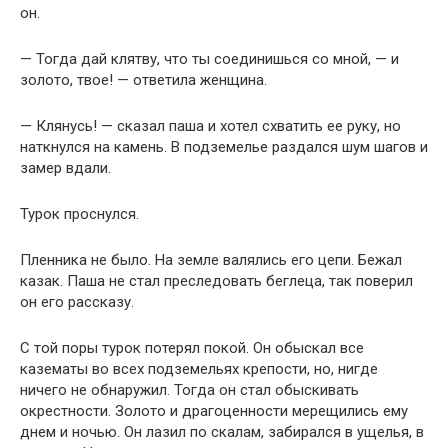
он.
— Тогда дай клятву, что ты соединишься со мной, — и
золото, твое! — ответила женщина.
— Клянусь! — сказал паша и хотел схватить ее руку, но
наткнулся на камень. В подземелье раздался шум шагов и
замер вдали.
Турок проснулся.
Пленника не было. На земле валялись его цепи. Бежал
казак. Паша не стал преследовать беглеца, так поверил
он его рассказу.
С той поры турок потерял покой. Он обыскал все
казематы во всех подземельях крепости, но, нигде
ничего не обнаружил. Тогда он стал обыскивать
окрестности. Золото и драгоценности мерещились ему
днем и ночью. Он лазил по скалам, забирался в ущелья, в