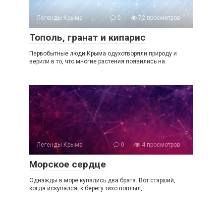
Легенды Крыма
0
72 просмотров
Тополь, гранат и кипарис
Первобытные люди Крыма одухотворяли природу и
верили в то, что многие растения появились на
Легенды Крыма
0
4 просмотров
Морское сердце
Однажды в море купались два брата. Вот старший,
когда искупался, к берегу тихо поплыл,