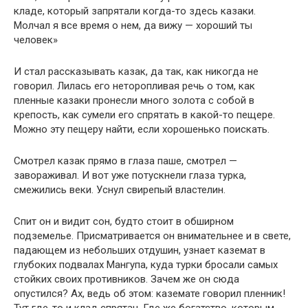
кладе, который запрятали когда-то здесь казаки.
Молчал я все время о нем, да вижу — хороший ты
человек»
И стал рассказывать казак, да так, как никогда не
говорил. Лилась его неторопливая речь о том, как
пленные казаки пронесли много золота с собой в
крепость, как сумели его спрятать в какой-то пещере.
Можно эту пещеру найти, если хорошенько поискать.
Смотрел казак прямо в глаза паше, смотрел —
завораживал. И вот уже потускнели глаза турка,
смежились веки. Уснул свирепый властелин.
Спит он и видит сон, будто стоит в обширном
подземелье. Присматривается он внимательнее и в свете,
падающем из небольших отдушин, узнает каземат в
глубоких подвалах Мангупа, куда турки бросали самых
стойких своих противников. Зачем же он сюда
опустился? Ах, ведь об этом: каземате говорил пленник!