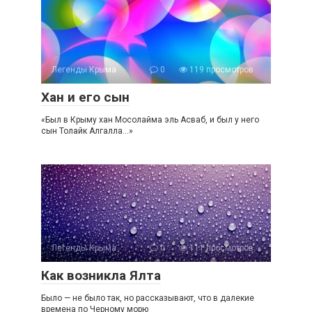
Легенды Крыма
0
119 просмотров
Хан и его сын
«Был в Крыму хан Мосолайма эль Асваб, и был у него
сын Толайк Алгалла…»
Легенды Крыма
0
111 просмотров
Как возникла Ялта
Было — не было так, но рассказывают, что в далекие
времена по Черному морю