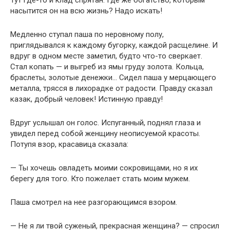
Тут где-то и клад спрятан. Где же богатство, которым
насытится он на всю жизнь? Надо искать!
Медленно ступал паша по неровному полу,
приглядывался к каждому бугорку, каждой расщелине. И
вдруг в одном месте заметил, будто что-то сверкает.
Стал копать — и выгреб из ямы груду золота. Кольца,
браслеты, золотые денежки… Сидел паша у мерцающего
металла, трясся в лихорадке от радости. Правду сказал
казак, добрый человек! Истинную правду!
Вдруг услышал он голос. Испуганный, поднял глаза и
увидел перед собой женщину неописуемой красоты.
Потупя взор, красавица сказала:
— Ты хочешь овладеть моими сокровищами, но я их
берегу для того. Кто пожелает стать моим мужем.
Паша смотрел на нее разгорающимся взором.
— Не я ли твой суженый, прекрасная женщина? — спросил