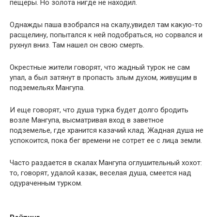
пещеры. Но золота нигде не находил.
Однажды паша взобрался на скалу,увидел там какую-то
расщелину, попытался к ней подобраться, но сорвался и
рухнул вниз. Там нашел он свою смерть.
Окрестные жители говорят, что жадный турок не сам
упал, а был затянут в пропасть злым духом, живущим в
подземельях Мангупа.
И еще говорят, что душа турка будет долго бродить
возле Мангупа, высматривая вход в заветное
подземелье, где хранится казачий клад. Жадная душа не
успокоится, пока бег времени не сотрет ее с лица земли.
Часто раздается в скалах Мангупа оглушительный хохот:
то, говорят, удалой казак, веселая душа, смеется над
одураченным турком.