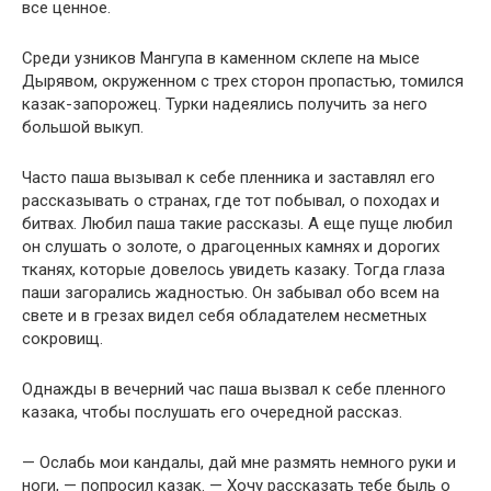
все ценное.
Среди узников Мангупа в каменном склепе на мысе
Дырявом, окруженном с трех сторон пропастью, томился
казак-запорожец. Турки надеялись получить за него
большой выкуп.
Часто паша вызывал к себе пленника и заставлял его
рассказывать о странах, где тот побывал, о походах и
битвах. Любил паша такие рассказы. А еще пуще любил
он слушать о золоте, о драгоценных камнях и дорогих
тканях, которые довелось увидеть казаку. Тогда глаза
паши загорались жадностью. Он забывал обо всем на
свете и в грезах видел себя обладателем несметных
сокровищ.
Однажды в вечерний час паша вызвал к себе пленного
казака, чтобы послушать его очередной рассказ.
— Ослабь мои кандалы, дай мне размять немного руки и
ноги, — попросил казак. — Хочу рассказать тебе быль о