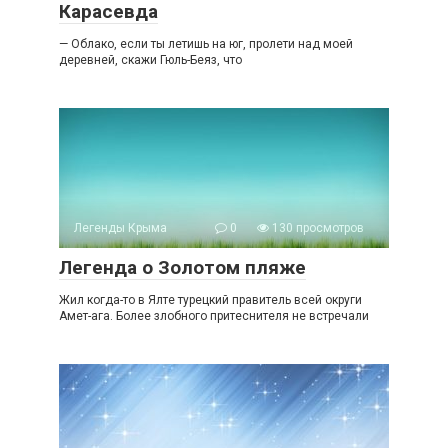
Карасевда
— Облако, если ты летишь на юг, пролети над моей
деревней, скажи Гюль-Беяз, что
Легенды Крыма
0
130 просмотров
Легенда о Золотом пляже
Жил когда-то в Ялте турецкий правитель всей округи
Амет-ага. Более злобного притеснителя не встречали