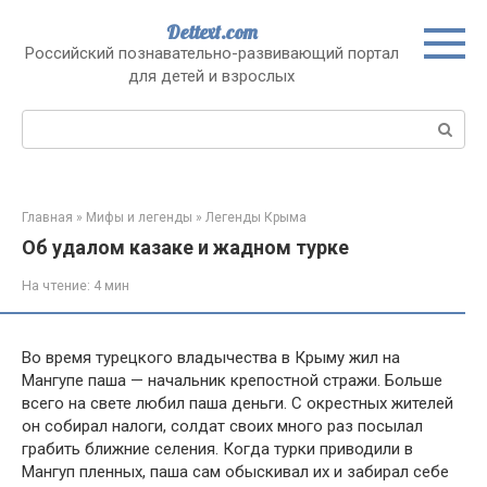
Перейти
Dettext.com
к
Российский познавательно-развивающий портал
контенту
для детей и взрослых
Поиск:
Главная
»
Мифы и легенды
»
Легенды Крыма
Об удалом казаке и жадном турке
На чтение:
4 мин
Во время турецкого владычества в Крыму жил на
Мангупе паша — начальник крепостной стражи. Больше
всего на свете любил паша деньги. С окрестных жителей
он собирал налоги, солдат своих много раз посылал
грабить ближние селения. Когда турки приводили в
Мангуп пленных, паша сам обыскивал их и забирал себе