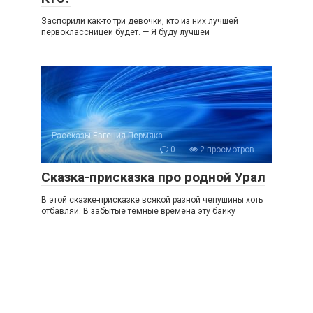
Заспорили как-то три девочки, кто из них лучшей
первоклассницей будет. — Я буду лучшей
Рассказы Евгения Пермяка
0
2 просмотров
Сказка-присказка про родной Урал
В этой сказке-присказке всякой разной чепушины хоть
отбавляй. В забытые темные времена эту байку