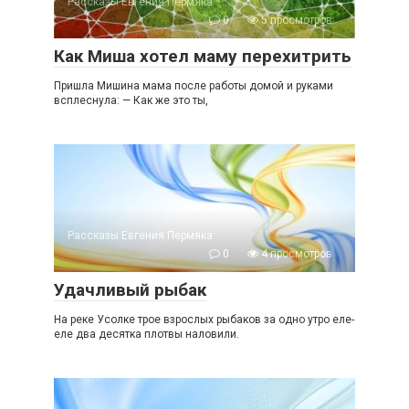
Рассказы Евгения Пермяка
0
5 просмотров
Как Миша хотел маму перехитрить
Пришла Мишина мама после работы домой и руками
всплеснула: — Как же это ты,
Рассказы Евгения Пермяка
0
4 просмотров
Удачливый рыбак
На реке Усолке трое взрослых рыбаков за одно утро еле-
еле два десятка плотвы наловили.