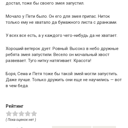
достал, тоже бы своего змея запустил.
Мочало у Пети было. Он его для змея припас. Ниток
только ему не хватало да бумажного листа с дранками.
У всех все есть, а у каждого чего-нибудь да не хватает.
Хороший ветерок дует. Ровный. Высоко в небо дружные
ребята змея запустили. Весело он мочальный хвост
развевает. Туго нитку натягивает. Красота!
Боря, Сема и Петя тоже бы такой змей могли запустить.
Даже лучше. Только дружить они еще не научились — вот
в чем беда.
Рейтинг
( Пока оценок нет )