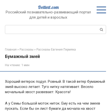
Перейти
Dettext.com
к
Российский познавательно-развивающий портал
контенту
для детей и взрослых
Поиск:
Главная
»
Рассказы
»
Рассказы Евгения Пермяка
Бумажный змей
На чтение:
1 мин
Хороший ветерок подул. Ровный. В такой ветер бумажный
змей высоко летает. Туго нитку натягивает. Весело
мочальный хвост развевает. Красота!
А у Семы большой моток ниток. Ему есть на чем змеев
пускать. Если бы он лист бумаги да мочала на хвост