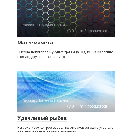
Рассказы Евгения Пермяка
0
2 просмотров
Мать-мачеха
Снесла непутевая Кукушка три яйца. Одно — в иволгино
гнездо, другое — в желнино,
Рассказы Евгения Пермяка
0
4 просмотров
Удачливый рыбак
На реке Усолке трое взрослых рыбаков за одно утро еле-