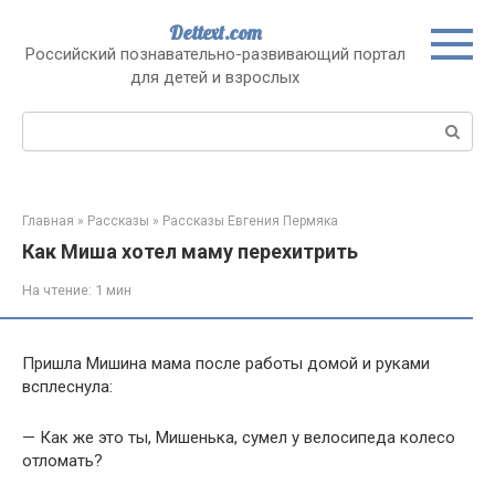
Перейти
Dettext.com
к
Российский познавательно-развивающий портал
контенту
для детей и взрослых
Поиск:
Главная
»
Рассказы
»
Рассказы Евгения Пермяка
Как Миша хотел маму перехитрить
На чтение:
1 мин
Пришла Мишина мама после работы домой и руками
всплеснула:
— Как же это ты, Мишенька, сумел у велосипеда колесо
отломать?