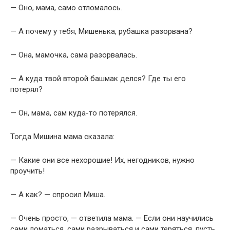
— Оно, мама, само отломалось.
— А почему у тебя, Мишенька, рубашка разорвана?
— Она, мамочка, сама разорвалась.
— А куда твой второй башмак делся? Где ты его
потерял?
— Он, мама, сам куда-то потерялся.
Тогда Мишина мама сказала:
— Какие они все нехорошие! Их, негодников, нужно
проучить!
— А как? — спросил Миша.
— Очень просто, — ответила мама. — Если они научились
сами ломаться, сами разрываться и сами теряться, пусть