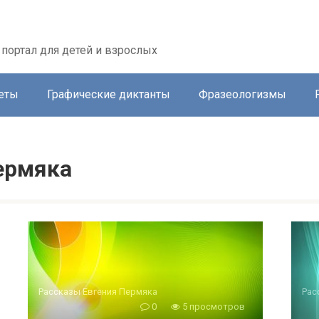
портал для детей и взрослых
еты
Графические диктанты
Фразеологизмы
ермяка
Рассказы Евгения Пермяка
Рас
0
5 просмотров