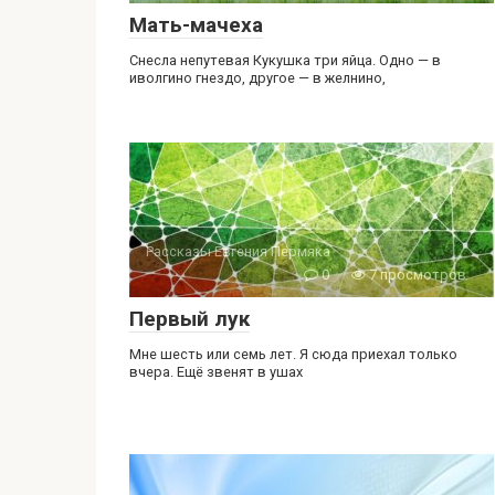
Мать-мачеха
Снесла непутевая Кукушка три яйца. Одно — в
иволгино гнездо, другое — в желнино,
Рассказы Евгения Пермяка
0
7 просмотров
Первый лук
Мне шесть или семь лет. Я сюда приехал только
вчера. Ещё звенят в ушах