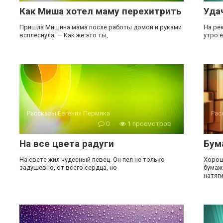
Как Миша хотел маму перехитрить
Уда
Пришла Мишина мама после работы домой и руками
На ре
всплеснула: — Как же это ты,
утро 
Рассказы Евгения Пермяка
Рас
0
1 просмотров
На все цвета радуги
Бум
На свете жил чудесный певец. Он пел не только
Хорош
задушевно, от всего сердца, но
бумаж
натяг