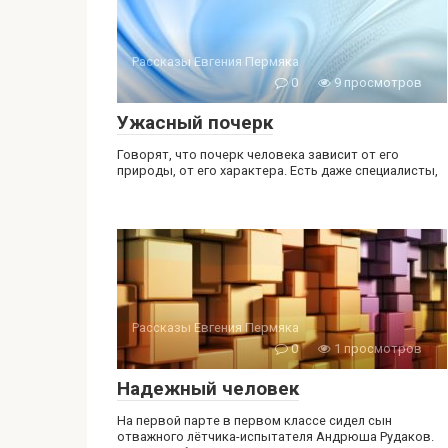
Рассказы Евгения Пермяка
0
9 просмотров
Ужасный почерк
Говорят, что почерк человека зависит от его
природы, от его характера. Есть даже специалисты,
Рассказы Евгения Пермяка
0
1 просмотров
Надежный человек
На первой парте в первом классе сидел сын
отважного лётчика-испытателя Андрюша Рудаков.