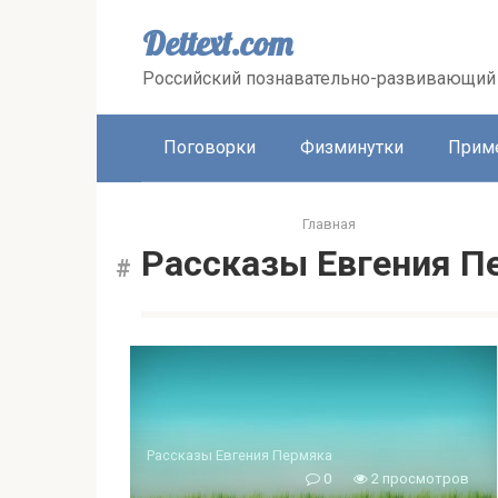
Перейти
к
Dettext.com
контенту
Российский познавательно-развивающий 
Поговорки
Физминутки
Прим
Главная
Рассказы Евгения П
Рассказы Евгения Пермяка
0
2 просмотров