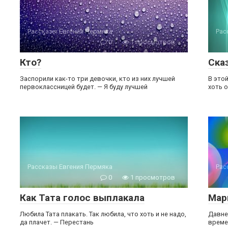
Рассказы Евгения Пермяка
Рас
0
1 просмотров
Кто?
Ска
Заспорили как-то три девочки, кто из них лучшей
В это
первоклассницей будет. — Я буду лучшей
хоть 
Рассказы Евгения Пермяка
Рас
0
1 просмотров
Как Тата голос выплакала
Мар
Любила Тата плакать. Так любила, что хоть и не надо,
Давне
да плачет. — Перестань
време