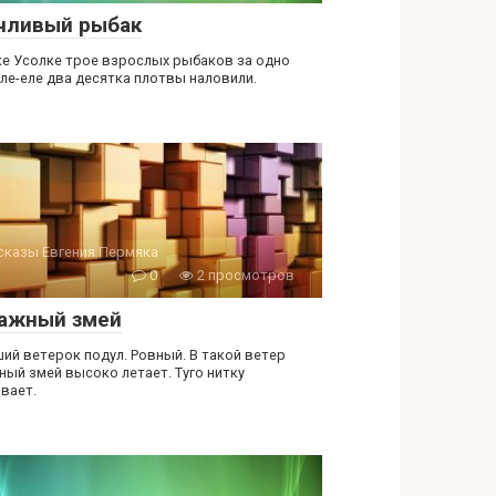
чливый рыбак
ке Усолке трое взрослых рыбаков за одно
еле-еле два десятка плотвы наловили.
сказы Евгения Пермяка
0
2 просмотров
ажный змей
ий ветерок подул. Ровный. В такой ветер
ный змей высоко летает. Туго нитку
ивает.