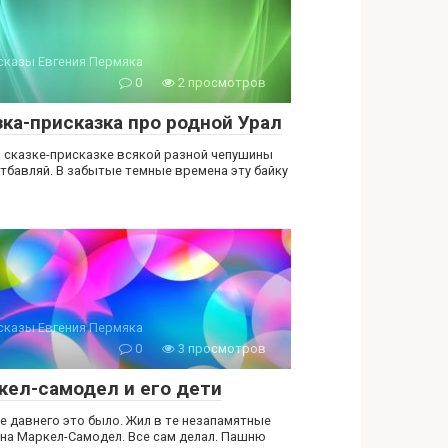
сказы Евгения Пермяка
0
2 просмотров
зка-присказка про родной Урал
й сказке-присказке всякой разной чепушины
отбавляй. В забытые темные времена эту байку
сказы Евгения Пермяка
0
3 просмотров
кел-самодел и его дети
е давнего это было. Жил в те незапамятные
на Маркел-Самодел. Все сам делал. Пашню