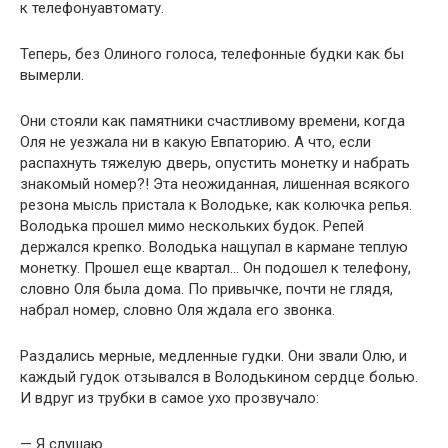
к телефонуавтомату.
Теперь, без Олиного голоса, телефонные будки как бы
вымерли.
Они стояли как памятники счастливому времени, когда
Оля не уезжала ни в какую Евпаторию. А что, если
распахнуть тяжелую дверь, опустить монетку и набрать
знакомый номер?! Эта неожиданная, лишенная всякого
резона мысль пристала к Володьке, как колючка репья.
Володька прошел мимо нескольких будок. Репей
держался крепко. Володька нащупал в кармане теплую
монетку. Прошел еще квартал… Он подошел к телефону,
словно Оля была дома. По привычке, почти не глядя,
набрал номер, словно Оля ждала его звонка.
Раздались мерные, медленные гудки. Они звали Олю, и
каждый гудок отзывался в Володькином сердце болью.
И вдруг из трубки в самое ухо прозвучало:
— Я слушаю.