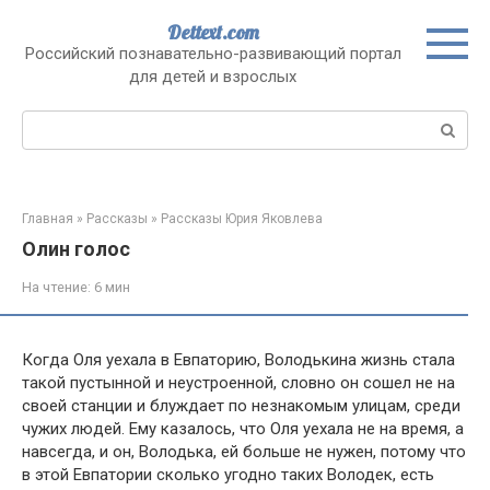
Перейти
Dettext.com
к
Российский познавательно-развивающий портал
контенту
для детей и взрослых
Поиск:
Главная
»
Рассказы
»
Рассказы Юрия Яковлева
Олин голос
На чтение:
6 мин
Когда Оля уехала в Евпаторию, Володькина жизнь стала
такой пустынной и неустроенной, словно он сошел не на
своей станции и блуждает по незнакомым улицам, среди
чужих людей. Ему казалось, что Оля уехала не на время, а
навсегда, и он, Володька, ей больше не нужен, потому что
в этой Евпатории сколько угодно таких Володек, есть