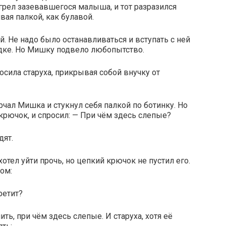
грел зазевавшегося малыша, и тот разразился
ая палкой, как булавой.
й. Не надо было останавливаться и вступать с ней
ядке. Но Мишку подвело любопытство.
осила старуха, прикрывая собой внучку от
рчал Мишка и стукнул себя палкой по ботинку. Но
а крючок, и спросил: — При чём здесь слепые?
дят.
отел уйти прочь, но цепкий крючок не пустил его.
ом:
ретит?
ь, при чём здесь слепые. И старуха, хотя её