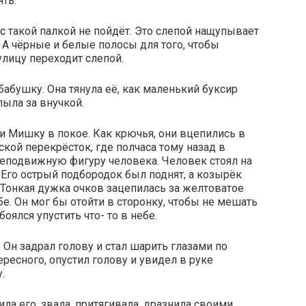
ять:
н с такой палкой не пойдёт. Это слепой нащупывает
. А чёрные и белые полосы для того, чтобы
лицу переходит слепой.
 бабушку. Она тянула её, как маленький буксир
ыла за внучкой.
ли Мишку в покое. Как крючья, они вцепились в
кой перекрёсток, где полчаса тому назад в
еподвижную фигуру человека. Человек стоял на
о. Его острый подбородок был поднят, а козырёк
Тонкая дужка очков зацепилась за желтоватое
бе. Он мог бы отойти в сторонку, чтобы не мешать
оялся упустить что- то в небе.
 Он задрал голову и стал шарить глазами по
ересного, опустил голову и увидел в руке
.
ла его, звала, притягивала, дразнила своими