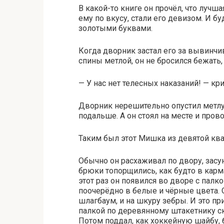
В какой-то книге он прочёл, что лучш
ему по вкусу, стали его девизом. И бу
золотыми буквами.
Когда дворник застал его за вывинчи
спины метлой, он не бросился бежать, 
— У нас нет телесных наказаний! — кри
Дворник нерешительно опустил метлу,
подальше. А он стоял на месте и пр
Таким был этот Мишка из девятой кв
Обычно он расхаживал по двору, засу
брюки топорщились, как будто в карм
этот раз он появился во дворе с палк
поочерёдно в белые и чёрные цвета. 
шлагбаум, и на шкуру зебры. И это п
палкой по деревянному штакетнику ск
Потом поддал, как хоккейную шайбу, 