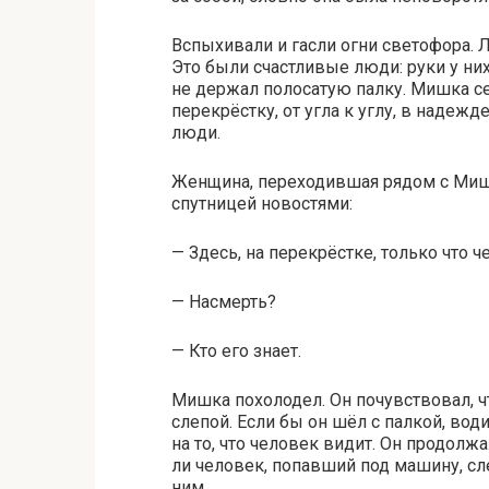
Вспыхивали и гасли огни светофора. 
Это были счастливые люди: руки у ни
не держал полосатую палку. Мишка с
перекрёстку, от угла к углу, в надежд
люди.
Женщина, переходившая рядом с Мишк
спутницей новостями:
— Здесь, на перекрёстке, только что 
— Насмерть?
— Кто его знает.
Мишка похолодел. Он почувствовал, чт
слепой. Если бы он шёл с палкой, води
на то, что человек видит. Он продолж
ли человек, попавший под машину, сл
ним.