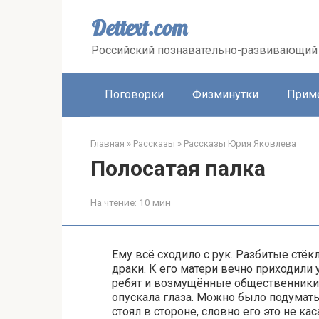
Перейти
к
Dettext.com
контенту
Российский познавательно-развивающий 
Поговорки
Физминутки
Прим
Главная
»
Рассказы
»
Рассказы Юрия Яковлева
Полосатая палка
На чтение:
10 мин
Ему всё сходило с рук. Разбитые стё
драки. К его матери вечно приходили
ребят и возмущённые общественники.
опускала глаза. Можно было подумать,
стоял в стороне, словно его это не кас