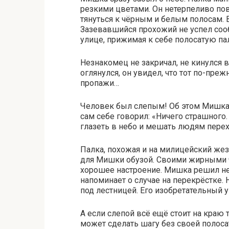
резкими цветами. Он нетерпеливо повё
тянуться к чёрным и белым полосам. В
Зазевавшийся прохожий не успел сооб
улице, прижимая к себе полосатую па
Незнакомец не закричал, не кинулся в
оглянулся, он увидел, что тот по-пре
пропажи…
Человек был слепым! Об этом Мишка д
сам себе говорил: «Ничего страшного.
глазеть в небо и мешать людям перех
Палка, похожая и на милицейский жезл
для Мишки обузой. Своими жирными 
хорошее настроение. Мишка решил нем
напоминает о случае на перекрёстке. 
под лестницей. Его изобретательный у
А если слепой всё ещё стоит на краю т
может сделать шагу без своей полоса