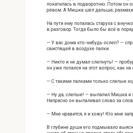
покатилась в подворотню. Потом он о
рёвом. А Мишка шёл дальше, размахив
На пути ему попалась старуха с внучко
в разговор. Тогда было бы всё в пор
— У вас дома кто-нибудь ослеп? — спр
свистящей в воздухе палки.
— Никто и не думал слепнуть! — пробу
он уже попался на этот вопрос, как н
— С такими палками только слепые хо
— Ну да, слепые! — выпалил Мишка и х
Напрасно он выпаливал слово за слов
— Мне нравится, я и хожу! Кто мне зап
В глубине души его подмывало выяснит