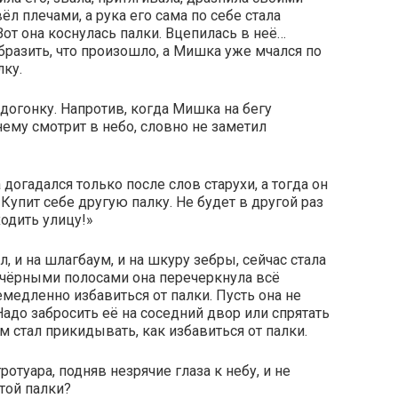
л плечами, а рука его сама по себе стала
от она коснулась палки. Вцепилась в неё…
разить, что произошло, а Мишка уже мчался по
лку.
догонку. Напротив, когда Мишка на бегу
жнему смотрит в небо, словно не заметил
огадался только после слов старухи, а тогда он
 Купит себе другую палку. Не будет в другой раз
одить улицу!»
, и на шлагбаум, и на шкуру зебры, сейчас стала
чёрными полосами она перечеркнула всё
едленно избавиться от палки. Пусть она не
Надо забросить её на соседний двор или спрятать
м стал прикидывать, как избавиться от палки.
ротуара, подняв незрячие глаза к небу, и не
той палки?