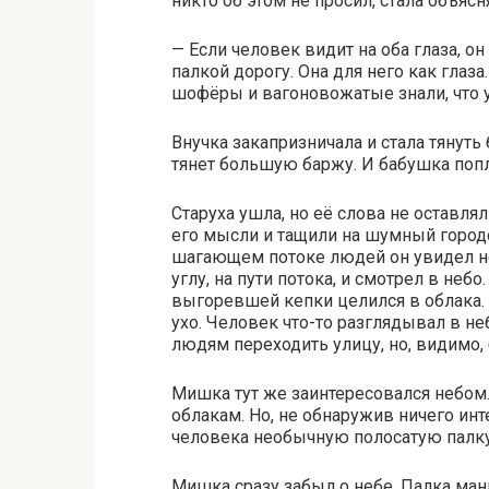
никто об этом не просил, стала объясн
— Если человек видит на оба глаза, о
палкой дорогу. Она для него как глаза
шофёры и вагоновожатые знали, что у
Внучка закапризничала и стала тянуть
тянет большую баржу. И бабушка попл
Старуха ушла, но её слова не оставля
его мысли и тащили на шумный городс
шагающем потоке людей он увидел н
углу, на пути потока, и смотрел в неб
выгоревшей кепки целился в облака. 
ухо. Человек что-то разглядывал в не
людям переходить улицу, но, видимо, б
Мишка тут же заинтересовался небом.
облакам. Но, не обнаружив ничего инт
человека необычную полосатую палку
Мишка сразу забыл о небе. Палка мани