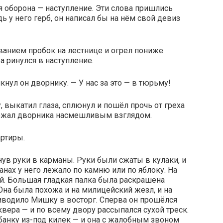
ая оборона — наступление. Эти слова пришлись
дь у него герб, он написал бы на нём свой девиз
ванием пробок на лестнице и огрел пониже
а ринулся в наступление.
кнул он дворнику. — У нас за это — в тюрьму!
 выкатил глаза, сплюнул и пошёл прочь от греха
овожал дворника насмешливым взглядом.
артиры.
нув руки в карманы. Руки были сжаты в кулаки, и
анах у него лежало по камню или по яблоку. На
ой. Большая гладкая палка была раскрашена
Она была похожа и на милицейский жезл, и на
риводило Мишку в восторг. Сперва он прошёлся
вера — и по всему двору рассыпался сухой треск.
банку из-под килек — и она с жалобным звоном