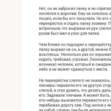
Нет, он не забросил палку и не спрята
поплёлся к воротам. Ему не хотелось 
пошёл, если бы его посылали. Но его 
перекрёсток и отдать палку хозяину.
встречным, что вырвана из рук слепог
рукав был мал и узок для палки.
Чем ближе он подходил к перекрёстку
палку вырвал не он, а другой, можно
всыплешь. Несколько раз он порывалс
ходить, требовал, угрожал. Окончател
возникал человек, который в ожидани
небо и не может сдвинуться с места.
На перекрёстке слепого не оказалось.
пионеры перевели его на другую стор
слепой, и стал думать, что делать да
его. Задевали плечами. А может быть,
кто-нибудь вызовется перевести его 
перебежал дорогу сам. Под носом у м
за собой, словно она была неповоротл