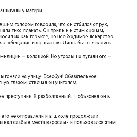
рашивали у матери.
шим голосом говорила, что он отбился от рук,
инала тихо плакать. Он привык к этим сценам,
еносил их как горькое, но необходимое лекарство.
авал обещание исправиться. Лишь бы отвязались.
милиции — колонией. Но угрозы не пугали его —
выгоняли на улицу. Всеобуч! Обязательное
нув глазом, отвечал он учителям.
не преступник. Я разболтанный, — объяснял он в
 его не отправляли и в школе продолжали
пывал слабые места взрослых и пользовался этим