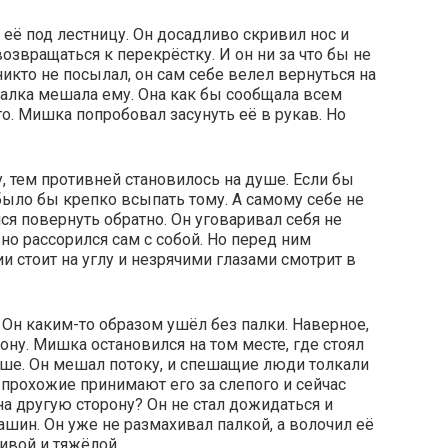
л её под лестницу. Он досадливо скривил нос и
возвращаться к перекрёстку. И он ни за что бы не
никто не посылал, он сам себе велел вернуться на
 Палка мешала ему. Она как бы сообщала всем
о. Мишка попробовал засунуть её в рукав. Но
, тем противней становилось на душе. Если бы
 было бы крепко всыпать тому. А самому себе не
я повернуть обратно. Он уговаривал себя не
ьно рассорился сам с собой. Но перед ним
и стоит на углу и незрячими глазами смотрит в
 Он каким-то образом ушёл без палки. Наверное,
ону. Мишка остановился на том месте, где стоял
льше. Он мешал потоку, и спешащие люди толкали
 прохожие принимают его за слепого и сейчас
на другую сторону? Он не стал дожидаться и
ашин. Он уже не размахивал палкой, а волочил её
ивой и тяжёлой.