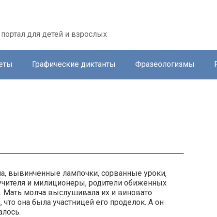
портал для детей и взрослых
еты
Графические диктанты
Фразеологизмы
кла, вывинченные лампочки, сорванные уроки,
 учителя и милиционеры, родители обиженных
 Мать молча выслушивала их и виновато
 что она была участницей его проделок. А он
алось.