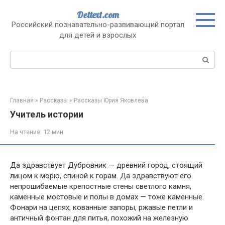
Перейти
Dettext.com
к
Российский познавательно-развивающий портал
контенту
для детей и взрослых
Поиск:
Главная
»
Рассказы
»
Рассказы Юрия Яковлева
Учитель истории
На чтение:
12 мин
Да здравствует Дубровник — древний город, стоящий
лицом к морю, спиной к горам. Да здравствуют его
непрошибаемые крепостные стены светлого камня,
каменные мостовые и полы в домах — тоже каменные.
Фонари на цепях, кованные запоры, ржавые петли и
античный фонтан для питья, похожий на железную