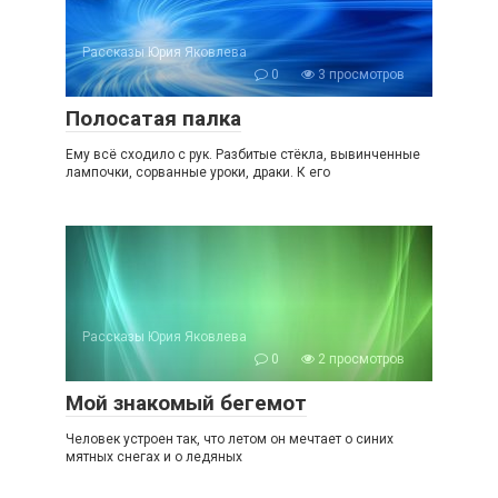
Рассказы Юрия Яковлева
0
3 просмотров
Полосатая палка
Ему всё сходило с рук. Разбитые стёкла, вывинченные
лампочки, сорванные уроки, драки. К его
Рассказы Юрия Яковлева
0
2 просмотров
Мой знакомый бегемот
Человек устроен так, что летом он мечтает о синих
мятных снегах и о ледяных