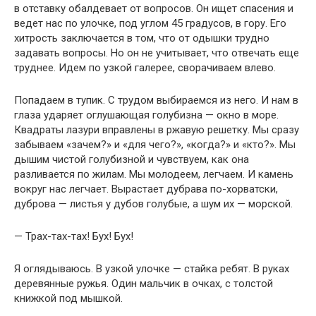
в отставку обалдевает от вопросов. Он ищет спасения и
ведет нас по улочке, под углом 45 градусов, в гору. Его
хитрость заключается в том, что от одышки трудно
задавать вопросы. Но он не учитывает, что отвечать еще
труднее. Идем по узкой галерее, сворачиваем влево.
Попадаем в тупик. С трудом выбираемся из него. И нам в
глаза ударяет оглушающая голубизна — окно в море.
Квадраты лазури вправлены в ржавую решетку. Мы сразу
забываем «зачем?» и «для чего?», «когда?» и «кто?». Мы
дышим чистой голубизной и чувствуем, как она
разливается по жилам. Мы молодеем, легчаем. И камень
вокруг нас легчает. Вырастает дубрава по-хорватски,
дуброва — листья у дубов голубые, а шум их — морской.
— Трах-тах-тах! Бух! Бух!
Я оглядываюсь. В узкой улочке — стайка ребят. В руках
деревянные ружья. Один мальчик в очках, с толстой
книжкой под мышкой.