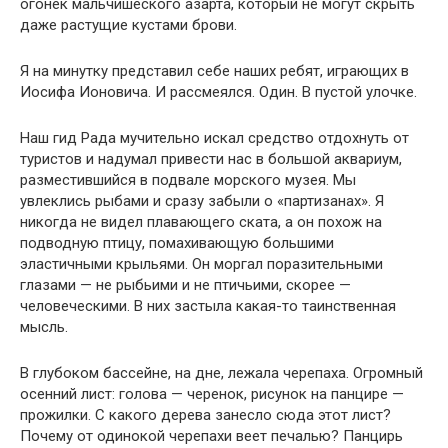
огонек мальчишеского азарта, который не могут скрыть
даже растущие кустами брови.
Я на минутку представил себе наших ребят, играющих в
Иосифа Ионовича. И рассмеялся. Один. В пустой улочке.
Наш гид Рада мучительно искал средство отдохнуть от
туристов и надумал привести нас в большой аквариум,
разместившийся в подвале морского музея. Мы
увлеклись рыбами и сразу забыли о «партизанах». Я
никогда не видел плавающего ската, а он похож на
подводную птицу, помахивающую большими
эластичными крыльями. Он моргал поразительными
глазами — не рыбьими и не птичьими, скорее —
человеческими. В них застыла какая-то таинственная
мысль.
В глубоком бассейне, на дне, лежала черепаха. Огромный
осенний лист: голова — черенок, рисунок на панцире —
прожилки. С какого дерева занесло сюда этот лист?
Почему от одинокой черепахи веет печалью? Панцирь