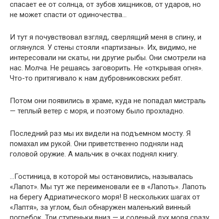
спасает ее от солнца, от зубов хищников, от ударов, но
не может спасти от одиночества…
И тут я почувствовал взгляд, сверлящий меня в спину, и
оглянулся. У стены стояли «партизаны». Их, видимо, не
интересовали ни скаты, ни другие рыбы. Они смотрели на
нас. Молча. Не решаясь заговорить. Не «открывая огня».
Что-то притягивало к нам дубровниковских ребят.
Потом они появились в храме, куда не попадал мистраль
— теплый ветер с моря, и поэтому было прохладно.
Последний раз мы их видели на подъемном мосту. Я
помахал им рукой. Они приветственно подняли над
головой оружие. А мальчик в очках поднял книгу.
…Гостиница, в которой мы остановились, называлась
«Лапот». Мы тут же переименовали ее в «Лапоть». Лапоть
на берегу Адриатического моря! В нескольких шагах от
«Лаптя», за углом, был обнаружен маленький винный
погребок. Три ступеньки вниз — и соленый дух моря сразу