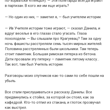
по-хорватски «птенцы»). — Эти полетарцы всегда играют
в партизан. В кого же им еще играть?
— Но один из них, — заметил я, — был учителем истории.
— Ив Учителя истории тоже играют, — сказал Данила, и
вдруг веселье в его глазах стало угасать. Глаза
похолодели. — Вы слышали про Крагуевац? Там за одну
ночь фашисты расстреляли семь тысяч мирных жителей.
Половина расстрелянных были школьники. Там теперь
стоит памятник. Большая римская пятерка из бетона.
Дети прозвали эту пятерку — памятник пятому классу…
Так вот, там был Учитель истории.
Разговоры моих спутников как-то сами по себе пошли на
убыль.
Все стали прислушиваться к рассказу Данилы. Все
придвинулись к стойке, за которой он стоял, как за
кафедрой. Кто-то отпил из стакана, и глоток прозвучал
как выстрел.