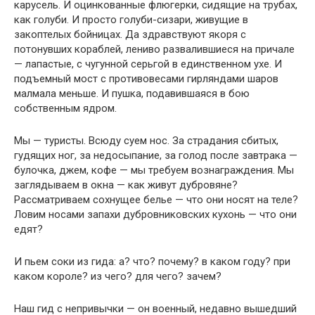
карусель. И оцинкованные флюгерки, сидящие на трубах,
как голуби. И просто голуби-сизари, живущие в
закоптелых бойницах. Да здравствуют якоря с
потонувших кораблей, лениво развалившиеся на причале
— лапастые, с чугунной серьгой в единственном ухе. И
подъемный мост с противовесами гирляндами шаров
малмала меньше. И пушка, подавившаяся в бою
собственным ядром.
Мы — туристы. Всюду суем нос. За страдания сбитых,
гудящих ног, за недосыпание, за голод после завтрака —
булочка, джем, кофе — мы требуем вознаграждения. Мы
заглядываем в окна — как живут дубровяне?
Рассматриваем сохнущее белье — что они носят на теле?
Ловим носами запахи дубровниковских кухонь — что они
едят?
И пьем соки из гида: а? что? почему? в каком году? при
каком короле? из чего? для чего? зачем?
Наш гид с непривычки — он военный, недавно вышедший