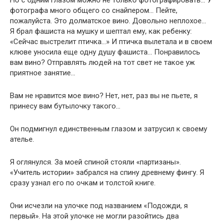
Но с одним глазом можно не только фотографировать… У
фотографа много общего со снайпером… Пейте,
пожалуйста. Это долматское вино. Довольно неплохое…
Я брал фашиста на мушку и шептал ему, как ребенку:
«Сейчас выстрелит птичка…» И птичка вылетала и в своем
клюве уносила еще одну душу фашиста… Понравилось
вам вино? Отправлять людей на тот свет не такое уж
приятное занятие…
Вам не нравится мое вино? Нет, нет, раз вы не пьете, я
принесу вам бутылочку такого…
Он подмигнул единственным глазом и затрусил к своему
ателье.
Я оглянулся. За моей спиной стояли «партизаны».
«Учитель истории» забрался на спину древнему фингу. Я
сразу узнал его по очкам и толстой книге.
Они исчезли на улочке под названием «Подожди, я
первый». На этой улочке не могли разойтись два