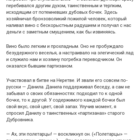
перебивался другим духом, таинственным и терпким,
исходящим от потемневших дубовых бочек. Здесь
хозяйничал бронзоволикий пожилой человек, который
наливал вино с бескорыстным радушием и получал с нас
деньги с заметным смущением, как бы извиняясь.
Вино было легким и прохладным. Оно не пробуждало
безудержного веселья, а настраивало на элегический лад
и служило нам и хозяину погребка переводчиком. Он
оказался бывшим партизаном.
Участвовал в битве на Неретве. И звали его совсем по-
русски — Данила. Данила поддерживал беседу, а сам не
забывал о своих обязанностях: подходил то к одной
бочке, то к другой. У содержимого каждой бочки был
свой вкус, свой цвет, свой запах. Улучив момент, я
спросил Данилу о таинственных «партизанах» старого
Дубровника.
— Ах, эти полетарцы! — воскликнул он. («Полетарцы» —