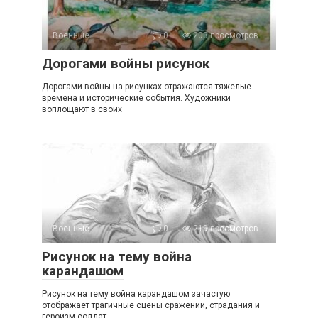
Военные
0
203 просмотров
Дорогами войны рисунок
Дорогами войны на рисунках отражаются тяжелые
времена и исторические события. Художники
воплощают в своих
Военные
0
219 просмотров
Рисунок на тему война
карандашом
Рисунок на тему война карандашом зачастую
отображает трагичные сцены сражений, страдания и
героизм солдат.