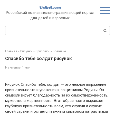
Перейти
Dettext.com
к
Российский познавательно-развивающий портал
контенту
для детей и взрослых
Поиск:
Главная
»
Рисунки
»
Срисовки
»
Военные
Спасибо тебе солдат рисунок
На чтение:
1 мин
Рисунок Спасибо тебе, солдат — это нежное выражение
признательности и уважения к защитникам Родины. Он
символизирует благодарность за их самоотверженность,
мужество и жертвенность. Этот образ часто выражает
глубокую признательность всем, кто служил и служит
своей стране, и остается важным символом патриотизма