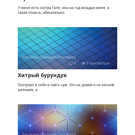
У меня есть сестра Галя, она на год младше меня, а
такая плакса, обязательно
Рассказы Геннадия Снегирева
0
3 просмотров
Хитрый бурундук
Построил я себе в тайге чум. Это не домик и не лесной
шалашик, а
Рассказы Геннадия Снегирева