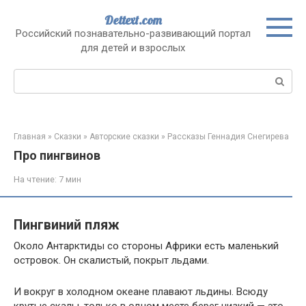
Перейти
Dettext.com
к
Российский познавательно-развивающий портал
контенту
для детей и взрослых
Поиск:
Главная
»
Сказки
»
Авторские сказки
»
Рассказы Геннадия Снегирева
Про пингвинов
На чтение:
7 мин
Пингвиний пляж
Около Антарктиды со стороны Африки есть маленький
островок. Он скалистый, покрыт льдами.
И вокруг в холодном океане плавают льдины. Всюду
крутые скалы, только в одном месте берег низкий — это