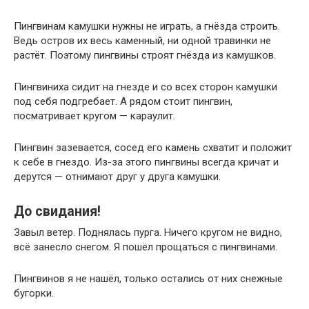
Пингвинам камушки нужны не играть, а гнёзда строить.
Ведь остров их весь каменный, ни одной травинки не
растёт. Поэтому пингвины строят гнёзда из камушков.
Пингвиниха сидит на гнезде и со всех сторон камушки
под себя подгребает. А рядом стоит пингвин,
посматривает кругом — караулит.
Пингвин зазевается, сосед его камень схватит и положит
к себе в гнездо. Из-за этого пингвины всегда кричат и
дерутся — отнимают друг у друга камушки.
До свидания!
Завыл ветер. Поднялась пурга. Ничего кругом не видно,
всё занесло снегом. Я пошёл прощаться с пингвинами.
Пингвинов я не нашёл, только остались от них снежные
бугорки.