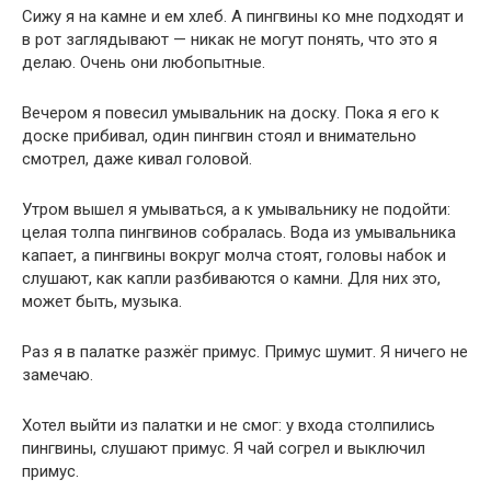
Сижу я на камне и ем хлеб. А пингвины ко мне подходят и
в рот заглядывают — никак не могут понять, что это я
делаю. Очень они любопытные.
Вечером я повесил умывальник на доску. Пока я его к
доске прибивал, один пингвин стоял и внимательно
смотрел, даже кивал головой.
Утром вышел я умываться, а к умывальнику не подойти:
целая толпа пингвинов собралась. Вода из умывальника
капает, а пингвины вокруг молча стоят, головы набок и
слушают, как капли разбиваются о камни. Для них это,
может быть, музыка.
Раз я в палатке разжёг примус. Примус шумит. Я ничего не
замечаю.
Хотел выйти из палатки и не смог: у входа столпились
пингвины, слушают примус. Я чай согрел и выключил
примус.