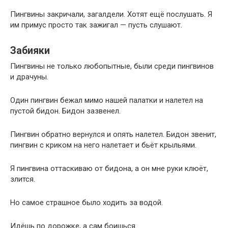
Пингвины закричали, загалдели. Хотят ещё послушать. Я
им примус просто так зажигал — пусть слушают.
Забияки
Пингвины не только любопытные, были среди пингвинов
и драчуны.
Один пингвин бежал мимо нашей палатки и налетел на
пустой бидон. Бидон зазвенел.
Пингвин обратно вернулся и опять налетел. Бидон звенит,
пингвин с криком на него налетает и бьёт крыльями.
Я пингвина оттаскиваю от бидона, а он мне руки клюёт,
злится.
Но самое страшное было ходить за водой.
Идёшь по дорожке, а сам боишься.