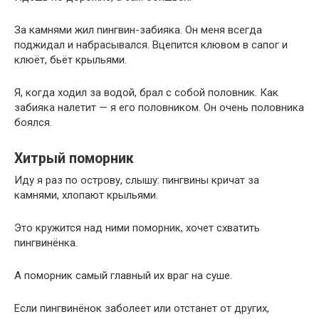
За камнями жил пингвин-забияка. Он меня всегда
поджидал и набрасывался. Вцепится клювом в сапог и
клюёт, бьёт крыльями.
Я, когда ходил за водой, брал с собой половник. Как
забияка налетит — я его половником. Он очень половника
боялся.
Хитрый поморник
Иду я раз по острову, слышу: пингвины кричат за
камнями, хлопают крыльями.
Это кружится над ними поморник, хочет схватить
пингвинёнка.
А поморник самый главный их враг на суше.
Если пингвинёнок заболеет или отстанет от других,