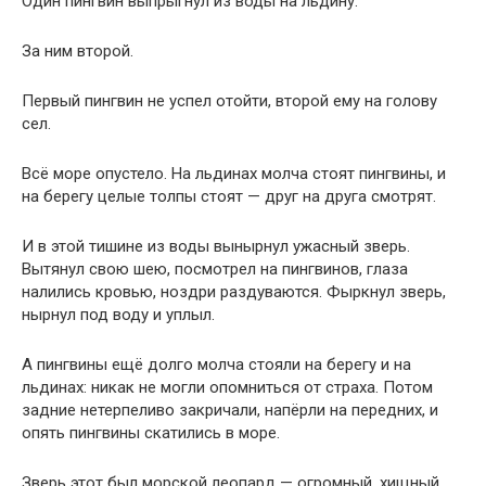
Один пингвин выпрыгнул из воды на льдину.
За ним второй.
Первый пингвин не успел отойти, второй ему на голову
сел.
Всё море опустело. На льдинах молча стоят пингвины, и
на берегу целые толпы стоят — друг на друга смотрят.
И в этой тишине из воды вынырнул ужасный зверь.
Вытянул свою шею, посмотрел на пингвинов, глаза
налились кровью, ноздри раздуваются. Фыркнул зверь,
нырнул под воду и уплыл.
А пингвины ещё долго молча стояли на берегу и на
льдинах: никак не могли опомниться от страха. Потом
задние нетерпеливо закричали, напёрли на передних, и
опять пингвины скатились в море.
Зверь этот был морской леопард — огромный, хищный