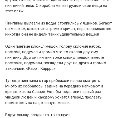
пингвиний пляж. С корабля мы выгрузили свои вещи на
этот пляж.
Пингвины вылезли из воды, столпились у ящиков. Бегают
по мешкам, клюют их и громко кричат, переговариваются:
никогда они не видели таких удивительных вещей!
Один пингвин клюнул мешок, голову склонил набок,
постоял, подумал и громко что-то сказал другому
пингвину. Другой пингвин тоже клюнул мешок; вместе
постояли, подумали, поглядели друг на друга и громко
закричали: «Карр… Каррр…»
Тут ещё пингвины с гор прибежали на нас смотреть.
Много их собралось, задние на передних напирают и
кричат, как на базаре. Ещё бы: ведь они первый раз
увидели людей и каждому хочется вперёд пролезть,
посмотреть на нас, клюнуть мешок.
Вдруг слышу: сзади кто-то танцует.