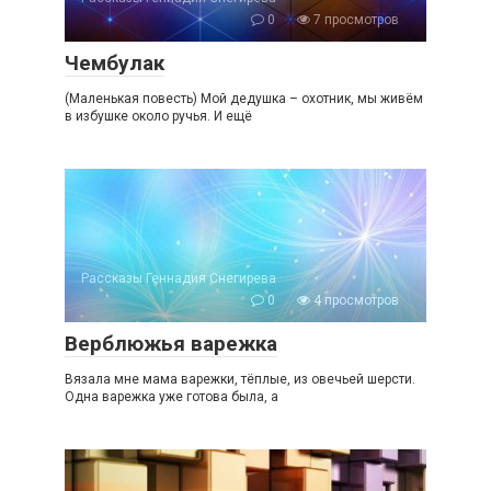
0
7 просмотров
Чембулак
(Маленькая повесть) Мой дедушка – охотник, мы живём
в избушке около ручья. И ещё
Рассказы Геннадия Снегирева
0
4 просмотров
Верблюжья варежка
Вязала мне мама варежки, тёплые, из овечьей шерсти.
Одна варежка уже готова была, а