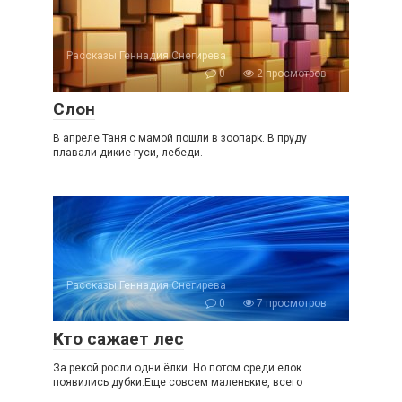
Рассказы Геннадия Снегирева
0
2 просмотров
Слон
В апреле Таня с мамой пошли в зоопарк. В пруду
плавали дикие гуси, лебеди.
Рассказы Геннадия Снегирева
0
7 просмотров
Кто сажает лес
За рекой росли одни ёлки. Но потом среди елок
появились дубки.Еще совсем маленькие, всего