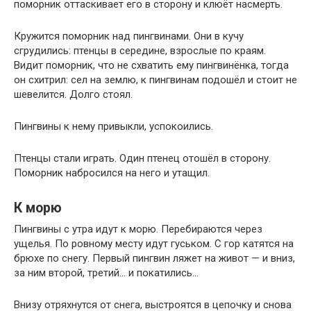
поморник оттаскивает его в сторону и клюёт насмерть.
Кружится поморник над пингвинами. Они в кучу
сгрудились: птенцы в середине, взрослые по краям.
Видит поморник, что не схватить ему пингвинёнка, тогда
он схитрил: сел на землю, к пингвинам подошёл и стоит не
шевелится. Долго стоял.
Пингвины к нему привыкли, успокоились.
Птенцы стали играть. Один птенец отошёл в сторону.
Поморник набросился на него и утащил.
К морю
Пингвины с утра идут к морю. Перебираются через
ущелья. По ровному месту идут гуськом. С гор катятся на
брюхе по снегу. Первый пингвин ляжет на живот — и вниз,
за ним второй, третий… и покатились…
Внизу отряхнутся от снега, выстроятся в цепочку и снова