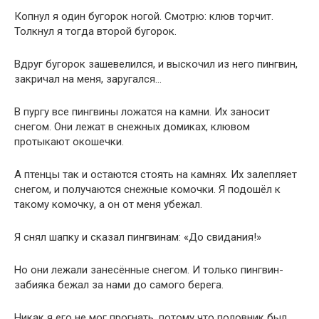
Копнул я один бугорок ногой. Смотрю: клюв торчит.
Толкнул я тогда второй бугорок.
Вдруг бугорок зашевелился, и выскочил из него пингвин,
закричал на меня, заругался…
В пургу все пингвины ложатся на камни. Их заносит
снегом. Они лежат в снежных домиках, клювом
протыкают окошечки.
А птенцы так и остаются стоять на камнях. Их залепляет
снегом, и получаются снежные комочки. Я подошёл к
такому комочку, а он от меня убежал.
Я снял шапку и сказал пингвинам: «До свидания!»
Но они лежали занесённые снегом. И только пингвин-
забияка бежал за нами до самого берега.
Никак я его не мог прогнать, потому что половник был