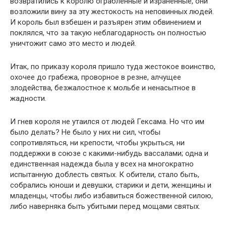
возвратились к королю ограбленные и израненные, они
возложили вину за эту жестокость на неповинных людей.
И король был взбешен и разъярен этим обвинением и
поклялся, что за такую неблагодарность он полностью
уничтожит само это место и людей.
Итак, по приказу короля пришло туда жестокое воинство,
охочее до грабежа, проворное в резне, алчущее
злодейства, безжалостное к мольбе и ненасытное в
жадности.
И гнев короля не утаился от людей Гексама. Но что им
было делать? Не было у них ни сил, чтобы
сопротивляться, ни крепости, чтобы укрыться, ни
поддержки в союзе с какими-нибудь вассалами; одна и
единственная надежда была у всех на многократно
испытанную доблесть святых. К обители, стало быть,
собрались юноши и девушки, старики и дети, женщины и
младенцы, чтобы либо избавиться божественной силою,
либо наверняка быть убитыми перед мощами святых.