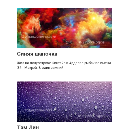
Шотландские сказки
0
2 просмотров
Синяя шапочка
Жил на полуострове Кинтайр в Арделве рыбак по имени
Эйн Макрэй. В один зимний
Шотландские сказки
0
2 просмотров
Там Лин