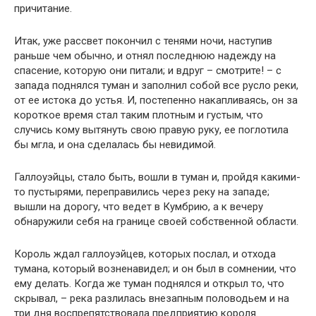
причитание.
Итак, уже рассвет покончил с тенями ночи, наступив
раньше чем обычно, и отнял последнюю надежду на
спасение, которую они питали; и вдруг – смотрите! – с
запада поднялся туман и заполнил собой все русло реки,
от ее истока до устья. И, постепенно накапливаясь, он за
короткое время стал таким плотным и густым, что
случись кому вытянуть свою правую руку, ее поглотила
бы мгла, и она сделалась бы невидимой.
Галлоуэйцы, стало быть, вошли в туман и, пройдя какими-
то пустырями, переправились через реку на западе;
вышли на дорогу, что ведет в Кумбрию, а к вечеру
обнаружили себя на границе своей собственной области.
Король ждал галлоуэйцев, которых послал, и отхода
тумана, который возненавидел; и он был в сомнении, что
ему делать. Когда же туман поднялся и открыл то, что
скрывал, – река разлилась внезапным половодьем и на
три дня воспрепятствовала предприятию короля.