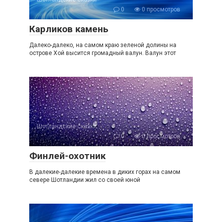
0
0 просмотров
Карликов камень
Далеко-далеко, на самом краю зеленой долины на
острове Хой высится громадный валун. Валун этот
Шотландские сказки
0
0 просмотров
Финлей-охотник
В далекие-далекие времена в диких горах на самом
севере Шотландии жил со своей юной