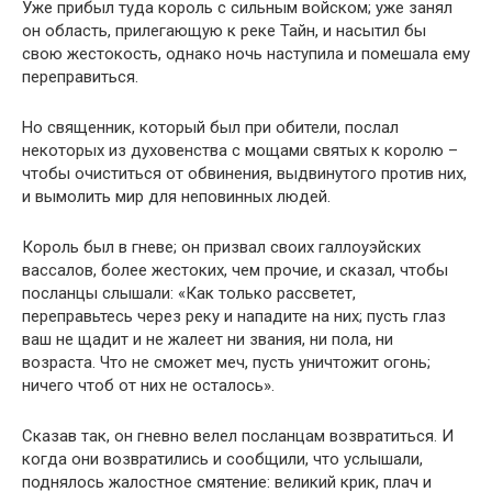
Уже прибыл туда король с сильным войском; уже занял
он область, прилегающую к реке Тайн, и насытил бы
свою жестокость, однако ночь наступила и помешала ему
переправиться.
Но священник, который был при обители, послал
некоторых из духовенства с мощами святых к королю –
чтобы очиститься от обвинения, выдвинутого против них,
и вымолить мир для неповинных людей.
Король был в гневе; он призвал своих галлоуэйских
вассалов, более жестоких, чем прочие, и сказал, чтобы
посланцы слышали: «Как только рассветет,
переправьтесь через реку и нападите на них; пусть глаз
ваш не щадит и не жалеет ни звания, ни пола, ни
возраста. Что не сможет меч, пусть уничтожит огонь;
ничего чтоб от них не осталось».
Сказав так, он гневно велел посланцам возвратиться. И
когда они возвратились и сообщили, что услышали,
поднялось жалостное смятение: великий крик, плач и