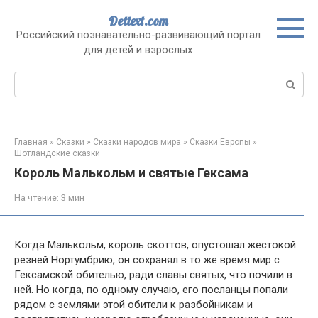
Перейти
Dettext.com
к
Российский познавательно-развивающий портал
контенту
для детей и взрослых
Поиск:
Главная
»
Сказки
»
Сказки народов мира
»
Сказки Европы
»
Шотландские сказки
Король Малькольм и святые Гексама
На чтение:
3 мин
Когда Малькольм, король скоттов, опустошал жестокой
резней Нортумбрию, он сохранял в то же время мир с
Гексамской обителью, ради славы святых, что почили в
ней. Но когда, по одному случаю, его посланцы попали
рядом с землями этой обители к разбойникам и