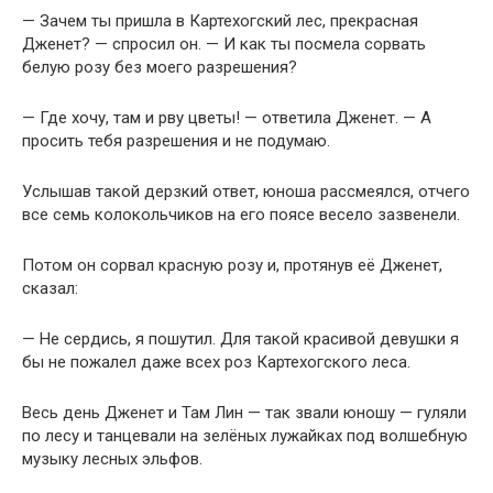
— Зачем ты пришла в Картехогский лес, прекрасная
Дженет? — спросил он. — И как ты посмела сорвать
белую розу без моего разрешения?
— Где хочу, там и рву цветы! — ответила Дженет. — А
просить тебя разрешения и не подумаю.
Услышав такой дерзкий ответ, юноша рассмеялся, отчего
все семь колокольчиков на его поясе весело зазвенели.
Потом он сорвал красную розу и, протянув её Дженет,
сказал:
— Не сердись, я пошутил. Для такой красивой девушки я
бы не пожалел даже всех роз Картехогского леса.
Весь день Дженет и Там Лин — так звали юношу — гуляли
по лесу и танцевали на зелёных лужайках под волшебную
музыку лесных эльфов.