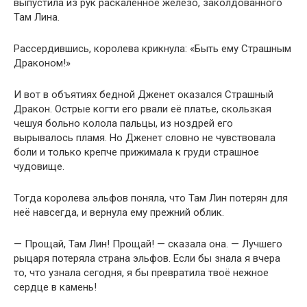
выпустила из рук раскалённое железо, заколдованного
Там Лина.
Рассердившись, королева крикнула: «Быть ему Страшным
Драконом!»
И вот в объятиях бедной Дженет оказался Страшный
Дракон. Острые когти его рвали её платье, скользкая
чешуя больно колола пальцы, из ноздрей его
вырывалось пламя. Но Дженет словно не чувствовала
боли и только крепче прижимала к груди страшное
чудовище.
Тогда королева эльфов поняла, что Там Лин потерян для
неё навсегда, и вернула ему прежний облик.
— Прощай, Там Лин! Прощай! — сказала она. — Лучшего
рыцаря потеряла страна эльфов. Если бы знала я вчера
то, что узнала сегодня, я бы превратила твоё нежное
сердце в камень!