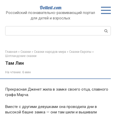
Перейти
Dettext.com
к
Российский познавательно-развивающий портал
контенту
для детей и взрослых
Поиск:
Главная
»
Сказки
»
Сказки народов мира
»
Сказки Европы
»
Шотландские сказки
Там Лин
На чтение:
6 мин
Прекрасная Дженет жила в замке своего отца, славного
графа Марча.
Вместе с другими девушками она проводила дни в
высокой башне замка — они там шили и вышивали