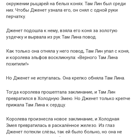
окружении рыцарей на белых конях. Там Лин был среди
них. Чтобы Дженет узнала его, он снял с одной руки
перчатку.
Дженет подошла к нему, взяла его коня за золотую
уздечку и вырвала из рук Там Лина повод.
Как только она отняла у него повод, Там Лин упал с коня,
и королева эльфов воскликнула: «Верного Там Лина
похитили!»
Но Дженет не испугалась. Она крепко обняла Там Лина.
Тогда королева прошептала заклинание, и Там Лин
превратился в Холодную Змею. Но Дженет только крепче
прижала Там Лина к сердцу.
Королева произнесла новое заклинание, и Холодная
Змея превратилась в раскалённое железо. Из глаз
Дженет потекли слёзы, так ей было больно, но она не