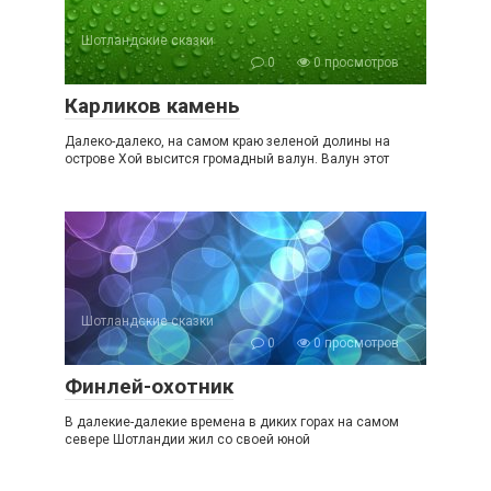
Шотландские сказки
0
0 просмотров
Карликов камень
Далеко-далеко, на самом краю зеленой долины на
острове Хой высится громадный валун. Валун этот
Шотландские сказки
0
0 просмотров
Финлей-охотник
В далекие-далекие времена в диких горах на самом
севере Шотландии жил со своей юной