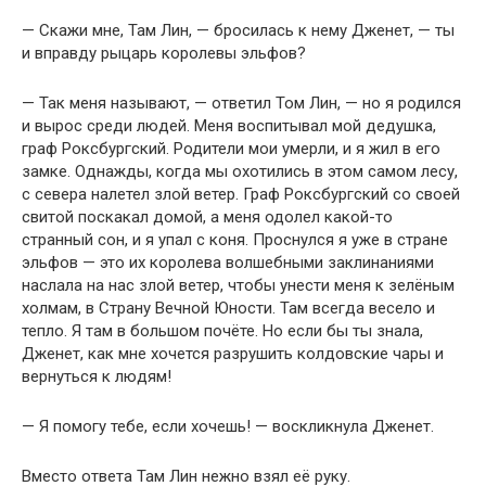
— Скажи мне, Там Лин, — бросилась к нему Дженет, — ты
и вправду рыцарь королевы эльфов?
— Так меня называют, — ответил Том Лин, — но я родился
и вырос среди людей. Меня воспитывал мой дедушка,
граф Роксбургский. Родители мои умерли, и я жил в его
замке. Однажды, когда мы охотились в этом самом лесу,
с севера налетел злой ветер. Граф Роксбургский со своей
свитой поскакал домой, а меня одолел какой-то
странный сон, и я упал с коня. Проснулся я уже в стране
эльфов — это их королева волшебными заклинаниями
наслала на нас злой ветер, чтобы унести меня к зелёным
холмам, в Страну Вечной Юности. Там всегда весело и
тепло. Я там в большом почёте. Но если бы ты знала,
Дженет, как мне хочется разрушить колдовские чары и
вернуться к людям!
— Я помогу тебе, если хочешь! — воскликнула Дженет.
Вместо ответа Там Лин нежно взял её руку.