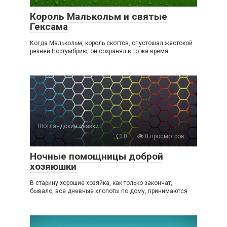
Король Малькольм и святые
Гексама
Когда Малькольм, король скоттов, опустошал жестокой
резней Нортумбрию, он сохранял в то же время
Шотландские сказки
0
0 просмотров
Ночные помощницы доброй
хозяюшки
В старину хорошие хозяйка, как только закончат,
бывало, все дневные хлопоты по дому, принимаются