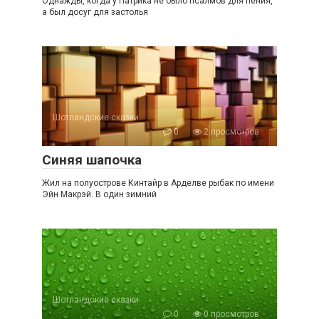
Однажды, когда у Патрика не было псалмов для пения,
а был досуг для застолья
Шотландские сказки
0
2 просмотров
Синяя шапочка
Жил на полуострове Кинтайр в Арделве рыбак по имени
Эйн Макрэй. В один зимний
Шотландские сказки
0
0 просмотров