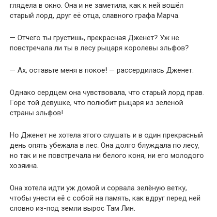
глядела в окно. Она и не заметила, как к ней вошёл
старый лорд, друг её отца, славного графа Марча.
— Отчего ты грустишь, прекрасная Дженет? Уж не
повстречала ли ты в лесу рыцаря королевы эльфов?
— Ах, оставьте меня в покое! — рассердилась Дженет.
Однако сердцем она чувствовала, что старый лорд прав.
Горе той девушке, что полюбит рыцаря из зелёной
страны эльфов!
Но Дженет не хотела этого слушать и в один прекрасный
день опять убежала в лес. Она долго блуждала по лесу,
но так и не повстречала ни белого коня, ни его молодого
хозяина.
Она хотела идти уж домой и сорвала зелёную ветку,
чтобы унести её с собой на память, как вдруг перед ней
словно из-под земли вырос Там Лин.