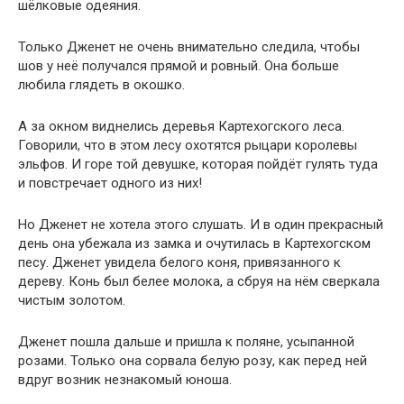
шёлковые одеяния.
Только Дженет не очень внимательно следила, чтобы
шов у неё получался прямой и ровный. Она больше
любила глядеть в окошко.
А за окном виднелись деревья Картехогского леса.
Говорили, что в этом лесу охотятся рыцари королевы
эльфов. И горе той девушке, которая пойдёт гулять туда
и повстречает одного из них!
Но Дженет не хотела этого слушать. И в один прекрасный
день она убежала из замка и очутилась в Картехогском
песу. Дженет увидела белого коня, привязанного к
дереву. Конь был белее молока, а сбруя на нём сверкала
чистым золотом.
Дженет пошла дальше и пришла к поляне, усыпанной
розами. Только она сорвала белую розу, как перед ней
вдруг возник незнакомый юноша.