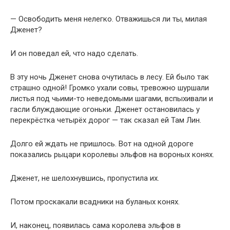
— Освободить меня нелегко. Отважишься ли ты, милая
Дженет?
И он поведал ей, что надо сделать.
В эту ночь Дженет снова очутилась в лесу. Ей было так
страшно одной! Громко ухали совы, тревожно шуршали
листья под чьими-то неведомыми шагами, вспыхивали и
гасли блуждающие огоньки. Дженет остановилась у
перекрёстка четырёх дорог — так сказал ей Там Лин.
Долго ей ждать не пришлось. Вот на одной дороге
показались рыцари королевы эльфов на вороных конях.
Дженет, не шелохнувшись, пропустила их.
Потом проскакали всадники на буланых конях.
И, наконец, появилась сама королева эльфов в