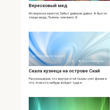
Вересковый мед
Из вереска напиток Забыт давным-давно. А был он
слаще меда, Пьянее, чем вино. В
Шотландские сказки
0
0 просмотров
Скала кузнеца на острове Скай
Рассказывали, что внутри этой Скалы спят фении и
что, если кто-нибудь войдет туда и