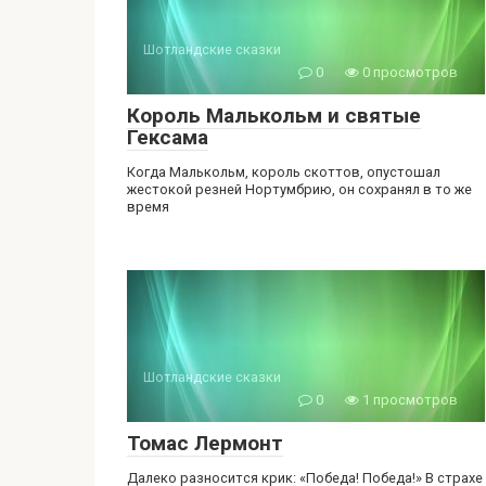
Шотландские сказки
0
0 просмотров
Король Малькольм и святые
Гексама
Когда Малькольм, король скоттов, опустошал
жестокой резней Нортумбрию, он сохранял в то же
время
Шотландские сказки
0
1 просмотров
Томас Лермонт
Далеко разносится крик: «Победа! Победа!» В страхе