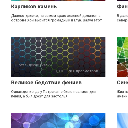
Карликов камень
Фин
Далеко-далеко, на самом краю зеленой долины на
В дал
острове Хой высится громадный валун. Валун этот
север
Шотландские сказки
Шот
0
0 просмотров
Великое бедствие фениев
Син
Однажды, когда у Патрика не было псалмов для
Жил н
пения, а был досуг для застолья
имени