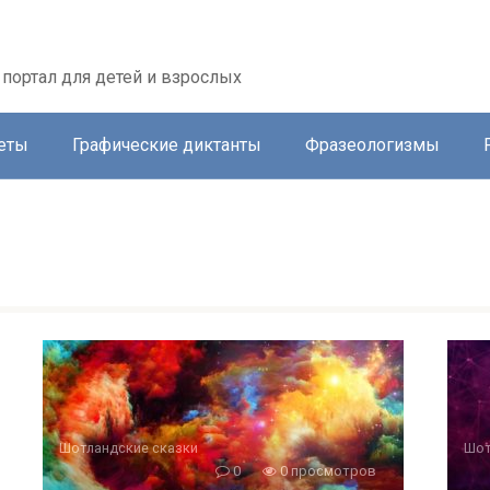
портал для детей и взрослых
еты
Графические диктанты
Фразеологизмы
и
Шотландские сказки
Шот
0
0 просмотров