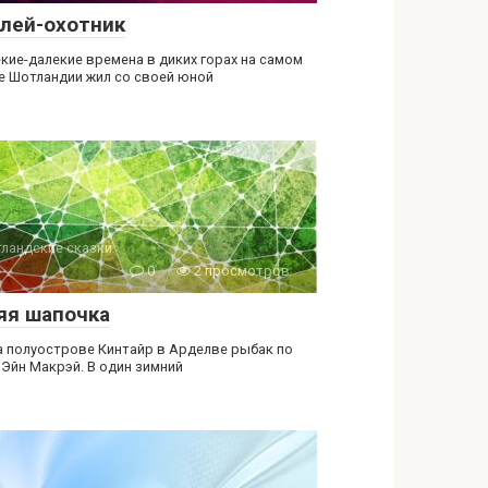
лей-охотник
екие-далекие времена в диких горах на самом
е Шотландии жил со своей юной
ландские сказки
0
2 просмотров
яя шапочка
а полуострове Кинтайр в Арделве рыбак по
 Эйн Макрэй. В один зимний