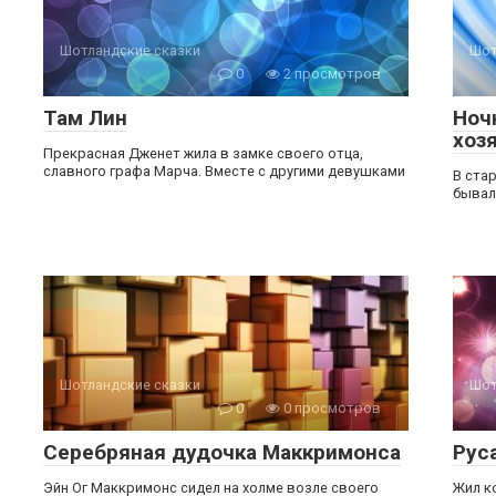
Шотландские сказки
Шот
0
2 просмотров
Там Лин
Ноч
хоз
Прекрасная Дженет жила в замке своего отца,
славного графа Марча. Вместе с другими девушками
В ста
бывал
Шотландские сказки
Шот
0
0 просмотров
Серебряная дудочка Маккримонса
Рус
Эйн Ог Маккримонс сидел на холме возле своего
Жил к