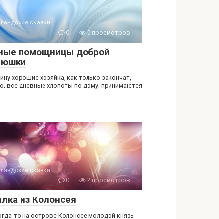
ландские сказки
0
0 просмотров
ные помощницы доброй
яюшки
рину хорошие хозяйка, как только закончат,
о, все дневные хлопоты по дому, принимаются
ландские сказки
0
2 просмотров
алка из Колонсея
огда-то на острове Колонсее молодой князь