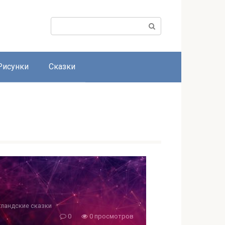
Поиск:
Рисунки
Сказки
ландские сказки
0
0 просмотров