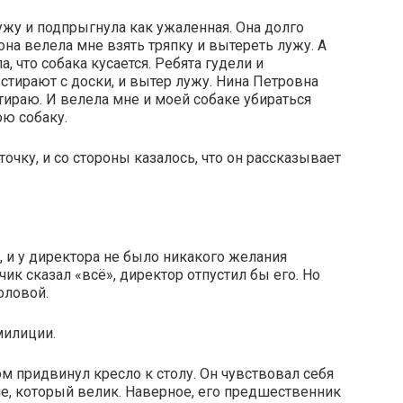
ужу и подпрыгнула как ужаленная. Она долго
 она велела мне взять тряпку и вытереть лужу. А
а, что собака кусается. Ребята гудели и
 стирают с доски, и вытер лужу. Нина Петровна
ытираю. И велела мне и моей собаке убираться
ою собаку.
очку, и со стороны казалось, что он рассказывает
ь, и у директора не было никакого желания
ик сказал «всё», директор отпустил бы его. Но
оловой.
милиции.
ом придвинул кресло к столу. Он чувствовал себя
е, который велик. Наверное, его предшественник