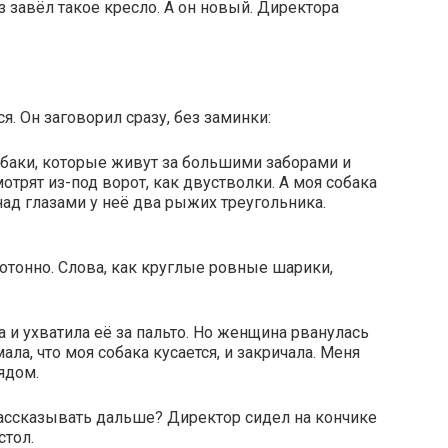
 завёл такое кресло. А он новый. Директора
я. Он заговорил сразу, без заминки:
собаки, которые живут за большими заборами и
отрят из-под ворот, как двустволки. А моя собака
над глазами у неё два рыжих треугольника.
отонно. Слова, как круглые ровные шарики,
а и ухватила её за пальто. Но женщина рванулась
мала, что моя собака кусается, и закричала. Меня
ядом.
рассказывать дальше? Директор сидел на кончике
стол.