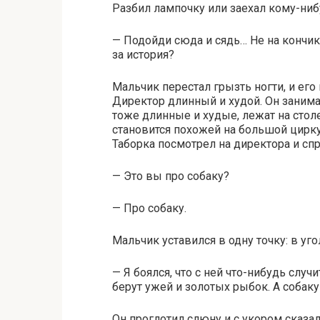
Разбил лампочку или заехал кому-ниб
— Подойди сюда и сядь… Не на кончик с
за история?
Мальчик перестал грызть ногти, и его
Директор длинный и худой. Он занимае
тоже длинные и худые, лежат на столе
становится похожей на большой цирку
Таборка посмотрел на директора и спр
— Это вы про собаку?
— Про собаку.
Мальчик уставился в одну точку: в уг
— Я боялся, что с ней что-нибудь случи
берут ужей и золотых рыбок. А собаку 
Он проглотил слюну и с укором сказал