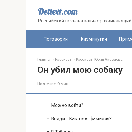
Перейти
к
Dettext.com
контенту
Российский познавательно-развивающий 
Поговорки
Физминутки
Прим
Главная
»
Рассказы
»
Рассказы Юрия Яковлева
Он убил мою собаку
На чтение:
9 мин
— Можно войти?
— Войди… Как твоя фамилия?
— Я Таборка.