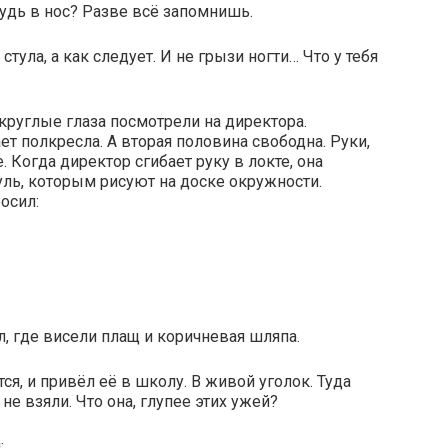
удь в нос? Разве всё запомнишь.
тула, а как следует. И не грызи ногти… Что у тебя
 круглые глаза посмотрели на директора.
т полкресла. А вторая половина свободна. Руки,
. Когда директор сгибает руку в локте, она
ль, которым рисуют на доске окружности.
осил:
ол, где висели плащ и коричневая шляпа.
тся, и привёл её в школу. В живой уголок. Туда
не взяли. Что она, глупее этих ужей?
: