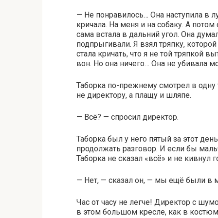
— Не понравилось… Она наступила в л
кричала. На меня и на собаку. А потом
сама встала в дальний угол. Она думал
подпрыгивали. Я взял тряпку, которой
стала кричать, что я не той тряпкой в
вон. Но она ничего… Она не убивала м
Таборка по-прежнему смотрел в одну т
не директору, а плащу и шляпе.
— Всё? — спросил директор.
Таборка был у него пятый за этот ден
продолжать разговор. И если бы мальч
Таборка не сказал «всё» и не кивнул г
— Нет, — сказал он, — мы ещё были в 
Час от часу не легче! Директор с шум
в этом большом кресле, как в костюм