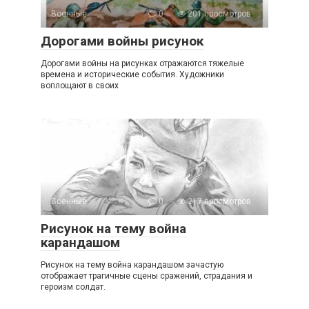
Военные
0
201 просмотров
Дорогами войны рисунок
Дорогами войны на рисунках отражаются тяжелые
времена и исторические события. Художники
воплощают в своих
Военные
0
217 просмотров
Рисунок на тему война
карандашом
Рисунок на тему война карандашом зачастую
отображает трагичные сцены сражений, страдания и
героизм солдат.