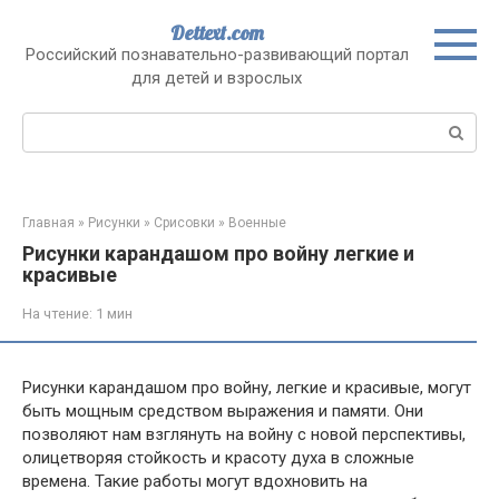
Перейти
Dettext.com
к
Российский познавательно-развивающий портал
контенту
для детей и взрослых
Поиск:
Главная
»
Рисунки
»
Срисовки
»
Военные
Рисунки карандашом про войну легкие и
красивые
На чтение:
1 мин
Рисунки карандашом про войну, легкие и красивые, могут
быть мощным средством выражения и памяти. Они
позволяют нам взглянуть на войну с новой перспективы,
олицетворяя стойкость и красоту духа в сложные
времена. Такие работы могут вдохновить на